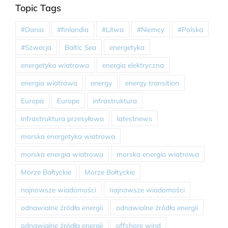
Topic Tags
#Dania
#finlandia
#Litwa
#Niemcy
#Polska
#Szwecja
Baltic Sea
energetyka
energetyka wiatrowa
energia elektryczna
energia wiatrowa
energy
energy transition
Europa
Europe
infrastruktura
infrastruktura przesyłowa
latestnews
morska energetyka wiatrowa
morska energia wiatrowa
morska energia wiatrowa
Morze Bałtyckie
Morze Bałtyckie
najnowsze wiadomości
najnowsze wiadomości
odnawialne źródła energii
odnawialne źródła energii
odnawialne źródła energii
offshore wind