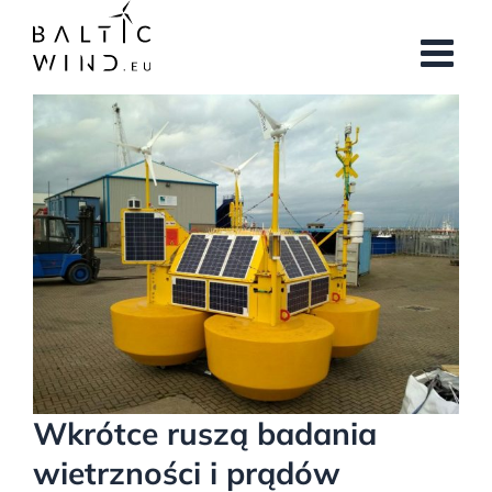
Przejdź
do
zawartości
Pokaż
większy
obrazek
Wkrótce ruszą badania
wietrzności i prądów