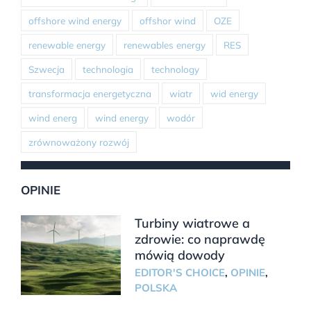
offshore wind energy
offshor wind
OZE
renewable energy
renewables energy
RES
Szwecja
technologia
technology
transformacja energetyczna
wiatr
wid energy
wind energ
wind energy
wodór
zrównoważony rozwój
OPINIE
Turbiny wiatrowe a
zdrowie: co naprawdę
mówią dowody
EDITOR'S CHOICE
,
OPINIE
,
POLSKA