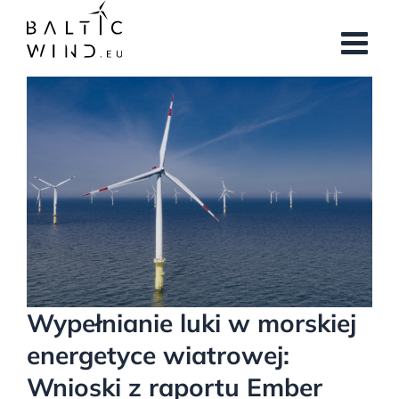
Przejdź
do
zawartości
Pokaż
większy
obrazek
Wypełnianie luki w morskiej
energetyce wiatrowej:
Wnioski z raportu Ember