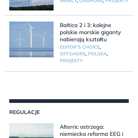
NIEMCY
,
ONSHORE
,
PROJEKTY
Baltica 2 i 3: kolejne
polskie morskie giganty
nabierają kształtu
EDITOR'S CHOICE
,
OFFSHORE
,
POLSKA
,
PROJEKTY
REGULACJE
Alterric ostrzega:
niemiecka reforma EEG i