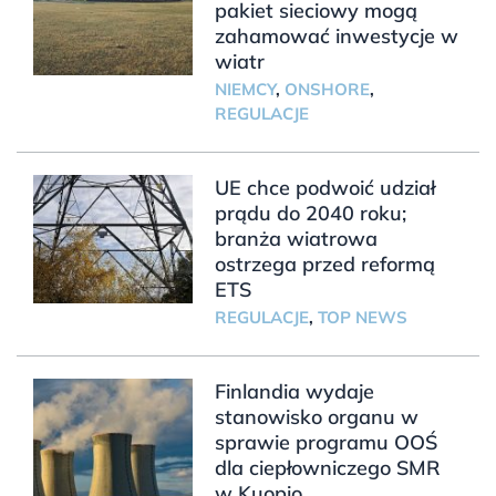
pakiet sieciowy mogą
zahamować inwestycje w
wiatr
NIEMCY
,
ONSHORE
,
REGULACJE
UE chce podwoić udział
prądu do 2040 roku;
branża wiatrowa
ostrzega przed reformą
ETS
REGULACJE
,
TOP NEWS
Finlandia wydaje
stanowisko organu w
sprawie programu OOŚ
dla ciepłowniczego SMR
w Kuopio