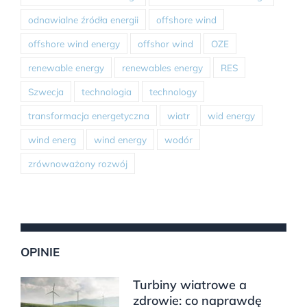
odnawialne źródła energii
offshore wind
offshore wind energy
offshor wind
OZE
renewable energy
renewables energy
RES
Szwecja
technologia
technology
transformacja energetyczna
wiatr
wid energy
wind energ
wind energy
wodór
zrównoważony rozwój
OPINIE
Turbiny wiatrowe a
zdrowie: co naprawdę