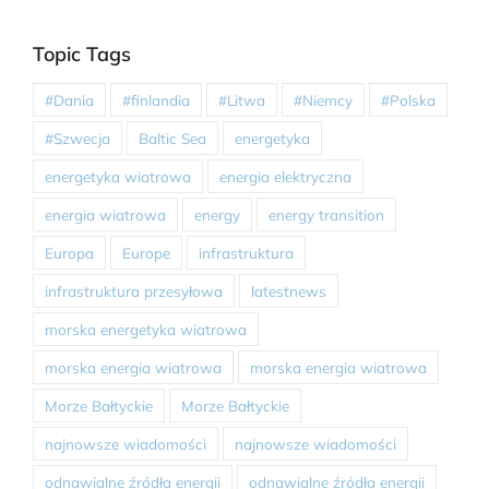
Topic Tags
#Dania
#finlandia
#Litwa
#Niemcy
#Polska
#Szwecja
Baltic Sea
energetyka
energetyka wiatrowa
energia elektryczna
energia wiatrowa
energy
energy transition
Europa
Europe
infrastruktura
infrastruktura przesyłowa
latestnews
morska energetyka wiatrowa
morska energia wiatrowa
morska energia wiatrowa
Morze Bałtyckie
Morze Bałtyckie
najnowsze wiadomości
najnowsze wiadomości
odnawialne źródła energii
odnawialne źródła energii