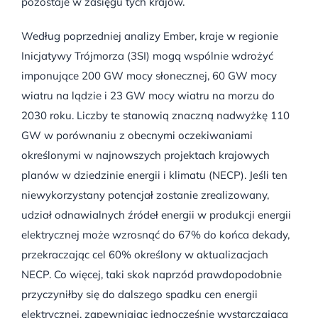
pozostaje w zasięgu tych krajów.
Według poprzedniej analizy Ember, kraje w regionie
Inicjatywy Trójmorza (3SI) mogą wspólnie wdrożyć
imponujące 200 GW mocy słonecznej, 60 GW mocy
wiatru na lądzie i 23 GW mocy wiatru na morzu do
2030 roku. Liczby te stanowią znaczną nadwyżkę 110
GW w porównaniu z obecnymi oczekiwaniami
określonymi w najnowszych projektach krajowych
planów w dziedzinie energii i klimatu (NECP). Jeśli ten
niewykorzystany potencjał zostanie zrealizowany,
udział odnawialnych źródeł energii w produkcji energii
elektrycznej może wzrosnąć do 67% do końca dekady,
przekraczając cel 60% określony w aktualizacjach
NECP. Co więcej, taki skok naprzód prawdopodobnie
przyczyniłby się do dalszego spadku cen energii
elektrycznej, zapewniając jednocześnie wystarczającą