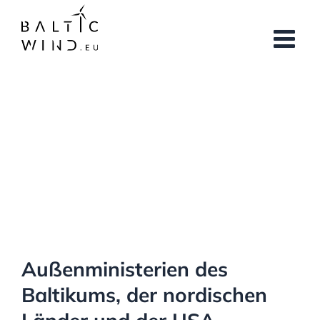
Skip
to
content
View
Larger
Image
Außenministerien des
Baltikums, der nordischen