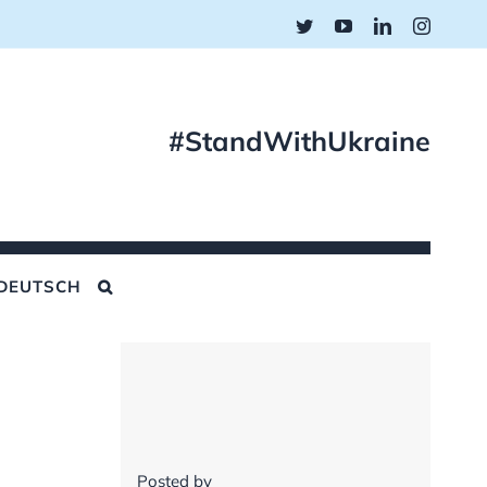
Twitter
YouTube
LinkedIn
Instagr
#StandWithUkraine
DEUTSCH
Posted by