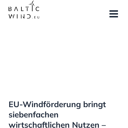
Skip
to
content
View
Larger
Image
EU-Windförderung bringt
siebenfachen
wirtschaftlichen Nutzen –