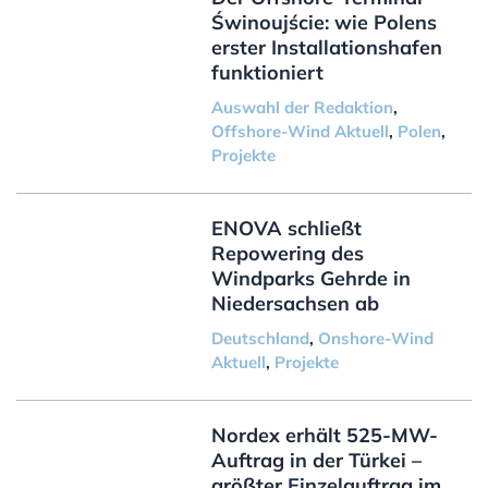
Świnoujście: wie Polens
erster Installationshafen
funktioniert
Auswahl der Redaktion
,
Offshore-Wind Aktuell
,
Polen
,
Projekte
ENOVA schließt
Repowering des
Windparks Gehrde in
Niedersachsen ab
Deutschland
,
Onshore-Wind
Aktuell
,
Projekte
Nordex erhält 525-MW-
Auftrag in der Türkei –
größter Einzelauftrag im