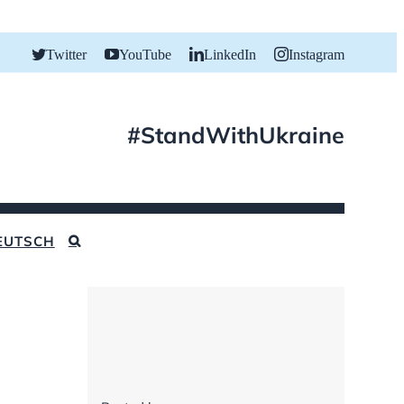
Twitter
YouTube
LinkedIn
Instagram
#StandWithUkraine
EUTSCH