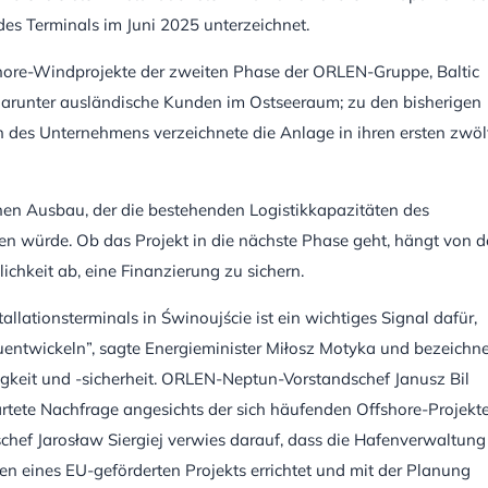
s Terminals im Juni 2025 unterzeichnet.
ffshore-Windprojekte der zweiten Phase der ORLEN-Gruppe, Baltic
 darunter ausländische Kunden im Ostseeraum; zu den bisherigen
es Unternehmens verzeichnete die Anlage in ihren ersten zwöl
ichen Ausbau, der die bestehenden Logistikkapazitäten des
en würde. Ob das Projekt in die nächste Phase geht, hängt von 
ichkeit ab, eine Finanzierung zu sichern.
llationsterminals in Świnoujście ist ein wichtiges Signal dafür,
uentwickeln”, sagte Energieminister Miłosz Motyka und bezeichn
igkeit und -sicherheit. ORLEN-Neptun-Vorstandschef Janusz Bil
artete Nachfrage angesichts der sich häufenden Offshore-Projekt
hef Jarosław Siergiej verwies darauf, dass die Hafenverwaltung
en eines EU-geförderten Projekts errichtet und mit der Planung