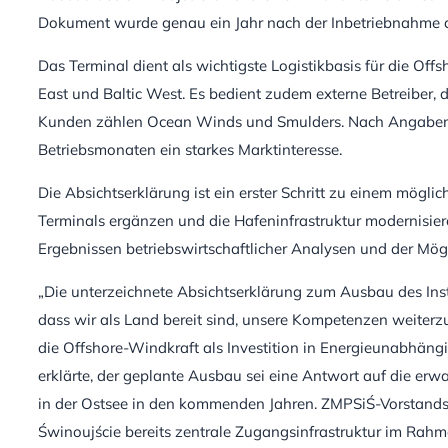
Dokument wurde genau ein Jahr nach der Inbetriebnahme de
Das Terminal dient als wichtigste Logistikbasis für die O
East und Baltic West. Es bedient zudem externe Betreiber,
Kunden zählen Ocean Winds und Smulders. Nach Angaben d
Betriebsmonaten ein starkes Marktinteresse.
Die Absichtserklärung ist ein erster Schritt zu einem mögl
Terminals ergänzen und die Hafeninfrastruktur modernisier
Ergebnissen betriebswirtschaftlicher Analysen und der Mögl
„Die unterzeichnete Absichtserklärung zum Ausbau des Insta
dass wir als Land bereit sind, unsere Kompetenzen weiterz
die Offshore-Windkraft als Investition in Energieunabhäng
erklärte, der geplante Ausbau sei eine Antwort auf die erw
in der Ostsee in den kommenden Jahren. ZMPSiŚ-Vorstandsc
Świnoujście bereits zentrale Zugangsinfrastruktur im Rahm