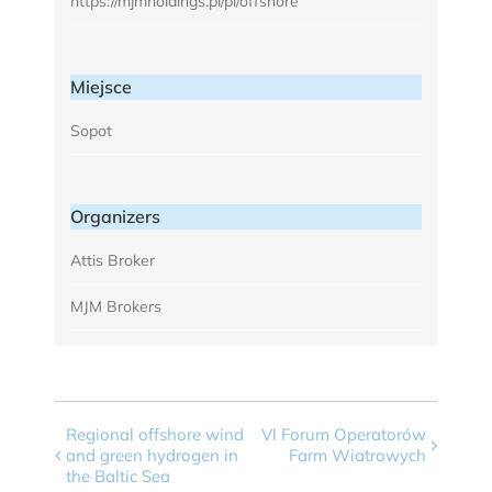
https://mjmholdings.pl/pl/offshore
Miejsce
Sopot
Organizers
Attis Broker
MJM Brokers
Event
Regional offshore wind
VI Forum Operatorów
and green hydrogen in
Farm Wiatrowych
Navigation
the Baltic Sea