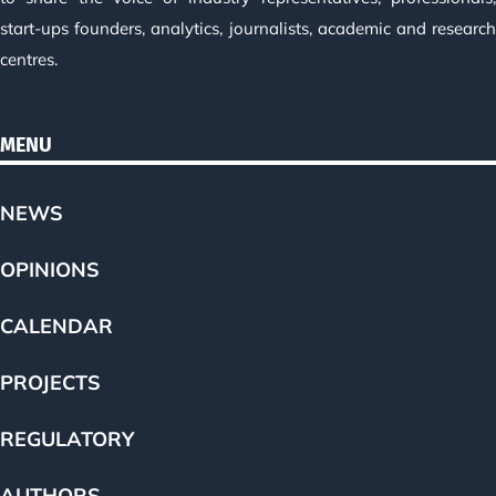
start-ups founders, analytics, journalists, academic and researc
centres.
MENU
NEWS
OPINIONS
CALENDAR
PROJECTS
REGULATORY
AUTHORS