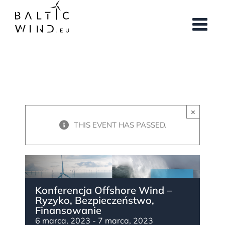
Przejdź
do
zawartości
×
THIS EVENT HAS PASSED.
Konferencja Offshore Wind –
Ryzyko, Bezpieczeństwo,
Finansowanie
6 marca, 2023
-
7 marca, 2023