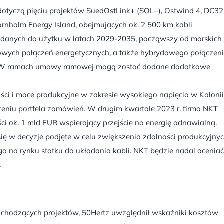
yczą pięciu projektów SuedOstLink+ (SOL+), Ostwind 4, DC32
Bornholm Energy Island, obejmujących ok. 2 500 km kabli
 oddanych do użytku w latach 2029-2035, począwszy od morskich
dowych połączeń energetycznych, a także hybrydowego połączen
j. W ramach umowy ramowej mogą zostać dodane dodatkowe
ci i moce produkcyjne w zakresie wysokiego napięcia w Koloni
zeniu portfela zamówień. W drugim kwartale 2023 r. firma NKT
ci ok. 1 mld EUR wspierający przejście na energię odnawialną.
ię w decyzje podjęte w celu zwiększenia zdolności produkcyjny
o na rynku statku do układania kabli. NKT będzie nadal oceniać
.
chodzących projektów, 50Hertz uwzględnił wskaźniki kosztów