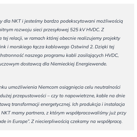
wy dla NKT i jesteśmy bardzo podekscytowani możliwością
itnym rozwoju sieci przesyłowej 525 kV HVDC. Z
ej relacji, w ramach której obecnie realizujemy projekty
nk i morskiego łącza kablowego Ostwind 2. Dzięki tej
chstronność naszego programu kabli zasilających HVDC,
kluczowym dostawcą dla Niemieckiej
Energiewende.
ku umożliwienia Niemcom osiągnięcia celu neutralności
 dużej przepustowości – czy to napowietrzne, kable na dnie
awą transformacji energetycznej. Ich produkcja i instalacja
NKT mamy partnera, z którym współpracowaliśmy już przy
ade in Europe”. Z niecierpliwością czekamy na współpracę.