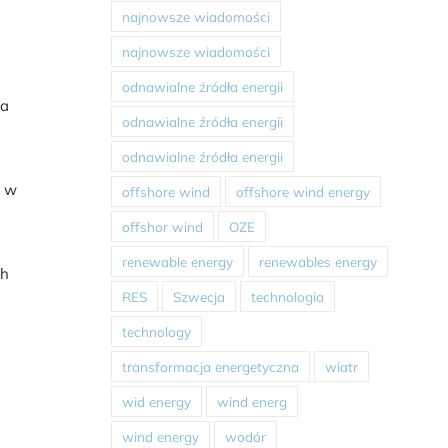
najnowsze wiadomości
najnowsze wiadomości
odnawialne źródła energii
ia
odnawialne źródła energii
odnawialne źródła energii
i w
offshore wind
offshore wind energy
offshor wind
OZE
renewable energy
renewables energy
ch
RES
Szwecja
technologia
technology
transformacja energetyczna
wiatr
wid energy
wind energ
wind energy
wodór