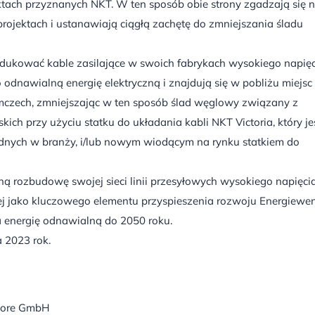
tach przyznanych NKT. W ten sposób obie strony zgadzają się 
ojektach i ustanawiają ciągłą zachętę do zmniejszania śladu
dukować kable zasilające w swoich fabrykach wysokiego napię
o odnawialną energię elektryczną i znajdują się w pobliżu miejsc
emczech, zmniejszając w ten sposób ślad węglowy związany z
ich przy użyciu statku do układania kabli NKT Victoria, który je
ędnych w branży, i/lub nowym wiodącym na rynku statkiem do
ą rozbudowę swojej sieci linii przesyłowych wysokiego napięcia
owej jako kluczowego elementu przyspieszenia rozwoju Energiewe
na energię odnawialną do 2050 roku.
 2023 rok.
shore GmbH