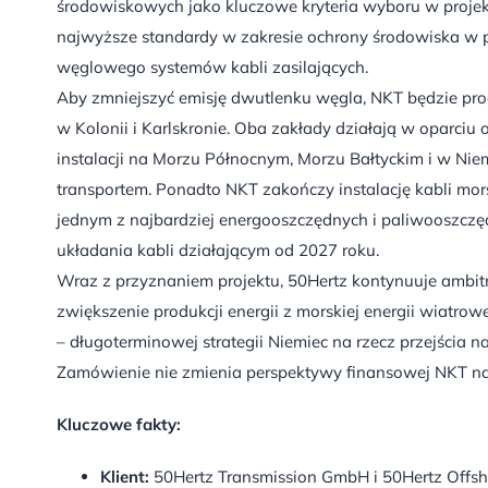
środowiskowych jako kluczowe kryteria wyboru w projek
najwyższe standardy w zakresie ochrony środowiska w pr
węglowego systemów kabli zasilających.
Aby zmniejszyć emisję dwutlenku węgla, NKT będzie pro
w Kolonii i Karlskronie. Oba zakłady działają w oparciu 
instalacji na Morzu Północnym, Morzu Bałtyckim i w Ni
transportem. Ponadto NKT zakończy instalację kabli morsk
jednym z najbardziej energooszczędnych i paliwooszcz
układania kabli działającym od 2027 roku.
Wraz z przyznaniem projektu, 50Hertz kontynuuje ambitn
zwiększenie produkcji energii z morskiej energii wiatr
– długoterminowej strategii Niemiec na rzecz przejścia 
Zamówienie nie zmienia perspektywy finansowej NKT na
Kluczowe fakty:
Klient:
50Hertz Transmission GmbH i 50Hertz Off