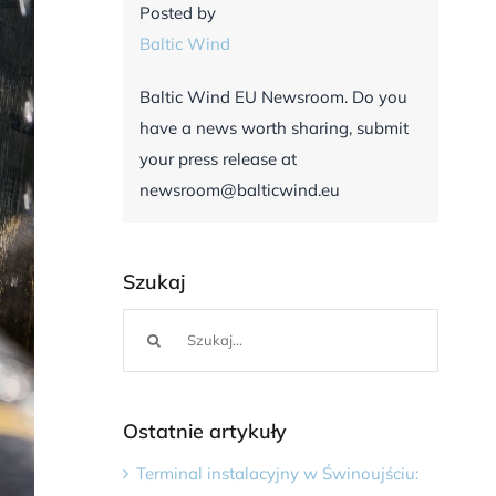
Posted by
Baltic Wind
Baltic Wind EU Newsroom. Do you
have a news worth sharing, submit
your press release at
newsroom@balticwind.eu
Szukaj
Szukaj
Ostatnie artykuły
Terminal instalacyjny w Świnoujściu: