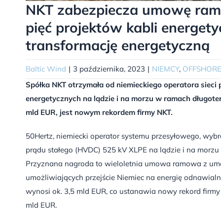
NKT zabezpiecza umowę ram
pięć projektów kabli energet
transformację energetyczną
Baltic Wind
|
3 października, 2023
|
NIEMCY
,
OFFSHOR
Spółka NKT otrzymała od niemieckiego operatora sieci 
energetycznych na lądzie i na morzu w ramach długote
mld EUR, jest nowym rekordem firmy NKT.
50Hertz, niemiecki operator systemu przesyłowego, wybra
prądu stałego (HVDC) 525 kV XLPE na lądzie i na morzu n
Przyznana nagroda to wieloletnia umowa ramowa z umow
umożliwiających przejście Niemiec na energię odnawial
wynosi ok. 3,5 mld EUR, co ustanawia nowy rekord firm
mld EUR.