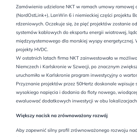
Zamówienia udzielone NKT w ramach umowy ramowej dot
(NordOstLink+), LanWin 6 i niemieckiej części projektu 
rdzeniowych. Oczekuje się, że pięć projektów zostanie
systemów kablowych do eksportu energii wiatrowej, lą
międzysystemowego dla morskiej wyspy energetyczne
projekty HVDC.
W ostatnich latach firma NKT zainwestowała w możliwoś
Niemczech i Karlskronie w Szwecji, po znacznym zwięks
uruchomiła w Karlskronie program inwestycyjny o wartoś
Przyznanie projektów przez 50Hertz doskonale wpisuje s
wysokiego napięcia i dodania do floty nowego, wiodąceg
ewaluować dodatkowych inwestycji w obu lokalizacjach
Większy nacisk na zrównoważony rozwój
Aby zapewnić silny profil zrównoważonego rozwoju nad