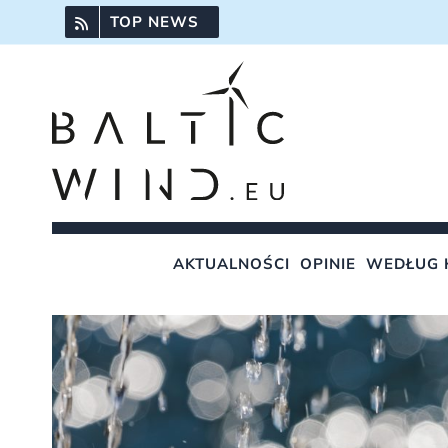
Przejdź
TOP NEWS
do
zawartości
AKTUALNOŚCI
OPINIE
WEDŁUG 
Pokaż
większy
obrazek