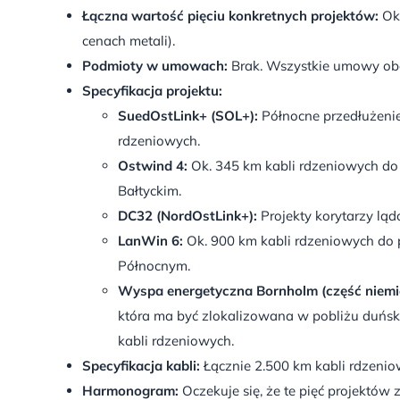
Łączna wartość pięciu konkretnych projektów:
Ok.
cenach metali).
Podmioty w umowach:
Brak. Wszystkie umowy obo
Specyfikacja projektu:
SuedOstLink+ (SOL+):
Północne przedłużenie
rdzeniowych.
Ostwind 4:
Ok. 345 km kabli rdzeniowych do
Bałtyckim.
DC32 (NordOstLink+):
Projekty korytarzy ląd
LanWin 6:
Ok. 900 km kabli rdzeniowych do 
Północnym.
Wyspa energetyczna Bornholm (część niemi
która ma być zlokalizowana w pobliżu duńsk
kabli rdzeniowych.
Specyfikacja kabli:
Łącznie 2.500 km kabli rdzeniowy
Harmonogram:
Oczekuje się, że te pięć projektó