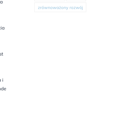
na
zrównoważony rozwój
cia
st
 i
nde