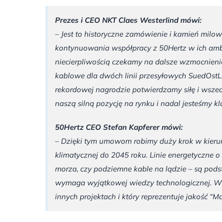
Prezes i CEO NKT Claes Westerlind mówi:
– Jest to historyczne zamówienie i kamień milo
kontynuowania współpracy z 50Hertz w ich amb
niecierpliwością czekamy na dalsze wzmocnienie t
kablowe dla dwóch linii przesyłowych SuedOstLi
rekordowej nagrodzie potwierdzamy siłę i wsze
naszą silną pozycję na rynku i nadal jesteśmy 
50Hertz CEO Stefan Kapferer mówi:
– Dzięki tym umowom robimy duży krok w kierun
klimatycznej do 2045 roku. Linie energetyczne o
morza, czy podziemne kable na lądzie – są podst
wymaga wyjątkowej wiedzy technologicznej. W 
innych projektach i który reprezentuje jakość “M