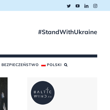
Twitter
YouTube
LinkedIn
Instagr
#StandWithUkraine
BEZPIECZEŃSTWO
POLSKI