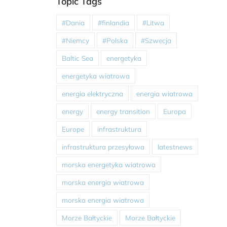
Topic Tags
#Dania
#finlandia
#Litwa
#Niemcy
#Polska
#Szwecja
Baltic Sea
energetyka
energetyka wiatrowa
energia elektryczna
energia wiatrowa
energy
energy transition
Europa
Europe
infrastruktura
infrastruktura przesyłowa
latestnews
morska energetyka wiatrowa
morska energia wiatrowa
morska energia wiatrowa
Morze Bałtyckie
Morze Bałtyckie