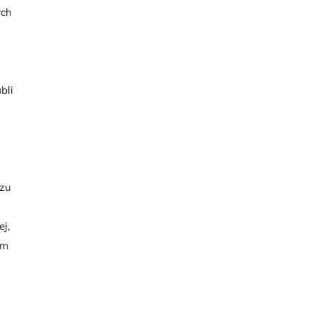
ych
bli
rzu
j,
km