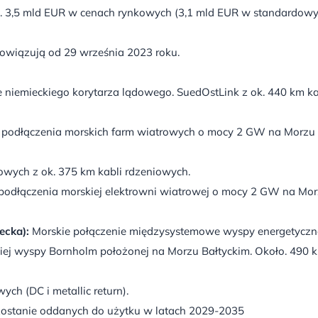
 3,5 mld EUR w cenach rynkowych (3,1 mld EUR w standardow
wiązują od 29 września 2023 roku.
 niemieckiego korytarza lądowego. SuedOstLink z ok. 440 km ka
 podłączenia morskich farm wiatrowych o mocy 2 GW na Morzu
owych z ok. 375 km kabli rdzeniowych.
podłączenia morskiej elektrowni wiatrowej o mocy 2 GW na Mo
ecka):
Morskie połączenie międzysystemowe wyspy energetyczne
iej wyspy Bornholm położonej na Morzu Bałtyckim. Około. 490 
ch (DC i metallic return).
w zostanie oddanych do użytku w latach 2029-2035