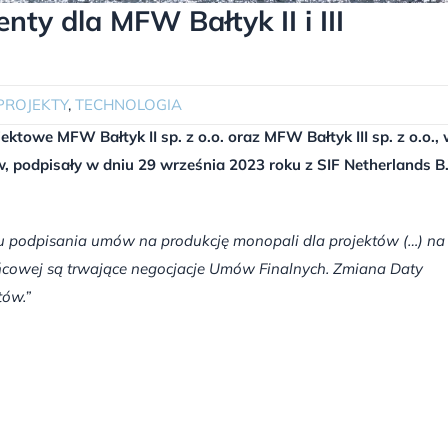
y dla MFW Bałtyk II i III
PROJEKTY
,
TECHNOLOGIA
ktowe MFW Bałtyk II sp. z o.o. oraz MFW Bałtyk III sp. z o.o.,
, podpisały w dniu 29 września 2023 roku z SIF Netherlands B.
 podpisania umów na produkcję monopali dla projektów (…) na
cowej są trwające negocjacje Umów Finalnych. Zmiana Daty
tów.”