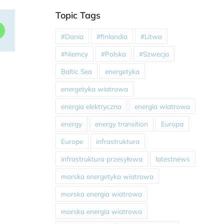
Topic Tags
dIn
WhatsApp
#Dania
#finlandia
#Litwa
#Niemcy
#Polska
#Szwecja
Baltic Sea
energetyka
energetyka wiatrowa
energia elektryczna
energia wiatrowa
energy
energy transition
Europa
Europe
infrastruktura
infrastruktura przesyłowa
latestnews
morska energetyka wiatrowa
morska energia wiatrowa
morska energia wiatrowa