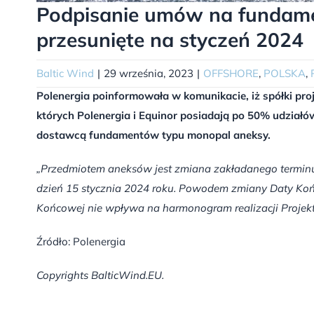
Podpisanie umów na fundament
przesunięte na styczeń 2024
Baltic Wind
|
29 września, 2023
|
OFFSHORE
,
POLSKA
,
Polenergia poinformowała w komunikacie, iż spółki proje
których Polenergia i Equinor posiadają po 50% udziałów
dostawcą fundamentów typu monopal aneksy.
„Przedmiotem aneksów jest zmiana zakładanego terminu
dzień 15 stycznia 2024 roku. Powodem zmiany Daty Koń
Końcowej nie wpływa na harmonogram realizacji Projek
Źródło: Polenergia
Copyrights BalticWind.EU.