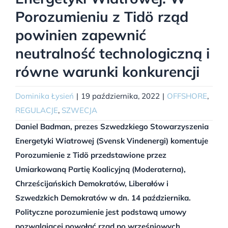
Porozumieniu z Tidö rząd
powinien zapewnić
neutralność technologiczną i
równe warunki konkurencji
Dominika Łysień
|
19 października, 2022
|
OFFSHORE
,
REGULACJE
,
SZWECJA
Daniel Badman, prezes Szwedzkiego Stowarzyszenia
Energetyki Wiatrowej (Svensk Vindenergi) komentuje
Porozumienie z Tidö przedstawione przez
Umiarkowaną Partię Koalicyjną (Moderaterna),
Chrześcijańskich Demokratów, Liberałów i
Szwedzkich Demokratów w dn. 14 października.
Polityczne porozumienie jest podstawą umowy
pozwalającej powołać rząd po wrześniowych