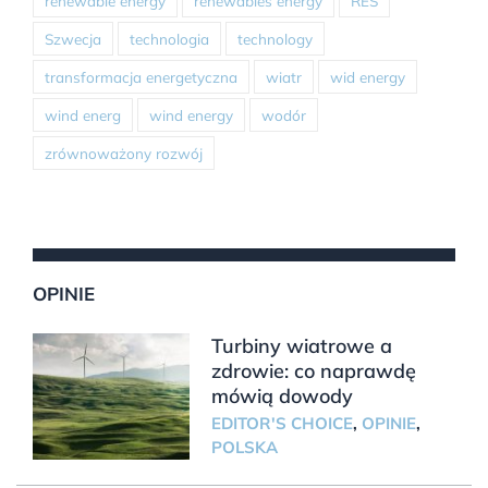
renewable energy
renewables energy
RES
Szwecja
technologia
technology
transformacja energetyczna
wiatr
wid energy
wind energ
wind energy
wodór
zrównoważony rozwój
OPINIE
Turbiny wiatrowe a
zdrowie: co naprawdę
mówią dowody
EDITOR'S CHOICE
,
OPINIE
,
POLSKA