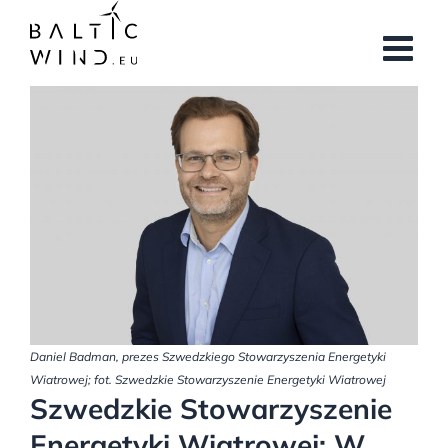
Przejdź
do
zawartości
Pokaż
większy
obrazek
Daniel Badman, prezes Szwedzkiego Stowarzyszenia Energetyki
Wiatrowej; fot. Szwedzkie Stowarzyszenie Energetyki Wiatrowej
Szwedzkie Stowarzyszenie
Energetyki Wiatrowej: W