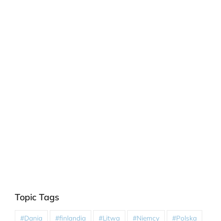
Topic Tags
#Dania
#finlandia
#Litwa
#Niemcy
#Polska