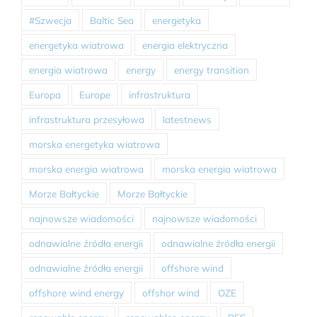
#Szwecja
Baltic Sea
energetyka
energetyka wiatrowa
energia elektryczna
energia wiatrowa
energy
energy transition
Europa
Europe
infrastruktura
infrastruktura przesyłowa
latestnews
morska energetyka wiatrowa
morska energia wiatrowa
morska energia wiatrowa
Morze Bałtyckie
Morze Bałtyckie
najnowsze wiadomości
najnowsze wiadomości
odnawialne źródła energii
odnawialne źródła energii
odnawialne źródła energii
offshore wind
offshore wind energy
offshor wind
OZE