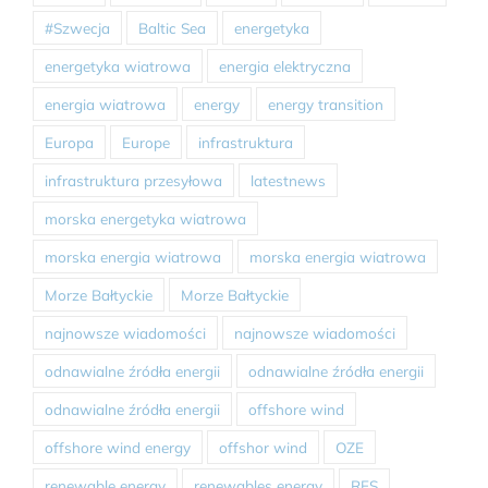
#Szwecja
Baltic Sea
energetyka
energetyka wiatrowa
energia elektryczna
energia wiatrowa
energy
energy transition
Europa
Europe
infrastruktura
infrastruktura przesyłowa
latestnews
morska energetyka wiatrowa
morska energia wiatrowa
morska energia wiatrowa
Morze Bałtyckie
Morze Bałtyckie
najnowsze wiadomości
najnowsze wiadomości
odnawialne źródła energii
odnawialne źródła energii
odnawialne źródła energii
offshore wind
offshore wind energy
offshor wind
OZE
renewable energy
renewables energy
RES