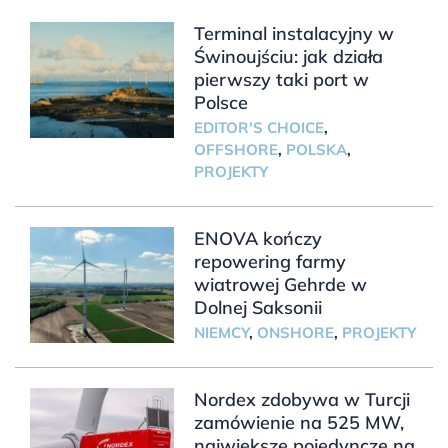
Terminal instalacyjny w
Świnoujściu: jak działa
pierwszy taki port w
Polsce
EDITOR'S CHOICE
,
OFFSHORE
,
POLSKA
,
PROJEKTY
ENOVA kończy
repowering farmy
wiatrowej Gehrde w
Dolnej Saksonii
NIEMCY
,
ONSHORE
,
PROJEKTY
Nordex zdobywa w Turcji
zamówienie na 525 MW,
największe pojedyncze na