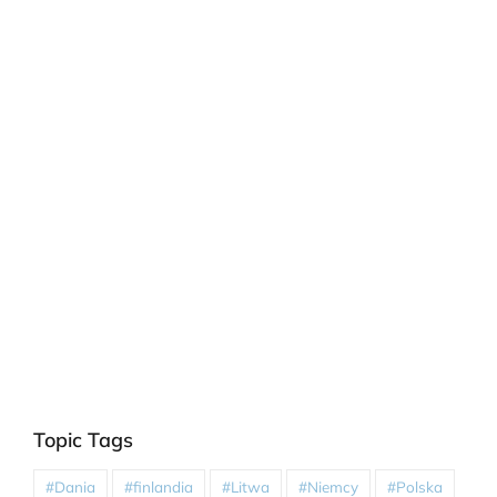
Topic Tags
#Dania
#finlandia
#Litwa
#Niemcy
#Polska