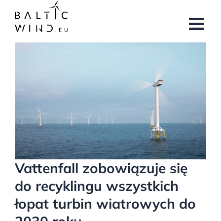
Przejdź
do
zawartości
Pokaż
większy
obrazek
Vattenfall zobowiązuje się
do recyklingu wszystkich
łopat turbin wiatrowych do