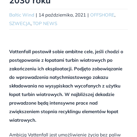
2030 roku
Baltic Wind
|
14 października, 2021
|
OFFSHORE
,
SZWECJA
,
TOP NEWS
Vattenfall postawił sobie ambitne cele, jeśli chodzi o
postępowanie z łopatami turbin wiatrowych po
zakończeniu ich eksploatacji. Podjęto zobowiązanie
do wprowadzenia natychmiastowego zakazu
składowania na wysypiskach wycofanych z użytku
łopat turbin wiatrowych. W najbliższej dekadzie
prowadzone będą intensywne prace nad
zwiększeniem stopnia recyklingu elementów łopat
wiatrowych.
Ambicją Vattenfall jest umożliwienie życia bez paliw