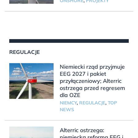
ONSHORE
,
PROJEKTY
REGULACJE
Niemiecki rząd przyjmuje
EEG 2027 i pakiet
przyłączeniowy; Alterric
ostrzega przed regresem
dla OZE
NIEMCY
,
REGULACJE
,
TOP
NEWS
Alterric ostrzega:
niemiecka reforma EEG i