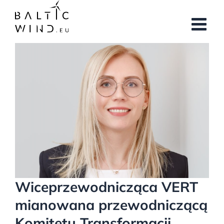
Przejdź
do
zawartości
Pokaż
większy
obrazek
Wiceprzewodnicząca VERT
mianowana przewodniczącą
Komitetu Transformacji