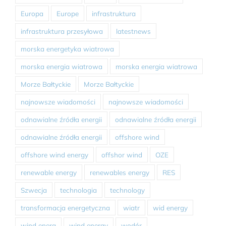
Europa
Europe
infrastruktura
infrastruktura przesyłowa
latestnews
morska energetyka wiatrowa
morska energia wiatrowa
morska energia wiatrowa
Morze Bałtyckie
Morze Bałtyckie
najnowsze wiadomości
najnowsze wiadomości
odnawialne źródła energii
odnawialne źródła energii
odnawialne źródła energii
offshore wind
offshore wind energy
offshor wind
OZE
renewable energy
renewables energy
RES
Szwecja
technologia
technology
transformacja energetyczna
wiatr
wid energy
wind energ
wind energy
wodór