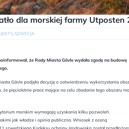
atło dla morskiej farmy Utposten 
JEKTY
,
SZWECJA
poinformował, że Rady Miasta Gävle wydała zgodę na budowę
ego.
iasta Gävle podjęła decyzję o zatwierdzeniu wykorzystania obs
, że pięcioletnie prace mające na celu zbadanie tego obszaru m
erytorium morskim wymagają uzyskania kilku pozwoleń.
kimi jak władze i opinia publiczna. Wniosek z oceną
 11 szwedzkiego Kodeksu ochrony środowiska został przedłożon