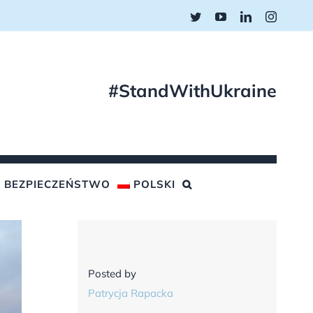
Twitter
YouTube
LinkedIn
Instagr
#StandWithUkraine
BEZPIECZEŃSTWO
POLSKI
Posted by
Patrycja Rapacka