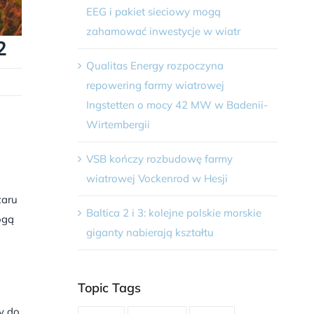
EEG i pakiet sieciowy mogą
zahamować inwestycje w wiatr
2
Qualitas Energy rozpoczyna
repowering farmy wiatrowej
Ingstetten o mocy 42 MW w Badenii-
Wirtembergii
VSB kończy rozbudowę farmy
wiatrowej Vockenrod w Hesji
zaru
Baltica 2 i 3: kolejne polskie morskie
ogą
giganty nabierają kształtu
Topic Tags
y do