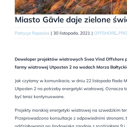
Miasto Gävle daje zielone świ
Patrycja Rapacka
|
30 listopada, 2021
|
OFFSHORE
,
PRO
Deweloper projektów wiatrowych Svea Vind Offshore 
farmy wiatrowej Utposten 2 na wodach Morza Bałtycki
Jak czytamy w komunikacie, w dniu 22 listopada Rada M
Utposten 2 na potrzeby energetyki wiatrowej. Oznacza to
być teraz kontynuowane.
Projekty morskiej energetyki wiatrowej na szwedzkim t
Przeprowadzono konsultacje z odpowiednimi stronami, ta
oddziaływania na środowiska zgodnie z rozdziałami 9 i