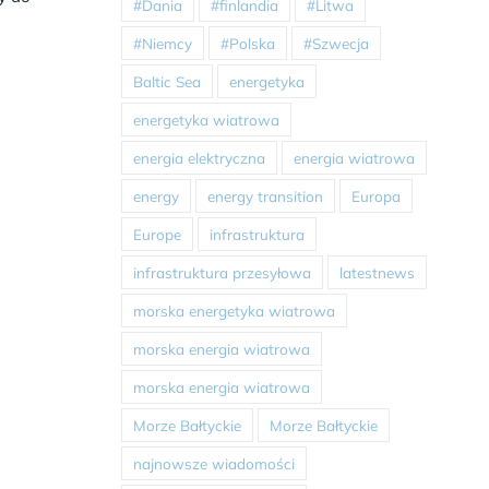
#Dania
#finlandia
#Litwa
#Niemcy
#Polska
#Szwecja
Baltic Sea
energetyka
energetyka wiatrowa
energia elektryczna
energia wiatrowa
energy
energy transition
Europa
Europe
infrastruktura
infrastruktura przesyłowa
latestnews
morska energetyka wiatrowa
morska energia wiatrowa
morska energia wiatrowa
Morze Bałtyckie
Morze Bałtyckie
najnowsze wiadomości