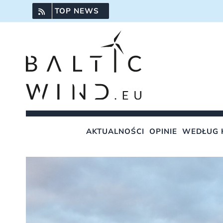
Przejdź
TOP NEWS
do
zawartości
AKTUALNOŚCI
OPINIE
WEDŁUG 
Pokaż
większy
obrazek