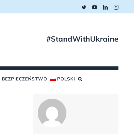
Twitter
YouTube
LinkedIn
Instagr
#StandWithUkraine
BEZPIECZEŃSTWO
POLSKI