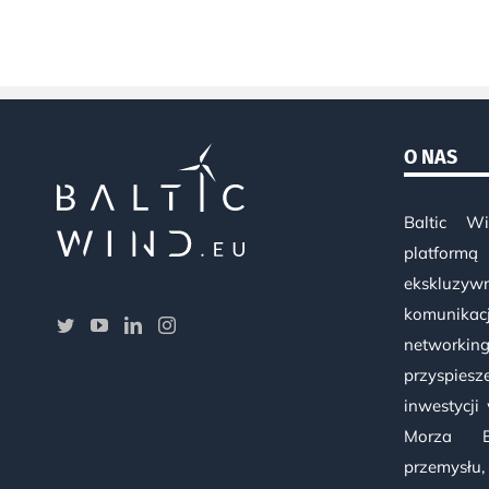
O NAS
Baltic W
platformą
ekskluzy
komunik
networkin
przyspie
inwestycji
Morza B
przemysłu,