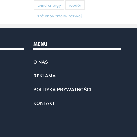
wind energy
wodór
zrównoważony rozwój
MENU
O NAS
REKLAMA
POLITYKA PRYWATNOŚCI
KONTAKT