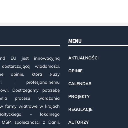
MENU
AKTUALNOŚCI
ind EU jest innowacyjną
 dostarczającą wiadomości,
OPINIE
wne opinie, która służy
acji i profesjonalnemu
CALENDAR
gowi. Dostrzegamy potrzebę
PROJEKTY
szenia procesu wdrażania
 w farmy wiatrowe w krajach
REGULACJE
ałtyckiego – lokalnego
 MŚP, społeczności z Danii,
AUTORZY