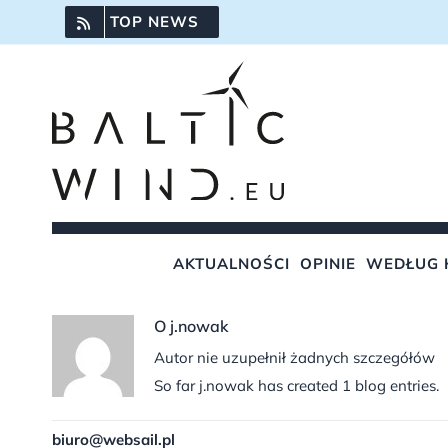
Przejdź
TOP NEWS
do
zawartości
AKTUALNOŚCI
OPINIE
WEDŁUG 
O
j.nowak
Autor nie uzupełnił żadnych szczegółów
So far j.nowak has created 1 blog entries.
biuro@websail.pl