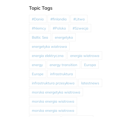
Topic Tags
#Dania
#finlandia
#Litwa
#Niemcy
#Polska
#Szwecja
Baltic Sea
energetyka
energetyka wiatrowa
energia elektryczna
energia wiatrowa
energy
energy transition
Europa
Europe
infrastruktura
infrastruktura przesyłowa
latestnews
morska energetyka wiatrowa
morska energia wiatrowa
morska energia wiatrowa