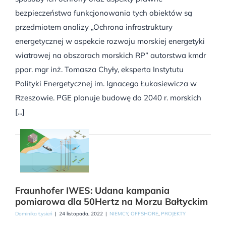
bezpieczeństwa funkcjonowania tych obiektów są
przedmiotem analizy „Ochrona infrastruktury
energetycznej w aspekcie rozwoju morskiej energetyki
wiatrowej na obszarach morskich RP” autorstwa kmdr
ppor. mgr inż. Tomasza Chyły, eksperta Instytutu
Polityki Energetycznej im. Ignacego Łukasiewicza w
Rzeszowie. PGE planuje budowę do 2040 r. morskich
[...]
Fraunhofer IWES: Udana kampania
pomiarowa dla 50Hertz na Morzu Bałtyckim
Dominika Łysień
|
24 listopada, 2022
|
NIEMCY
,
OFFSHORE
,
PROJEKTY