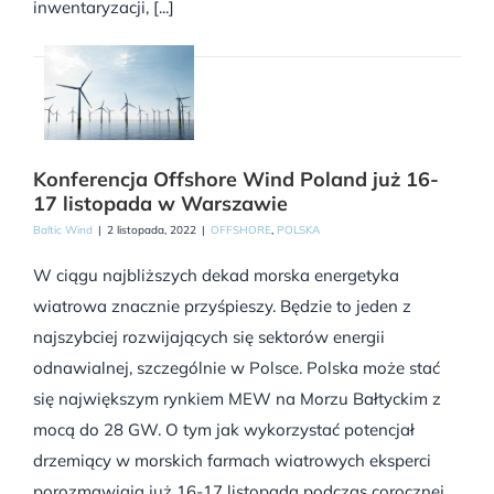
inwentaryzacji, [...]
Konferencja Offshore Wind Poland już 16-
17 listopada w Warszawie
Baltic Wind
|
2 listopada, 2022
|
OFFSHORE
,
POLSKA
W ciągu najbliższych dekad morska energetyka
wiatrowa znacznie przyśpieszy. Będzie to jeden z
najszybciej rozwijających się sektorów energii
odnawialnej, szczególnie w Polsce. Polska może stać
się największym rynkiem MEW na Morzu Bałtyckim z
mocą do 28 GW. O tym jak wykorzystać potencjał
drzemiący w morskich farmach wiatrowych eksperci
porozmawiają już 16-17 listopada podczas corocznej