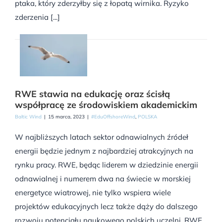
ptaka, który zderzyłby się z łopatą wirnika. Ryzyko
zderzenia [...]
RWE stawia na edukację oraz ścisłą
współpracę ze środowiskiem akademickim
Baltic Wind
|
15 marca, 2023
|
#EduOffshoreWind
,
POLSKA
W najbliższych latach sektor odnawialnych źródeł
energii będzie jednym z najbardziej atrakcyjnych na
rynku pracy. RWE, będąc liderem w dziedzinie energii
odnawialnej i numerem dwa na świecie w morskiej
energetyce wiatrowej, nie tylko wspiera wiele
projektów edukacyjnych lecz także dąży do dalszego
rozwoju potencjału naukowego polskich uczelni. RWE