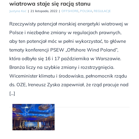
wiatrowa staje się racją stanu
Justyna Koć
|
21 listopada, 2022
|
OFFSHORE
,
POLSKA
,
REGULACJE
Rzeczywisty potencjał morskiej energetyki wiatrowej w
Polsce i niezbędne zmiany w regulacjach prawnych,
aby ten potencjał móc w pełni wykorzystać, to główne
tematy konferencji PSEW „Offshore Wind Poland”,
która odbyła się 16 i 17 października w Warszawie.
Branża liczy na szybkie zmiany i rozstrzygnięcia.
Wiceminister klimatu i środowiska, pełnomocnik rządu
ds. OZE, Ireneusz Zyska zapewniał, że rząd pracuje nad
[...]