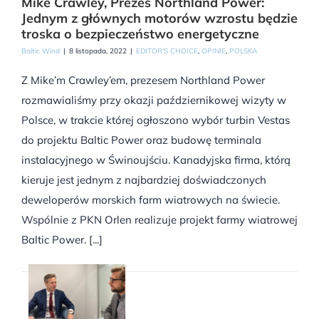
Mike Crawley, Prezes Northland Power:
Jednym z głównych motorów wzrostu będzie
troska o bezpieczeństwo energetyczne
Baltic Wind
|
8 listopada, 2022
|
EDITOR'S CHOICE
,
OPINIE
,
POLSKA
Z Mike’m Crawley’em, prezesem Northland Power
rozmawialiśmy przy okazji październikowej wizyty w
Polsce, w trakcie której ogłoszono wybór turbin Vestas
do projektu Baltic Power oraz budowę terminala
instalacyjnego w Świnoujściu. Kanadyjska firma, którą
kieruje jest jednym z najbardziej doświadczonych
deweloperów morskich farm wiatrowych na świecie.
Wspólnie z PKN Orlen realizuje projekt farmy wiatrowej
Baltic Power. [...]