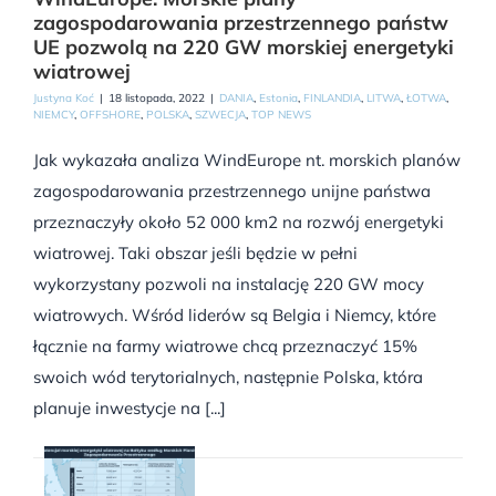
zagospodarowania przestrzennego państw
UE pozwolą na 220 GW morskiej energetyki
wiatrowej
Justyna Koć
|
18 listopada, 2022
|
DANIA
,
Estonia
,
FINLANDIA
,
LITWA
,
ŁOTWA
,
NIEMCY
,
OFFSHORE
,
POLSKA
,
SZWECJA
,
TOP NEWS
Jak wykazała analiza WindEurope nt. morskich planów
zagospodarowania przestrzennego unijne państwa
przeznaczyły około 52 000 km2 na rozwój energetyki
wiatrowej. Taki obszar jeśli będzie w pełni
wykorzystany pozwoli na instalację 220 GW mocy
wiatrowych. Wśród liderów są Belgia i Niemcy, które
łącznie na farmy wiatrowe chcą przeznaczyć 15%
swoich wód terytorialnych, następnie Polska, która
planuje inwestycje na [...]