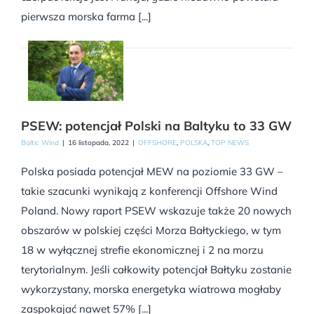
pierwsza morska farma [...]
PSEW: potencjał Polski na Baltyku to 33 GW
Baltic Wind
|
16 listopada, 2022
|
OFFSHORE
,
POLSKA
,
TOP NEWS
Polska posiada potencjał MEW na poziomie 33 GW –
takie szacunki wynikają z konferencji Offshore Wind
Poland. Nowy raport PSEW wskazuje także 20 nowych
obszarów w polskiej części Morza Bałtyckiego, w tym
18 w wyłącznej strefie ekonomicznej i 2 na morzu
terytorialnym. Jeśli całkowity potencjał Bałtyku zostanie
wykorzystany, morska energetyka wiatrowa mogłaby
zaspokajać nawet 57% [...]