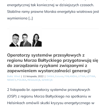
energetycznej tak koniecznej w dzisiejszych czasach.
Stabilne ramy prawne Morska energetyka wiatrowa jest
wymieniona [...]
Operatorzy systemów przesyłowych z
regionu Morza Bałtyckiego przygotowują się
do zarządzania ryzykami związanymi z
zapewnieniem wystarczalności generacji
Baltic Wind
|
11 listopada, 2022
|
DANIA
,
Estonia
,
FINLANDIA
,
LITWA
,
ŁOTWA
,
NIEMCY
,
POLSKA
,
REGULACJE
,
SZWECJA
2 listopada br. operatorzy systemów przesyłowych
(OSP) z regionu Morza Bałtyckiego na spotkaniu w
Helsinkach omówili skutki kryzysu energetycznego w