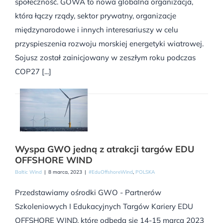
społeczność. GOWA to nowa globalna organizacja,
która łączy rządy, sektor prywatny, organizacje
międzynarodowe i innych interesariuszy w celu
przyspieszenia rozwoju morskiej energetyki wiatrowej.
Sojusz został zainicjowany w zeszłym roku podczas
COP27 [...]
Wyspa GWO jedną z atrakcji targów EDU
OFFSHORE WIND
Baltic Wind
|
8 marca, 2023
|
#EduOffshoreWind
,
POLSKA
Przedstawiamy ośrodki GWO - Partnerów
Szkoleniowych I Edukacyjnych Targów Kariery EDU
OFFSHORE WIND, które odbęda się 14-15 marca 2023