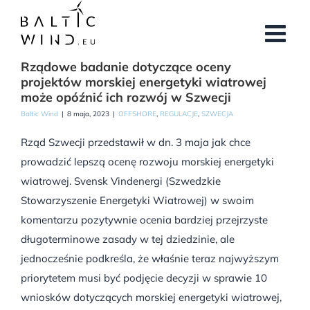
Przejdź
do
zawartości
Rządowe badanie dotyczące oceny
projektów morskiej energetyki wiatrowej
może opóźnić ich rozwój w Szwecji
Baltic Wind
|
8 maja, 2023
|
OFFSHORE
,
REGULACJE
,
SZWECJA
Rząd Szwecji przedstawił w dn. 3 maja jak chce
prowadzić lepszą ocenę rozwoju morskiej energetyki
wiatrowej. Svensk Vindenergi (Szwedzkie
Stowarzyszenie Energetyki Wiatrowej) w swoim
komentarzu pozytywnie ocenia bardziej przejrzyste
długoterminowe zasady w tej dziedzinie, ale
jednocześnie podkreśla, że właśnie teraz najwyższym
priorytetem musi być podjęcie decyzji w sprawie 10
wniosków dotyczących morskiej energetyki wiatrowej,