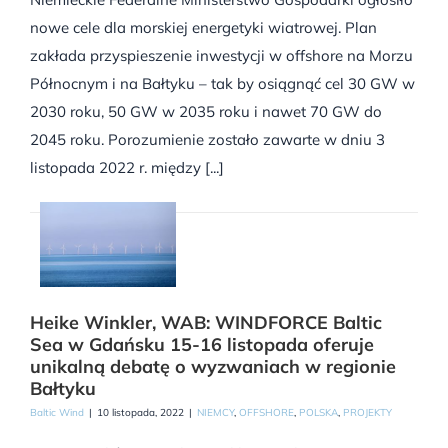
nowe cele dla morskiej energetyki wiatrowej. Plan
zakłada przyspieszenie inwestycji w offshore na Morzu
Północnym i na Bałtyku – tak by osiągnąć cel 30 GW w
2030 roku, 50 GW w 2035 roku i nawet 70 GW do
2045 roku. Porozumienie zostało zawarte w dniu 3
listopada 2022 r. między [...]
Heike Winkler, WAB: WINDFORCE Baltic
Sea w Gdańsku 15-16 listopada oferuje
unikalną debatę o wyzwaniach w regionie
Bałtyku
Baltic Wind
|
10 listopada, 2022
|
NIEMCY
,
OFFSHORE
,
POLSKA
,
PROJEKTY