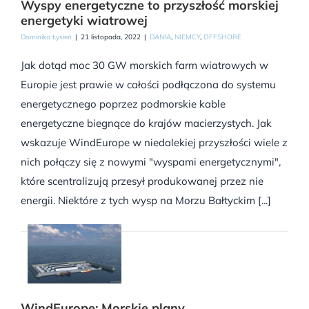
Wyspy energetyczne to przyszłość morskiej
energetyki wiatrowej
Dominika Łysień
|
21 listopada, 2022
|
DANIA
,
NIEMCY
,
OFFSHORE
Jak dotąd moc 30 GW morskich farm wiatrowych w
Europie jest prawie w całości podłączona do systemu
energetycznego poprzez podmorskie kable
energetyczne biegnące do krajów macierzystych. Jak
wskazuje WindEurope w niedalekiej przyszłości wiele z
nich połączy się z nowymi "wyspami energetycznymi",
które scentralizują przesył produkowanej przez nie
energii. Niektóre z tych wysp na Morzu Bałtyckim [...]
WindEurope: Morskie plany