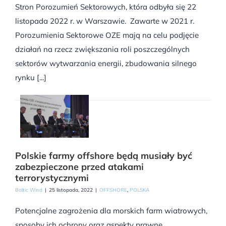
Stron Porozumień Sektorowych, która odbyła się 22
listopada 2022 r. w Warszawie. Zawarte w 2021 r.
Porozumienia Sektorowe OZE mają na celu podjęcie
działań na rzecz zwiększania roli poszczególnych
sektorów wytwarzania energii, zbudowania silnego
rynku [...]
Polskie farmy offshore będą musiały być
zabezpieczone przed atakami
terrorystycznymi
Baltic Wind
|
25 listopada, 2022
|
OFFSHORE
,
POLSKA
Potencjalne zagrożenia dla morskich farm wiatrowych,
sposoby ich ochrony oraz aspekty prawne