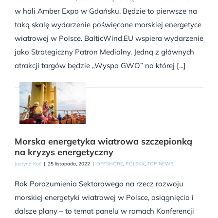
w hali Amber Expo w Gdańsku. Będzie to pierwsze na
taką skalę wydarzenie poświęcone morskiej energetyce
wiatrowej w Polsce. BalticWind.EU wspiera wydarzenie
jako Strategiczny Patron Medialny. Jedną z głównych
atrakcji targów będzie „Wyspa GWO” na której [...]
Morska energetyka wiatrowa szczepionką
na kryzys energetyczny
Justyna Koć
|
25 listopada, 2022
|
OFFSHORE
,
POLSKA
,
TOP NEWS
Rok Porozumienia Sektorowego na rzecz rozwoju
morskiej energetyki wiatrowej w Polsce, osiągnięcia i
dalsze plany – to temat panelu w ramach Konferencji