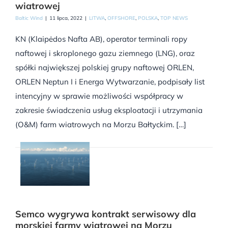
wiatrowej
Baltic Wind
|
11 lipca, 2022
|
LITWA
,
OFFSHORE
,
POLSKA
,
TOP NEWS
KN (Klaipėdos Nafta AB), operator terminali ropy
naftowej i skroplonego gazu ziemnego (LNG), oraz
spółki największej polskiej grupy naftowej ORLEN,
ORLEN Neptun I i Energa Wytwarzanie, podpisały list
intencyjny w sprawie możliwości współpracy w
zakresie świadczenia usług eksploatacji i utrzymania
(O&M) farm wiatrowych na Morzu Bałtyckim. […]
Semco wygrywa kontrakt serwisowy dla
morskiej farmy wiatrowej na Morzu