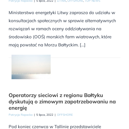
Patrycja Rapacka
|
5 lipca, 2022
|
LITWA
,
OFFSHORE
,
TOP NEWS
Ministerstwo energetyki Litwy zaprasza do udziału w
konsultacjach społecznych w sprawie alternatywnych
rozwiązań w ramach oceny oddziaływania na
środowisko (OOŚ) morskich farm wiatrowych, które
mają powstać na Morzu Bałtyckim. […]
Operatorzy sieciowi z regionu Bałtyku
dyskutują o zimowym zapotrzebowaniu na
energię
Patrycja Rapacka
|
5 lipca, 2022
|
OFFSHORE
Pod koniec czerwca w Tallinie przedstawiciele