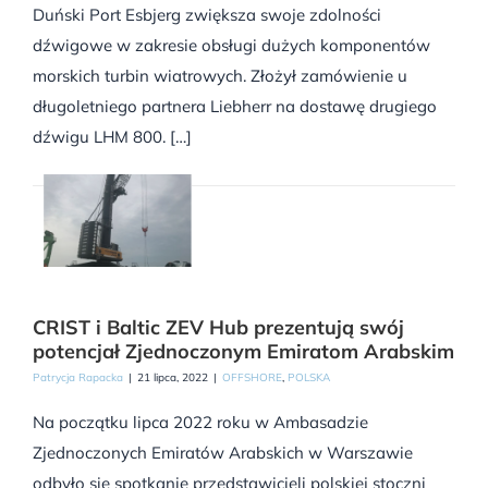
Duński Port Esbjerg zwiększa swoje zdolności
dźwigowe w zakresie obsługi dużych komponentów
morskich turbin wiatrowych. Złożył zamówienie u
długoletniego partnera Liebherr na dostawę drugiego
dźwigu LHM 800. […]
CRIST i Baltic ZEV Hub prezentują swój
potencjał Zjednoczonym Emiratom Arabskim
Patrycja Rapacka
|
21 lipca, 2022
|
OFFSHORE
,
POLSKA
Na początku lipca 2022 roku w Ambasadzie
Zjednoczonych Emiratów Arabskich w Warszawie
odbyło się spotkanie przedstawicieli polskiej stoczni