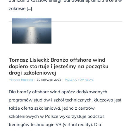
obniżania kosztów energii odnawialnej, ambitne cele w
zakresie [...]
Tomasz Lisiecki: Branża offshore wind
dopiero startuje i jesteśmy na początku
drogi szkoleniowej
Patrycja Rapacka
|
30 czerwca, 2022
|
POLSKA
,
TOP NEWS
Dla branży offshore wind oprócz dedykowanych
programów studiów i szkół technicznych, kluczowa jest
także oferta szkoleniowa. Jedno z centrów
szkoleniowych w Polsce wykorzystuje podczas
treningów technologie VR (virtual reality). Dla