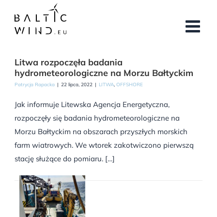
Przejdź
do
zawartości
Litwa rozpoczęła badania
hydrometeorologiczne na Morzu Bałtyckim
Patrycja Rapacka
|
22 lipca, 2022
|
LITWA
,
OFFSHORE
Jak informuje Litewska Agencja Energetyczna,
rozpoczęły się badania hydrometeorologiczne na
Morzu Bałtyckim na obszarach przyszłych morskich
farm wiatrowych. We wtorek zakotwiczono pierwszą
stację służące do pomiaru. […]