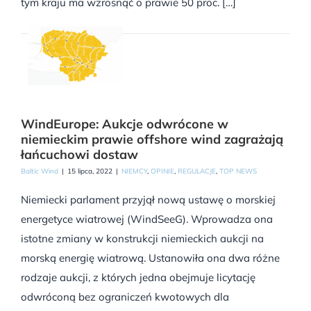
tym kraju ma wzrosnąć o prawie 50 proc. […]
WindEurope: Aukcje odwrócone w
niemieckim prawie offshore wind zagrażają
łańcuchowi dostaw
Baltic Wind
|
15 lipca, 2022
|
NIEMCY
,
OPINIE
,
REGULACJE
,
TOP NEWS
Niemiecki parlament przyjął nową ustawę o morskiej
energetyce wiatrowej (WindSeeG). Wprowadza ona
istotne zmiany w konstrukcji niemieckich aukcji na
morską energię wiatrową. Ustanowiła ona dwa różne
rodzaje aukcji, z których jedna obejmuje licytację
odwróconą bez ograniczeń kwotowych dla