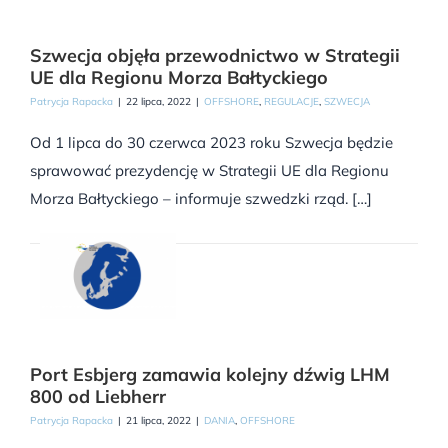
Szwecja objęła przewodnictwo w Strategii
UE dla Regionu Morza Bałtyckiego
Patrycja Rapacka
|
22 lipca, 2022
|
OFFSHORE
,
REGULACJE
,
SZWECJA
Od 1 lipca do 30 czerwca 2023 roku Szwecja będzie
sprawować prezydencję w Strategii UE dla Regionu
Morza Bałtyckiego – informuje szwedzki rząd. […]
Port Esbjerg zamawia kolejny dźwig LHM
800 od Liebherr
Patrycja Rapacka
|
21 lipca, 2022
|
DANIA
,
OFFSHORE