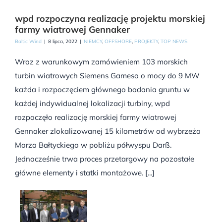
wpd rozpoczyna realizację projektu morskiej
farmy wiatrowej Gennaker
Baltic Wind
|
8 lipca, 2022
|
NIEMCY
,
OFFSHORE
,
PROJEKTY
,
TOP NEWS
Wraz z warunkowym zamówieniem 103 morskich
turbin wiatrowych Siemens Gamesa o mocy do 9 MW
każda i rozpoczęciem głównego badania gruntu w
każdej indywidualnej lokalizacji turbiny, wpd
rozpoczęło realizację morskiej farmy wiatrowej
Gennaker zlokalizowanej 15 kilometrów od wybrzeża
Morza Bałtyckiego w pobliżu półwyspu Darß.
Jednocześnie trwa proces przetargowy na pozostałe
główne elementy i statki montażowe. [...]