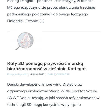
Elering i Fingrid – podpisał list intencyjny, w ramach
którego rozpoczyna się proces planowania trzeciego
podmorskiego połączenia kablowego łączącego
Finlandię i Estonię. […]
Rafy 3D pomogą przywrócić morską
bioróżnorodność w cieśninie Kattegat
Patrycja Rapacka
|
4 lipca, 2022
|
DANIA
,
OFFSHORE
Duński deweloper offshore wind Ørsted oraz
organizacja ekologiczna World Wide Fund for Nature
(WWF Dania) testują, w jaki sposób rafy drukowane w
technologii 3D mogą korzystnie wpłynąć na