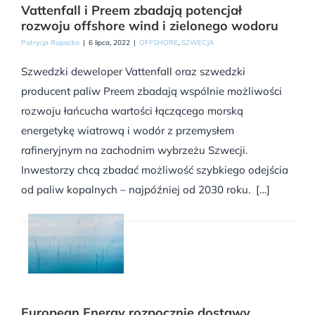
Vattenfall i Preem zbadają potencjał
rozwoju offshore wind i zielonego wodoru
Patrycja Rapacka
|
6 lipca, 2022
|
OFFSHORE
,
SZWECJA
Szwedzki deweloper Vattenfall oraz szwedzki
producent paliw Preem zbadają wspólnie możliwości
rozwoju łańcucha wartości łączącego morską
energetykę wiatrową i wodór z przemysłem
rafineryjnym na zachodnim wybrzeżu Szwecji.
Inwestorzy chcą zbadać możliwość szybkiego odejścia
od paliw kopalnych – najpóźniej od 2030 roku. […]
European Energy rozpocznie dostawy