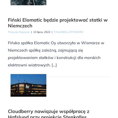
Fiński Elomatic będzie projektować statki w
Niemczech
Patrycja Rapacka
|
13 lipca, 2022
|
FINLANDIA
,
OFFSHORE
Fińska spółka Elomatic Oy utworzyła w Wismarze w
Niemczech spółkę zależną, zajmującą się
projektowaniem statków i konstrukcji dla morskich
elektrowni wiatrowych. […]
Cloudberry nawiązuje współpracę z
Hafslund przy projekcie Stenkalles