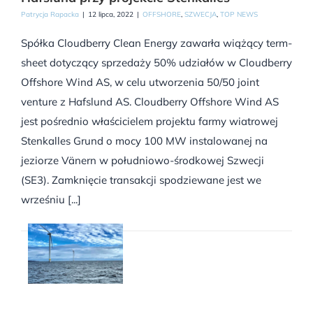
Patrycja Rapacka
|
12 lipca, 2022
|
OFFSHORE
,
SZWECJA
,
TOP NEWS
Spółka Cloudberry Clean Energy zawarła wiążący term-
sheet dotyczący sprzedaży 50% udziałów w Cloudberry
Offshore Wind AS, w celu utworzenia 50/50 joint
venture z Hafslund AS. Cloudberry Offshore Wind AS
jest pośrednio właścicielem projektu farmy wiatrowej
Stenkalles Grund o mocy 100 MW instalowanej na
jeziorze Vänern w południowo-środkowej Szwecji
(SE3). Zamknięcie transakcji spodziewane jest we
wrześniu [...]