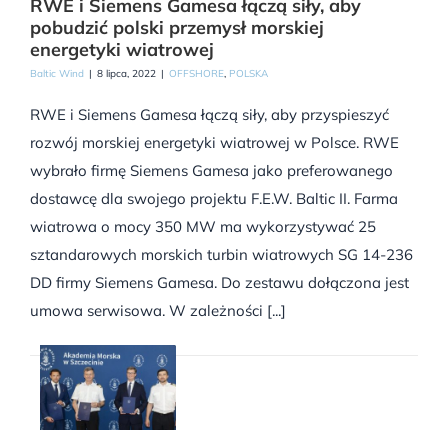
RWE i Siemens Gamesa łączą siły, aby
pobudzić polski przemysł morskiej
energetyki wiatrowej
Baltic Wind
|
8 lipca, 2022
|
OFFSHORE
,
POLSKA
RWE i Siemens Gamesa łączą siły, aby przyspieszyć
rozwój morskiej energetyki wiatrowej w Polsce. RWE
wybrało firmę Siemens Gamesa jako preferowanego
dostawcę dla swojego projektu F.E.W. Baltic II. Farma
wiatrowa o mocy 350 MW ma wykorzystywać 25
sztandarowych morskich turbin wiatrowych SG 14-236
DD firmy Siemens Gamesa. Do zestawu dołączona jest
umowa serwisowa. W zależności [...]