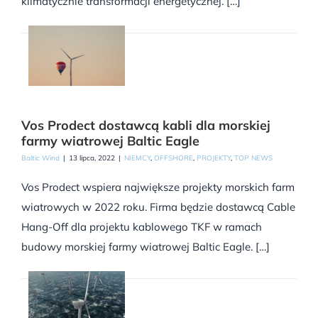
klimatycznie transformacji energetycznej. […]
Vos Prodect dostawcą kabli dla morskiej
farmy wiatrowej Baltic Eagle
Baltic Wind
|
13 lipca, 2022
|
NIEMCY
,
OFFSHORE
,
PROJEKTY
,
TOP NEWS
Vos Prodect wspiera największe projekty morskich farm
wiatrowych w 2022 roku. Firma będzie dostawcą Cable
Hang-Off dla projektu kablowego TKF w ramach
budowy morskiej farmy wiatrowej Baltic Eagle. […]