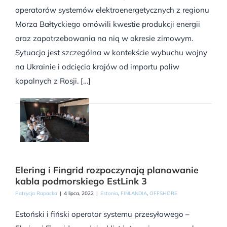
operatorów systemów elektroenergetycznych z regionu
Morza Bałtyckiego omówili kwestie produkcji energii
oraz zapotrzebowania na nią w okresie zimowym.
Sytuacja jest szczególna w kontekście wybuchu wojny
na Ukrainie i odcięcia krajów od importu paliw
kopalnych z Rosji. […]
Elering i Fingrid rozpoczynają planowanie
kabla podmorskiego EstLink 3
Patrycja Rapacka
|
4 lipca, 2022
|
Estonia
,
FINLANDIA
,
OFFSHORE
Estoński i fiński operator systemu przesyłowego –