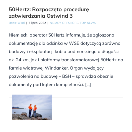
50Hertz: Rozpoczęto procedurę
zatwierdzania Ostwind 3
Baltic Wind
|
7 lipca, 2022
|
NIEMCY
,
OFFSHORE
,
TOP NEWS
Niemiecki operator 50Hertz informuje, że zgłoszono
dokumentację dla odcinka w WSE dotyczycą zarówno
budowy i eksploatacji kabla podmorskiego o długości
ok. 24 km, jak i platformy transformatorowej 50Hertz na
farmie wiatrowej Windanker. Organ wydający
pozwolenia na budowę – BSH – sprawdza obecnie
dokumenty pod kątem kompletności. […]