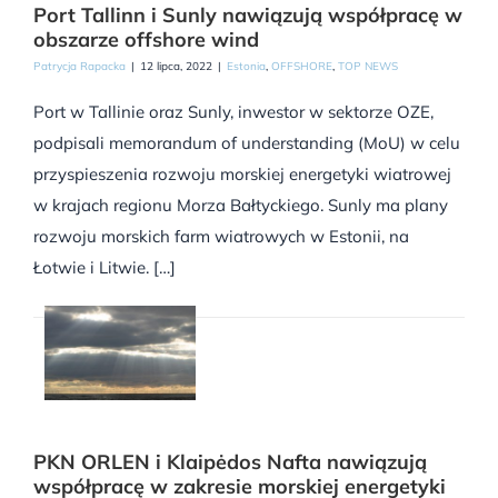
Port Tallinn i Sunly nawiązują współpracę w
obszarze offshore wind
Patrycja Rapacka
|
12 lipca, 2022
|
Estonia
,
OFFSHORE
,
TOP NEWS
Port w Tallinie oraz Sunly, inwestor w sektorze OZE,
podpisali memorandum of understanding (MoU) w celu
przyspieszenia rozwoju morskiej energetyki wiatrowej
w krajach regionu Morza Bałtyckiego. Sunly ma plany
rozwoju morskich farm wiatrowych w Estonii, na
Łotwie i Litwie. […]
PKN ORLEN i Klaipėdos Nafta nawiązują
współpracę w zakresie morskiej energetyki