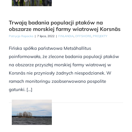
Trwają badania populacji ptaków na
obszarze morskiej farmy wiatrowej Korsnäs
Patrycja Rapacka
|
7 lipca, 2022
|
FINLANDIA
,
OFFSHORE
,
PROJEKTY
Fińska spółka państwowa Metsähallitus
poinformowała, że zlecone badania populacji ptaków
na obszarze przyszłej morskiej farmy wiatrowej w
Korsnäs nie przyniosły żadnych niespodzianek. W
ramach monitoringu zaobserwowano pospolite
gatunki. […]