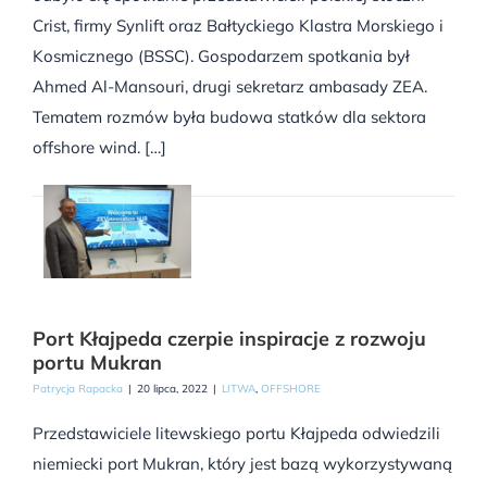
Crist, firmy Synlift oraz Bałtyckiego Klastra Morskiego i
Kosmicznego (BSSC). Gospodarzem spotkania był
Ahmed Al-Mansouri, drugi sekretarz ambasady ZEA.
Tematem rozmów była budowa statków dla sektora
offshore wind. […]
Port Kłajpeda czerpie inspiracje z rozwoju
portu Mukran
Patrycja Rapacka
|
20 lipca, 2022
|
LITWA
,
OFFSHORE
Przedstawiciele litewskiego portu Kłajpeda odwiedzili
niemiecki port Mukran, który jest bazą wykorzystywaną