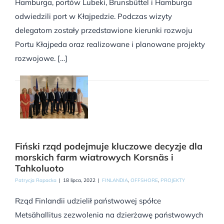
Hamburga, portów Lubeki, Brunsbüttel i Hamburga
odwiedzili port w Kłajpedzie. Podczas wizyty
delegatom zostały przedstawione kierunki rozwoju
Portu Kłajpeda oraz realizowane i planowane projekty
rozwojowe. […]
Fiński rząd podejmuje kluczowe decyzje dla
morskich farm wiatrowych Korsnäs i
Tahkoluoto
Patrycja Rapacka
|
18 lipca, 2022
|
FINLANDIA
,
OFFSHORE
,
PROJEKTY
Rząd Finlandii udzielił państwowej spółce
Metsähallitus zezwolenia na dzierżawę państwowych