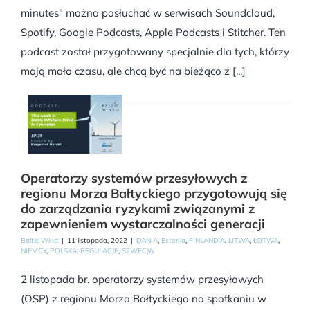
minutes" można posłuchać w serwisach Soundcloud,
Spotify, Google Podcasts, Apple Podcasts i Stitcher. Ten
podcast został przygotowany specjalnie dla tych, którzy
mają mało czasu, ale chcą być na bieżąco z [...]
Operatorzy systemów przesyłowych z
regionu Morza Bałtyckiego przygotowują się
do zarządzania ryzykami związanymi z
zapewnieniem wystarczalności generacji
Baltic Wind
|
11 listopada, 2022
|
DANIA
,
Estonia
,
FINLANDIA
,
LITWA
,
ŁOTWA
,
NIEMCY
,
POLSKA
,
REGULACJE
,
SZWECJA
2 listopada br. operatorzy systemów przesyłowych
(OSP) z regionu Morza Bałtyckiego na spotkaniu w