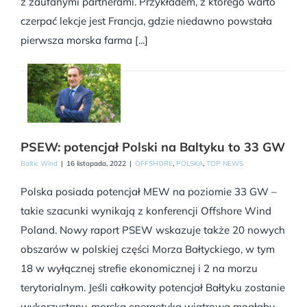
z zaufanymi partnerami. Przykładem, z którego warto
czerpać lekcje jest Francja, gdzie niedawno powstała
pierwsza morska farma [...]
PSEW: potencjał Polski na Baltyku to 33 GW
Baltic Wind
|
16 listopada, 2022
|
OFFSHORE
,
POLSKA
,
TOP NEWS
Polska posiada potencjał MEW na poziomie 33 GW –
takie szacunki wynikają z konferencji Offshore Wind
Poland. Nowy raport PSEW wskazuje także 20 nowych
obszarów w polskiej części Morza Bałtyckiego, w tym
18 w wyłącznej strefie ekonomicznej i 2 na morzu
terytorialnym. Jeśli całkowity potencjał Bałtyku zostanie
wykorzystany, morska energetyka wiatrowa mogłaby