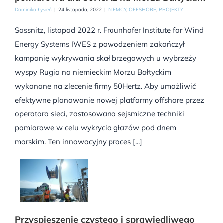
Dominika Łysień
|
24 listopada, 2022
|
NIEMCY
,
OFFSHORE
,
PROJEKTY
Sassnitz, listopad 2022 r. Fraunhofer Institute for Wind
Energy Systems IWES z powodzeniem zakończył
kampanię wykrywania skał brzegowych u wybrzeży
wyspy Rugia na niemieckim Morzu Bałtyckim
wykonane na zlecenie firmy 50Hertz. Aby umożliwić
efektywne planowanie nowej platformy offshore przez
operatora sieci, zastosowano sejsmiczne techniki
pomiarowe w celu wykrycia głazów pod dnem
morskim. Ten innowacyjny proces [...]
Przyspieszenie czystego i sprawiedliwego