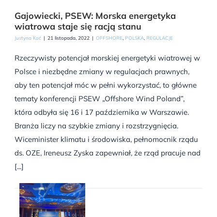
Gajowiecki, PSEW: Morska energetyka
wiatrowa staje się racją stanu
Justyna Koć
|
21 listopada, 2022
|
OFFSHORE
,
POLSKA
,
REGULACJE
Rzeczywisty potencjał morskiej energetyki wiatrowej w
Polsce i niezbędne zmiany w regulacjach prawnych,
aby ten potencjał móc w pełni wykorzystać, to główne
tematy konferencji PSEW „Offshore Wind Poland”,
która odbyła się 16 i 17 października w Warszawie.
Branża liczy na szybkie zmiany i rozstrzygnięcia.
Wiceminister klimatu i środowiska, pełnomocnik rządu
ds. OZE, Ireneusz Zyska zapewniał, że rząd pracuje nad
[...]