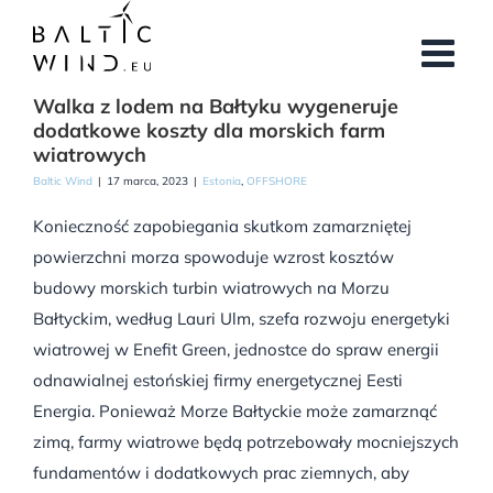
Przejdź
do
zawartości
Walka z lodem na Bałtyku wygeneruje
dodatkowe koszty dla morskich farm
wiatrowych
Baltic Wind
|
17 marca, 2023
|
Estonia
,
OFFSHORE
Konieczność zapobiegania skutkom zamarzniętej
powierzchni morza spowoduje wzrost kosztów
budowy morskich turbin wiatrowych na Morzu
Bałtyckim, według Lauri Ulm, szefa rozwoju energetyki
wiatrowej w Enefit Green, jednostce do spraw energii
odnawialnej estońskiej firmy energetycznej Eesti
Energia. Ponieważ Morze Bałtyckie może zamarznąć
zimą, farmy wiatrowe będą potrzebowały mocniejszych
fundamentów i dodatkowych prac ziemnych, aby