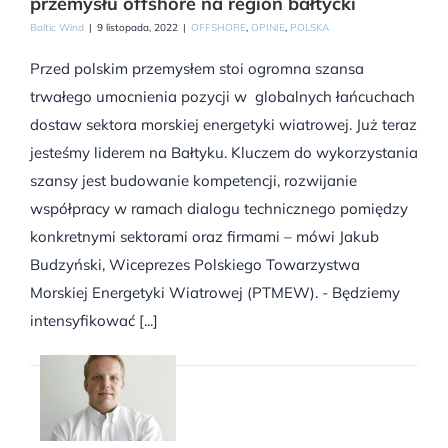
przemysłu offshore na region bałtycki
Baltic Wind
|
9 listopada, 2022
|
OFFSHORE
,
OPINIE
,
POLSKA
Przed polskim przemysłem stoi ogromna szansa
trwałego umocnienia pozycji w globalnych łańcuchach
dostaw sektora morskiej energetyki wiatrowej. Już teraz
jesteśmy liderem na Bałtyku. Kluczem do wykorzystania
szansy jest budowanie kompetencji, rozwijanie
współpracy w ramach dialogu technicznego pomiędzy
konkretnymi sektorami oraz firmami – mówi Jakub
Budzyński, Wiceprezes Polskiego Towarzystwa
Morskiej Energetyki Wiatrowej (PTMEW). - Będziemy
intensyfikować [...]