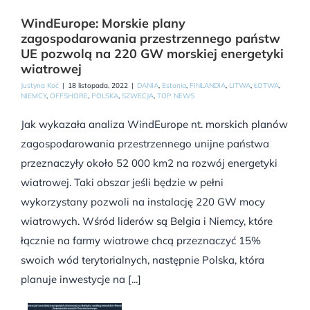
WindEurope: Morskie plany
zagospodarowania przestrzennego państw
UE pozwolą na 220 GW morskiej energetyki
wiatrowej
Justyna Koć
|
18 listopada, 2022
|
DANIA
,
Estonia
,
FINLANDIA
,
LITWA
,
ŁOTWA
,
NIEMCY
,
OFFSHORE
,
POLSKA
,
SZWECJA
,
TOP NEWS
Jak wykazała analiza WindEurope nt. morskich planów
zagospodarowania przestrzennego unijne państwa
przeznaczyły około 52 000 km2 na rozwój energetyki
wiatrowej. Taki obszar jeśli będzie w pełni
wykorzystany pozwoli na instalację 220 GW mocy
wiatrowych. Wśród liderów są Belgia i Niemcy, które
łącznie na farmy wiatrowe chcą przeznaczyć 15%
swoich wód terytorialnych, następnie Polska, która
planuje inwestycje na [...]