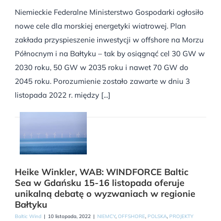
Niemieckie Federalne Ministerstwo Gospodarki ogłosiło
nowe cele dla morskiej energetyki wiatrowej. Plan
zakłada przyspieszenie inwestycji w offshore na Morzu
Północnym i na Bałtyku – tak by osiągnąć cel 30 GW w
2030 roku, 50 GW w 2035 roku i nawet 70 GW do
2045 roku. Porozumienie zostało zawarte w dniu 3
listopada 2022 r. między [...]
Heike Winkler, WAB: WINDFORCE Baltic
Sea w Gdańsku 15-16 listopada oferuje
unikalną debatę o wyzwaniach w regionie
Bałtyku
Baltic Wind
|
10 listopada, 2022
|
NIEMCY
,
OFFSHORE
,
POLSKA
,
PROJEKTY