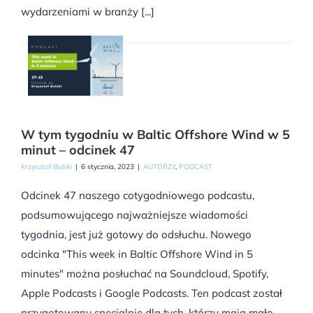
wydarzeniami w branży [...]
W tym tygodniu w Baltic Offshore Wind w 5
minut – odcinek 47
Krzysztof Bulski
|
6 stycznia, 2023
|
AUTORZY
,
PODCAST
Odcinek 47 naszego cotygodniowego podcastu,
podsumowującego najważniejsze wiadomości
tygodnia, jest już gotowy do odsłuchu. Nowego
odcinka "This week in Baltic Offshore Wind in 5
minutes" można posłuchać na Soundcloud, Spotify,
Apple Podcasts i Google Podcasts. Ten podcast został
przygotowany specjalnie dla tych, którzy mają mało