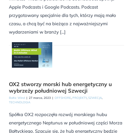
Apple Podcasts i Google Podcasts. Podcast
przygotowany specjalnie dla tych, którzy mają mało
czasu, a chcą być na bieżąco z najważniejszymi
wydarzeniami w branży [...]
OX2 stworzy morski hub energetyczny u
wybrzeży południowej Szwecji
Baltic Wind
|
27 marca, 2023
|
OFFSHORE
,
PROJEKTY
,
SZWECJA
,
TECHNOLOGIA
Spółka OX2 rozpoczęła rozwój morskiego hubu
energetycznego Neptunus w południowej części Morza
Bałtyckiego. Szacuje się, że hub energetyczny będzie