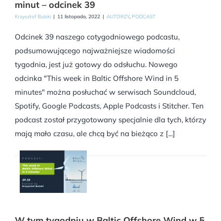
minut – odcinek 39
Krzysztof Bulski
|
11 listopada, 2022
|
AUTORZY
,
PODCAST
Odcinek 39 naszego cotygodniowego podcastu,
podsumowującego najważniejsze wiadomości
tygodnia, jest już gotowy do odsłuchu. Nowego
odcinka "This week in Baltic Offshore Wind in 5
minutes" można posłuchać w serwisach Soundcloud,
Spotify, Google Podcasts, Apple Podcasts i Stitcher. Ten
podcast został przygotowany specjalnie dla tych, którzy
mają mało czasu, ale chcą być na bieżąco z [...]
W tym tygodniu w Baltic Offshore Wind w 5