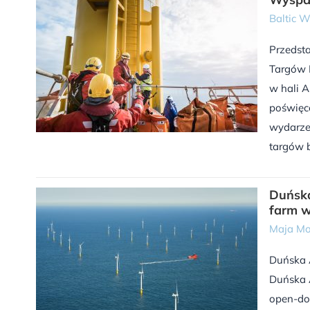
Baltic 
Przedst
Targów 
w hali 
poświęco
wydarzen
targów b
Duńska
farm w
Maja Mo
Duńska 
Duńska 
open-do