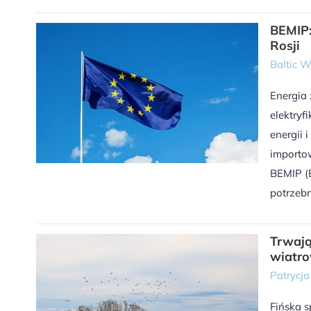
BEMIP:
Rosji
Baltic 
Energia
elektryf
energii 
importow
BEMIP (B
potrzebn
Trwają
wiatro
Patrycj
Fińska 