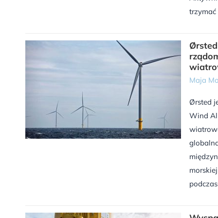
trzymać si
Ørsted
rządom
wiatro
Maja Mo
Ørsted j
Wind Al
wiatrow
globalna
międzyna
morskiej
podczas 
Wyspa