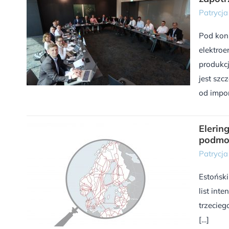
Patrycj
Pod kon
elektroe
produkcj
jest szc
od impor
Elerin
podmor
Patrycj
Estoński
list int
trzecieg
[…]