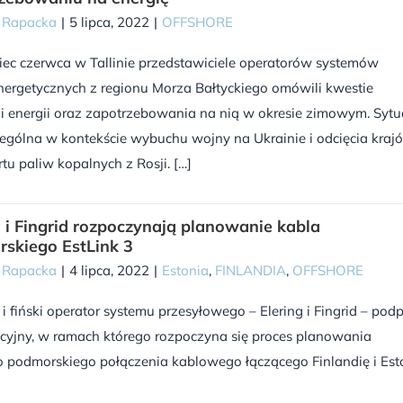
a Rapacka
|
5 lipca, 2022
|
OFFSHORE
iec czerwca w Tallinie przedstawiciele operatorów systemów
nergetycznych z regionu Morza Bałtyckiego omówili kwestie
i energii oraz zapotrzebowania na nią w okresie zimowym. Sytu
zególna w kontekście wybuchu wojny na Ukrainie i odcięcia kraj
tu paliw kopalnych z Rosji. […]
g i Fingrid rozpoczynają planowanie kabla
skiego EstLink 3
a Rapacka
|
4 lipca, 2022
|
Estonia
,
FINLANDIA
,
OFFSHORE
 i fiński operator systemu przesyłowego – Elering i Fingrid – podp
encyjny, w ramach którego rozpoczyna się proces planowania
o podmorskiego połączenia kablowego łączącego Finlandię i Est