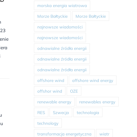
morska energia wiatrowa
Morze Bałtyckie
Morze Bałtyckie
h
najnowsze wiadomości
023
najnowsze wiadomości
enie
iera
odnawialne źródła energii
i
odnawialne źródła energii
odnawialne źródła energii
offshore wind
offshore wind energy
offshor wind
OZE
renewable energy
renewables energy
RES
Szwecja
technologia
u
pu
technology
transformacja energetyczna
wiatr