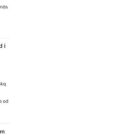
snäs
d i
ską
a od
ym