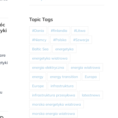
Topic Tags
móc
yki
#Dania
#finlandia
#Litwa
#Niemcy
#Polska
#Szwecja
Baltic Sea
energetyka
ore
energetyka wiatrowa
etyki
energia elektryczna
energia wiatrowa
a
energy
energy transition
Europa
Europe
infrastruktura
ku
infrastruktura przesyłowa
latestnews
morska energetyka wiatrowa
morska energia wiatrowa
ND