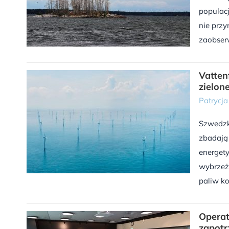
populacj
nie prz
zaobser
Vatten
zielon
Patrycj
Szwedzk
zbadają
energet
wybrzeż
paliw ko
Operat
zapotr