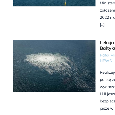
Minister
założeni
2022 r. 
[...]
Lekcja
Bałtyk
Rafał Mi
NEWS
Realizuj
paletę z
wydarze
I i II j
bezpiecz
pisze w 