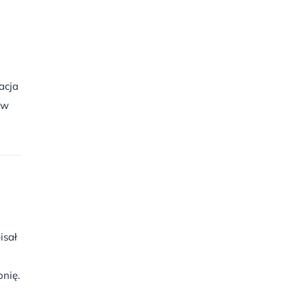
acja
ów
isał
onię.