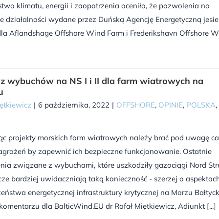
stwo klimatu, energii i zaopatrzenia oceniło, że pozwolenia na
e działalności wydane przez Duńską Agencję Energetyczną jesie
dla Aflandshage Offshore Wind Farm i Frederikshavn Offshore W
 z wybuchów na NS I i II dla farm wiatrowych na
u
ętkiewicz
|
6 października, 2022
|
OFFSHORE
,
OPINIE
,
POLSKA
,
ąc projekty morskich farm wiatrowych należy brać pod uwagę ca
agrożeń by zapewnić ich bezpieczne funkcjonowanie. Ostatnie
nia związane z wybuchami, które uszkodziły gazociągi Nord St
eszcze bardziej uwidaczniają taką konieczność - szerzej o aspektac
eństwa energetycznej infrastruktury krytycznej na Morzu Bałtyc
komentarzu dla BalticWind.EU dr Rafał Miętkiewicz, Adiunkt [...]