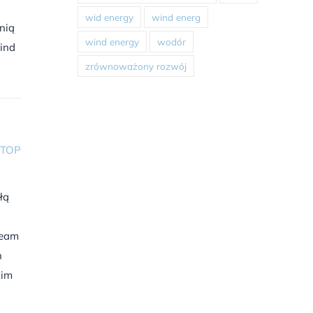
wid energy
wind energ
nią
wind energy
wodór
ind
zrównoważony rozwój
TOP
łą
ream
h
kim