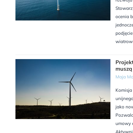
Stowarz
ocenia b
jednocze
podjęcie
wiatrowej
Projek
muszą 
Maja Mo
Komisja
unijnego
jako now
Pozwala 
umowy o 
Aktywni