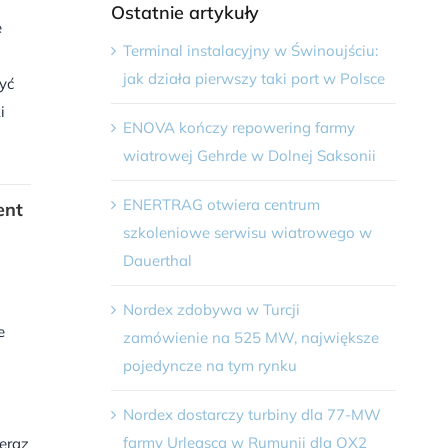
Ostatnie artykuły
e
Terminal instalacyjny w Świnoujściu:
jak działa pierwszy taki port w Polsce
yć
i
ENOVA kończy repowering farmy
wiatrowej Gehrde w Dolnej Saksonii
ENERTRAG otwiera centrum
ent
szkoleniowe serwisu wiatrowego w
Dauerthal
Nordex zdobywa w Turcji
e
zamówienie na 525 MW, największe
pojedyncze na tym rynku
Nordex dostarczy turbiny dla 77-MW
farmy Urleasca w Rumunii dla OX2
eraz