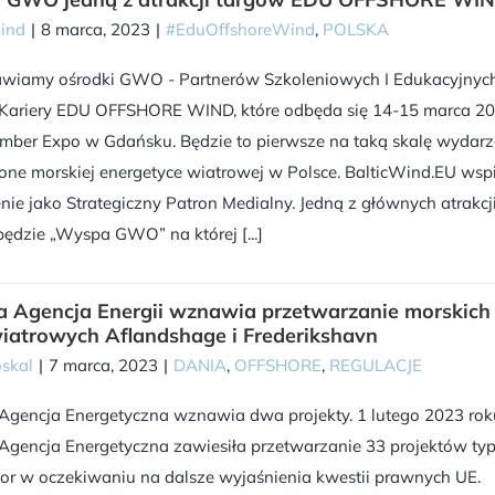
Wind
|
8 marca, 2023
|
#EduOffshoreWind
,
POLSKA
awiamy ośrodki GWO - Partnerów Szkoleniowych I Edukacyjnyc
Kariery EDU OFFSHORE WIND, które odbęda się 14-15 marca 2
Amber Expo w Gdańsku. Będzie to pierwsze na taką skalę wydarz
ne morskiej energetyce wiatrowej w Polsce. BalticWind.EU wsp
ie jako Strategiczny Patron Medialny. Jedną z głównych atrakcj
ędzie „Wyspa GWO” na której [...]
 Agencja Energii wznawia przetwarzanie morskich
iatrowych Aflandshage i Frederikshavn
skal
|
7 marca, 2023
|
DANIA
,
OFFSHORE
,
REGULACJE
Agencja Energetyczna wznawia dwa projekty. 1 lutego 2023 rok
Agencja Energetyczna zawiesiła przetwarzanie 33 projektów ty
or w oczekiwaniu na dalsze wyjaśnienia kwestii prawnych UE.