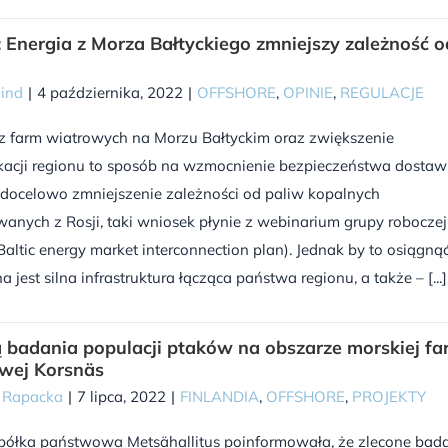
 Energia z Morza Bałtyckiego zmniejszy zależność o
Wind
|
4 października, 2022
|
OFFSHORE
,
OPINIE
,
REGULACJE
 z farm wiatrowych na Morzu Bałtyckim oraz zwiększenie
ikacji regionu to sposób na wzmocnienie bezpieczeństwa dostaw
i docelowo zmniejszenie zależności od paliw kopalnych
anych z Rosji, taki wniosek płynie z webinarium grupy roboczej
altic energy market interconnection plan). Jednak by to osiągnąć
a jest silna infrastruktura łącząca państwa regionu, a także – [...]
 badania populacji ptaków na obszarze morskiej f
wej Korsnäs
a Rapacka
|
7 lipca, 2022
|
FINLANDIA
,
OFFSHORE
,
PROJEKTY
spółka państwowa Metsähallitus poinformowała, że zlecone bad