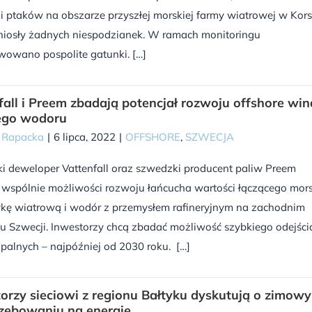
i ptaków na obszarze przyszłej morskiej farmy wiatrowej w Kor
yniosły żadnych niespodzianek. W ramach monitoringu
wowano pospolite gatunki. […]
fall i Preem zbadają potencjał rozwoju offshore win
ego wodoru
a Rapacka
|
6 lipca, 2022
|
OFFSHORE
,
SZWECJA
i deweloper Vattenfall oraz szwedzki producent paliw Preem
 wspólnie możliwości rozwoju łańcucha wartości łączącego mor
ykę wiatrową i wodór z przemysłem rafineryjnym na zachodnim
u Szwecji. Inwestorzy chcą zbadać możliwość szybkiego odejści
palnych – najpóźniej od 2030 roku. […]
orzy sieciowi z regionu Bałtyku dyskutują o zimow
zebowaniu na energię