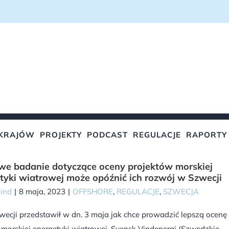
KRAJÓW
PROJEKTY
PODCAST
REGULACJE
RAPORTY
e badanie dotyczące oceny projektów morskiej
tyki wiatrowej może opóźnić ich rozwój w Szwecji
Wind
|
8 maja, 2023
|
OFFSHORE
,
REGULACJE
,
SZWECJA
ecji przedstawił w dn. 3 maja jak chce prowadzić lepszą ocenę
morskiej energetyki wiatrowej. Svensk Vindenergi (Szwedzkie