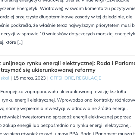
yszenie Energetyki Wiatrowej) w swoim komentarzu pozytywni
ardziej przejrzyste długoterminowe zasady w tej dziedzinie, ale
śnie podkreśla, że właśnie teraz najwyższym priorytetem musi b
 decyzji w sprawie 10 wniosków dotyczących morskiej energetyk
, które [...]
t unijnego rynku energii elektrycznej: Rada i Parlam
trzymać się ukierunkowanej reformy
skal
|
15 marca, 2023
|
OFFSHORE
,
REGULACJE
 Europejska zaproponowała ukierunkowaną rewizję kształtu
 rynku energii elektrycznej. Wprowadza ona kontrakty różnicow
ą normę wspierania inwestycji w odnawialne źródła energii.
również inwestorom na sprzedaż energii elektrycznej poprzez
zakup energii lub bezpośrednio na rynku energii elektrycznej.
e wspiera również rozwój umów PPA. Rada i Parlament muszą t