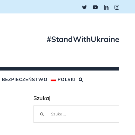
Twitter
YouTube
LinkedIn
Instagr
#StandWithUkraine
BEZPIECZEŃSTWO
POLSKI
Szukaj
Szukaj