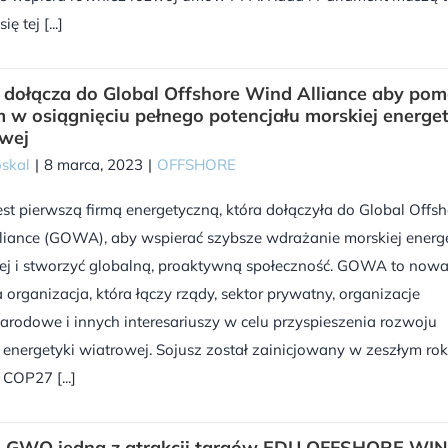
ę tej [...]
 dołącza do Global Offshore Wind Alliance aby po
 w osiągnięciu pełnego potencjału morskiej energet
wej
skal
|
8 marca, 2023
|
OFFSHORE
est pierwszą firmą energetyczną, która dołączyła do Global Offsh
liance (GOWA), aby wspierać szybsze wdrażanie morskiej energ
ej i stworzyć globalną, proaktywną społeczność. GOWA to now
 organizacja, która łączy rządy, sektor prywatny, organizacje
rodowe i innych interesariuszy w celu przyspieszenia rozwoju
 energetyki wiatrowej. Sojusz został zainicjowany w zeszłym ro
COP27 [...]
 GWO jedną z atrakcji targów EDU OFFSHORE WI