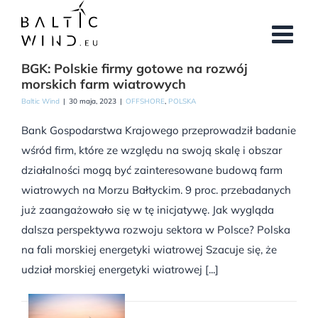
Przejdź
do
zawartości
BGK: Polskie firmy gotowe na rozwój
morskich farm wiatrowych
Baltic Wind
|
30 maja, 2023
|
OFFSHORE
,
POLSKA
Bank Gospodarstwa Krajowego przeprowadził badanie
wśród firm, które ze względu na swoją skalę i obszar
działalności mogą być zainteresowane budową farm
wiatrowych na Morzu Bałtyckim. 9 proc. przebadanych
już zaangażowało się w tę inicjatywę. Jak wygląda
dalsza perspektywa rozwoju sektora w Polsce? Polska
na fali morskiej energetyki wiatrowej Szacuje się, że
udział morskiej energetyki wiatrowej [...]