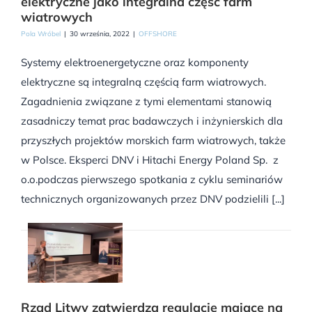
elektryczne jako integralna część farm
wiatrowych
Pola Wróbel
|
30 września, 2022
|
OFFSHORE
Systemy elektroenergetyczne oraz komponenty
elektryczne są integralną częścią farm wiatrowych.
Zagadnienia związane z tymi elementami stanowią
zasadniczy temat prac badawczych i inżynierskich dla
przyszłych projektów morskich farm wiatrowych, także
w Polsce. Eksperci DNV i Hitachi Energy Poland Sp. z
o.o.podczas pierwszego spotkania z cyklu seminariów
technicznych organizowanych przez DNV podzielili [...]
Rząd Litwy zatwierdza regulacje mające na