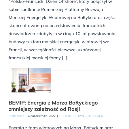
“Polsko-Francuski Dzień Offshore”, który połączył w
sobie spotkanie Pomorskiej Platformy Rozwoju
Morskiej Energetyki Wiatrowej na Bałtyku oraz część
skoncentrowaną na przedstawieniu francuskich
doświadczeń zdobytych w ciągu 10 lat powstawania
budowy sektora morskiej energetyki wiatrowej we
Francji, w szczególności pierwszej ukończonej
francuskiej morskiej farmy [...]
BEMIP: Energia z Morza Bałtyckiego
zmniejszy zależność od Rosji
Baltic Wind
|
4 października, 2022
|
OFFSHORE
,
OPINIE
,
REGULACJE
Energia z farm wiatrowych na Morzu Bałtyckim oraz