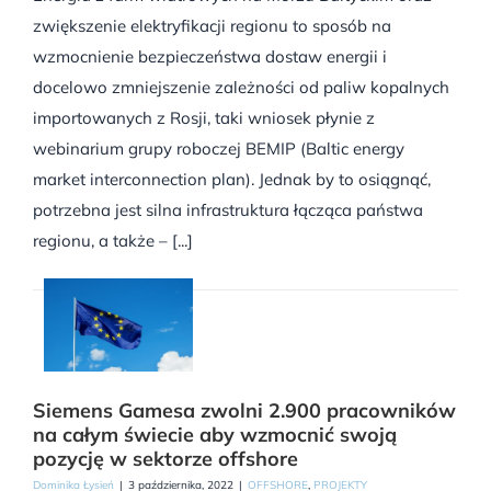
zwiększenie elektryfikacji regionu to sposób na
wzmocnienie bezpieczeństwa dostaw energii i
docelowo zmniejszenie zależności od paliw kopalnych
importowanych z Rosji, taki wniosek płynie z
webinarium grupy roboczej BEMIP (Baltic energy
market interconnection plan). Jednak by to osiągnąć,
potrzebna jest silna infrastruktura łącząca państwa
regionu, a także – [...]
Siemens Gamesa zwolni 2.900 pracowników
na całym świecie aby wzmocnić swoją
pozycję w sektorze offshore
Dominika Łysień
|
3 października, 2022
|
OFFSHORE
,
PROJEKTY