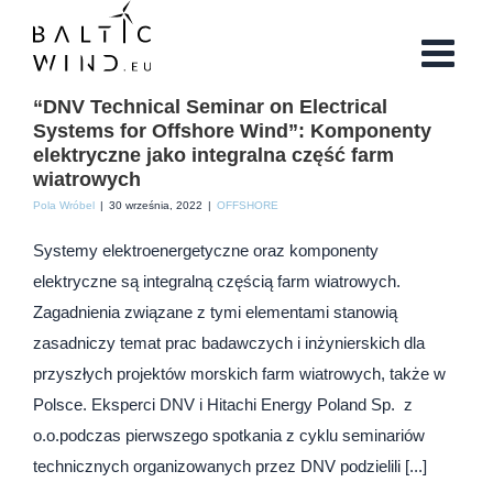
Przejdź
do
zawartości
“DNV Technical Seminar on Electrical
Systems for Offshore Wind”: Komponenty
elektryczne jako integralna część farm
wiatrowych
Pola Wróbel
|
30 września, 2022
|
OFFSHORE
Systemy elektroenergetyczne oraz komponenty
elektryczne są integralną częścią farm wiatrowych.
Zagadnienia związane z tymi elementami stanowią
zasadniczy temat prac badawczych i inżynierskich dla
przyszłych projektów morskich farm wiatrowych, także w
Polsce. Eksperci DNV i Hitachi Energy Poland Sp. z
o.o.podczas pierwszego spotkania z cyklu seminariów
technicznych organizowanych przez DNV podzielili [...]