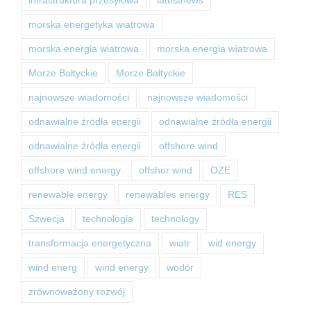
infrastruktura przesyłowa
latestnews
morska energetyka wiatrowa
morska energia wiatrowa
morska energia wiatrowa
Morze Bałtyckie
Morze Bałtyckie
najnowsze wiadomości
najnowsze wiadomości
odnawialne źródła energii
odnawialne źródła energii
odnawialne źródła energii
offshore wind
offshore wind energy
offshor wind
OZE
renewable energy
renewables energy
RES
Szwecja
technologia
technology
transformacja energetyczna
wiatr
wid energy
wind energ
wind energy
wodór
zrównoważony rozwój