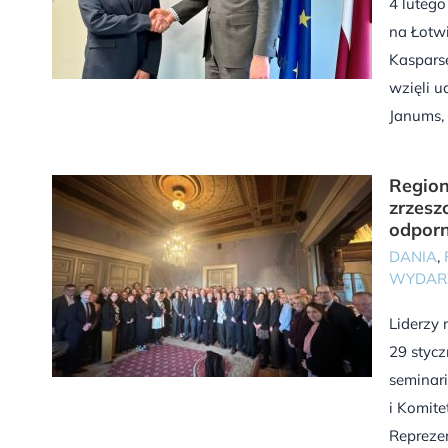
4 lutego
na Łotwi
Kasparse
wzięli u
Janums, d
Region
zrzesz
odporn
DANIA
,
WYDAR
Liderzy 
29 styc
seminar
i Komit
Repreze