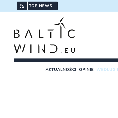
Przejdź
TOP NEWS
do
zawartości
AKTUALNOŚCI
OPINIE
WEDŁUG 