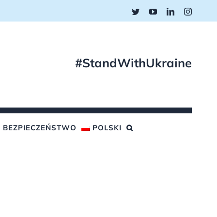
Twitter
YouTube
LinkedIn
Instagr
#StandWithUkraine
BEZPIECZEŃSTWO
POLSKI