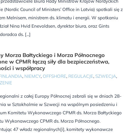
 przedstawiciele Biura Rady Ministrów Krajów Nordyckich
e (Nordic Council of Ministers’ Office in Latvia) spotkali się z
m Melnisem, ministrem ds. klimatu i energii. W spotkaniu
dział Nina Hvid Enevoldsen, dyrektor biura, oraz Gints
oradca ds. [...]
y Morza Bałtyckiego i Morza Północnego
one w CPMR łączą siły dla bezpieczeństwa,
ości i współpracy
FINLANDIA
,
NIEMCY
,
OFFSHORE
,
REGULACJE
,
SZWECJA
,
ZENIE
regionalni z całej Europy Północnej zebrali się w dniach 28-
znia w Sztokholmie w Szwecji na wspólnym posiedzeniu i
ium Komitetu Wykonawczego CPMR ds. Morza Bałtyckiego
etu Wykonawczego CPMR ds. Morza Północnego.
ntując 47 władz regionalnych[i], komitety wykonawcze