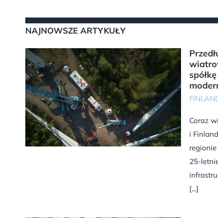
NAJNOWSZE ARTYKUŁY
Przedł
wiatro
spółkę
modern
FINLAN
Coraz w
i Finlan
regioni
25-letni
infrastr
[...]