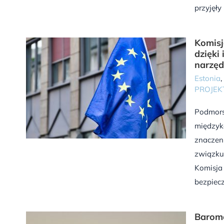
przyjęły [
Komisj
dzięki
narzę
Estonia
,
PROJEK
Podmors
międzyk
znaczeni
związku 
Komisja 
bezpiec
Barome