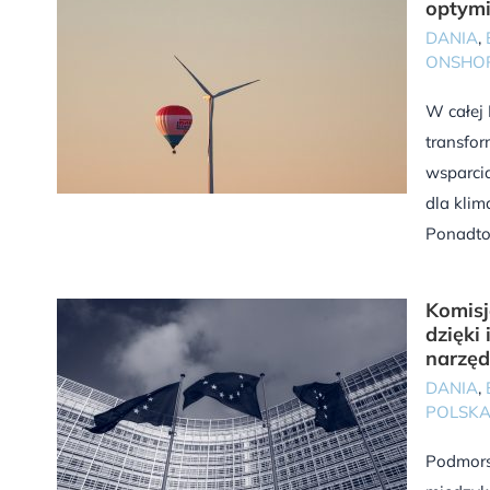
optymi
DANIA
,
ONSHO
W całej 
transfor
wsparcia
dla klim
Ponadto 
Komisj
dzięki
narzę
DANIA
,
POLSK
Podmors