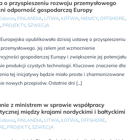
 o przyspieszeniu rozwoju przemysłowego
ni odporność gospodarczą Europy
Estonia
,
FINLANDIA
,
LITWA
,
ŁOTWA
,
NIEMCY
,
OFFSHORE
,
A
,
PROJEKTY
,
SZWECJA
Europejska opublikowała dzisiaj ustawę o przyspieszeniu
 przemysłowego. Jej celem jest wzmocnienie
cyjności gospodarczej Europy i zwiększenie jej potencjału
ie produkcji czystych technologii. Kluczowe znaczenie dla
ia tej inicjatywy będzie miało proste i zharmonizowane
e nowych przepisów. Ostatnie dni [...]
nie z ministrem w sprawie współpracy
tycznej między krajami nordyckimi i bałtyckimi
Estonia
,
FINLANDIA
,
LITWA
,
ŁOTWA
,
OFFSHORE
,
RE
,
PROJEKTY
,
SZWECJA