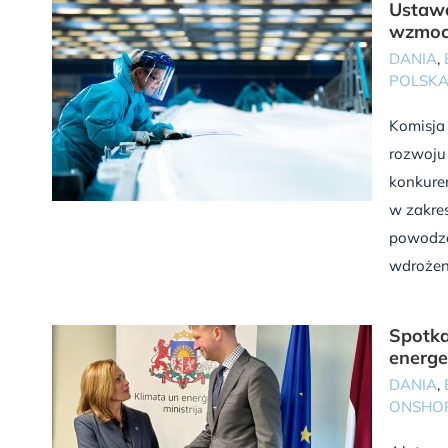
Ustawa
wzmoc
DANIA
,
POLSK
Komisja 
rozwoju
konkuren
w zakres
powodzen
wdrożeni
Spotka
energe
DANIA
,
ONSHO