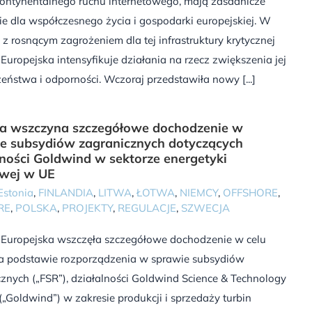
ontynentalnego ruchu internetowego, mają zasadnicze
e dla współczesnego życia i gospodarki europejskiej. W
z rosnącym zagrożeniem dla tej infrastruktury krytycznej
Europejska intensyfikuje działania na rzecz zwiększenia jej
eństwa i odporności. Wczoraj przedstawiła nowy [...]
a wszczyna szczegółowe dochodzenie w
e subsydiów zagranicznych dotyczących
lności Goldwind w sektorze energetyki
owej w UE
Estonia
,
FINLANDIA
,
LITWA
,
ŁOTWA
,
NIEMCY
,
OFFSHORE
,
RE
,
POLSKA
,
PROJEKTY
,
REGULACJE
,
SZWECJA
 Europejska wszczęła szczegółowe dochodzenie w celu
na podstawie rozporządzenia w sprawie subsydiów
znych („FSR”), działalności Goldwind Science & Technology
. („Goldwind”) w zakresie produkcji i sprzedaży turbin