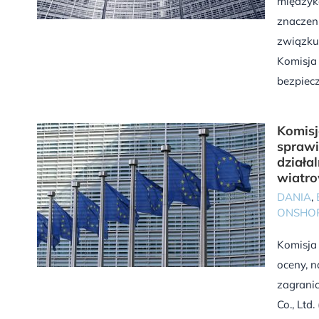
międzyk
znaczeni
związku 
Komisja 
bezpiecz
Komisj
sprawi
działa
wiatr
DANIA
,
ONSHO
Komisja
oceny, 
zagranic
Co., Ltd