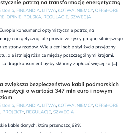
stycznie patrzą na transformację energetyczną
Estonia
,
FINLANDIA
,
LITWA
,
ŁOTWA
,
NIEMCY
,
OFFSHORE
,
RE
,
OPINIE
,
POLSKA
,
REGULACJE
,
SZWECJA
Europie konsumenci optymistycznie patrzą na
mację energetyczną, ale prawie wszyscy pragną silniejszego
 ze strony rządów. Wielu ceni sobie styl życia przyjazny
atu, ale istnieją różnice między poszczególnymi krajami.
co drugi konsument byłby skłonny zapłacić więcej za [...]
a zwiększa bezpieczeństwo kabli podmorskich
 inwestycji o wartości 347 mln euro i nowym
dziom
Estonia
,
FINLANDIA
,
LITWA
,
ŁOTWA
,
NIEMCY
,
OFFSHORE
,
A
,
PROJEKTY
,
REGULACJE
,
SZWECJA
kie kable danych, które przenoszą 99%