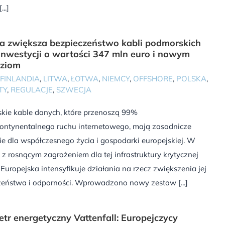
...]
a zwiększa bezpieczeństwo kabli podmorskich
 inwestycji o wartości 347 mln euro i nowym
dziom
FINLANDIA
,
LITWA
,
ŁOTWA
,
NIEMCY
,
OFFSHORE
,
POLSKA
,
TY
,
REGULACJE
,
SZWECJA
kie kable danych, które przenoszą 99%
ontynentalnego ruchu internetowego, mają zasadnicze
e dla współczesnego życia i gospodarki europejskiej. W
z rosnącym zagrożeniem dla tej infrastruktury krytycznej
Europejska intensyfikuje działania na rzecz zwiększenia jej
zeństwa i odporności. Wprowadzono nowy zestaw [...]
tr energetyczny Vattenfall: Europejczycy