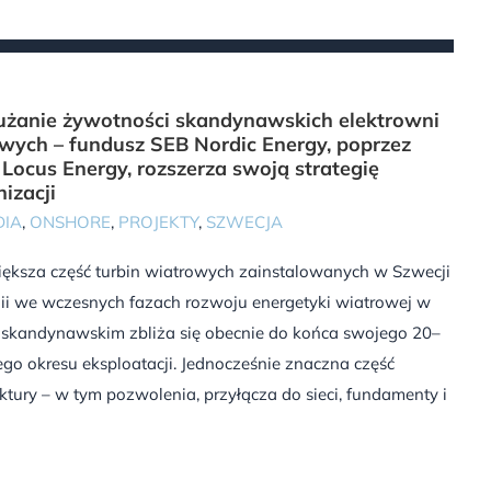
użanie żywotności skandynawskich elektrowni
wych – fundusz SEB Nordic Energy, poprzez
 Locus Energy, rozszerza swoją strategię
izacji
DIA
,
ONSHORE
,
PROJEKTY
,
SZWECJA
iększa część turbin wiatrowych zainstalowanych w Szwecji
dii we wczesnych fazach rozwoju energetyki wiatrowej w
e skandynawskim zbliża się obecnie do końca swojego 20–
ego okresu eksploatacji. Jednocześnie znaczna część
uktury – w tym pozwolenia, przyłącza do sieci, fundamenty i