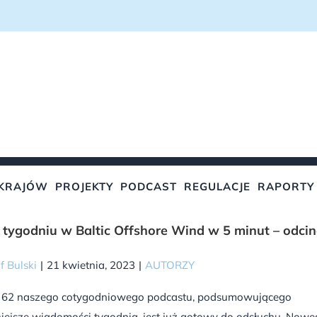
KRAJÓW
PROJEKTY
PODCAST
REGULACJE
RAPORTY
tygodniu w Baltic Offshore Wind w 5 minut – odci
f Bulski
|
21 kwietnia, 2023
|
AUTORZY
 62 naszego cotygodniowego podcastu, podsumowującego
iejsze wiadomości tygodnia, jest już gotowy do odsłuchu. Now