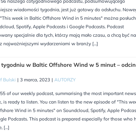
 56 naszego cotygodniowego podcastu, podsumowującego
iejsze wiadomości tygodnia, jest już gotowy do odsłuchu. Now
"This week in Baltic Offshore Wind in 5 minutes" można posłuc
cloud, Spotify, Apple Podcasts i Google Podcasts. Podcast
wany specjalnie dla tych, którzy mają mało czasu, a chcą być na
z najważniejszymi wydarzeniami w branży [...]
tygodniu w Baltic Offshore Wind w 5 minut – odci
f Bulski
|
3 marca, 2023
|
AUTORZY
55 of our weekly podcast, summarising the most important news
, is ready to listen. You can listen to the new episode of "This we
ffshore Wind in 5 minutes" on Soundcloud, Spotify, Apple Podcas
le Podcasts. This podcast is prepared especially for those who 
, [...]