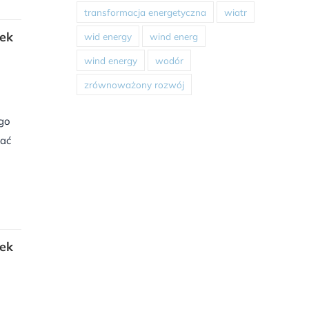
transformacja energetyczna
wiatr
nek
wid energy
wind energ
wind energy
wodór
zrównoważony rozwój
ego
hać
nek