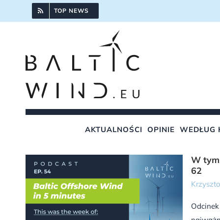
Przejdź
TOP NEWS
do
zawartości
AKTUALNOŚCI
OPINIE
WEDŁUG 
W tym 
62
Krzyszto
Odcinek
najważn