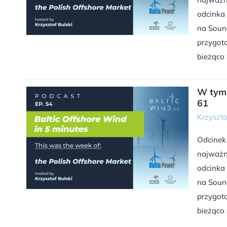
odcinka 
na Sound
przygoto
bieżąco 
W tym 
61
Krzyszto
Odcinek
najważn
odcinka 
na Sound
przygoto
bieżąco 