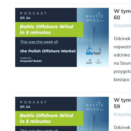
W tym 
60
Krzyszto
Odcinek
najważn
odcinka 
na Sound
przygoto
bieżąco 
W tym 
59
Krzyszto
Odcinek