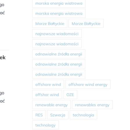
morska energia wiatrowa
ego
hać
morska energia wiatrowa
Morze Bałtyckie
Morze Bałtyckie
najnowsze wiadomości
najnowsze wiadomości
odnawialne źródła energii
nek
odnawialne źródła energii
odnawialne źródła energii
offshore wind
offshore wind energy
ego
offshor wind
OZE
hać
renewable energy
renewables energy
RES
Szwecja
technologia
technology