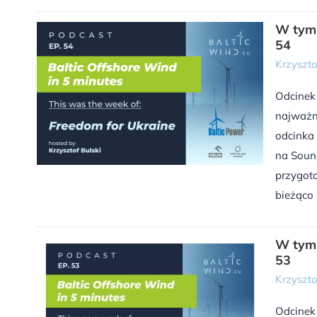
W tym 
54
Krzyszto
Odcinek
najważn
odcinka 
na Sound
przygoto
bieżąco 
W tym 
53
Krzyszto
Odcinek