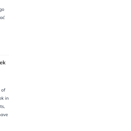
ego
hać
nek
 of
ek in
ts,
have