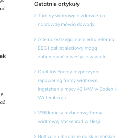
Ostatnie artykuły
hać
Turbiny wiatrowe a zdrowie: co
naprawdę mówią dowody
Alterric ostrzega: niemiecka reforma
EEG i pakiet sieciowy mogą
nek
zahamować inwestycje w wiatr
Qualitas Energy rozpoczyna
repowering farmy wiatrowej
Ingstetten o mocy 42 MW w Badenii-
ego
Wirtembergii
hać
VSB kończy rozbudowę farmy
wiatrowej Vockenrod w Hesji
Baltica 2 i 3: kolejne polskie morskie