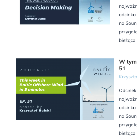
najważn
odcinka 
na Sound
przygoto
bieżąco 
W tym 
51
Krzyszto
Odcinek
najważn
odcinka 
na Sound
przygoto
bieżąco 