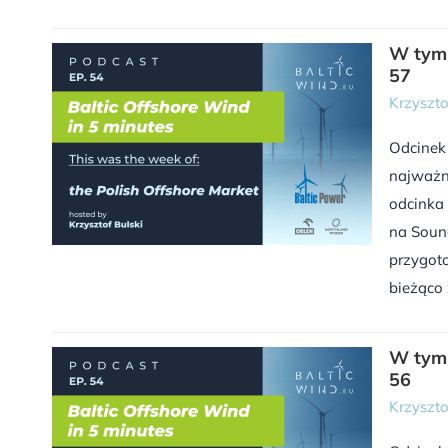
W tym 
57
Krzyszto
Odcinek
najważn
odcinka 
na Sound
przygoto
bieżąco 
W tym 
56
Krzyszto