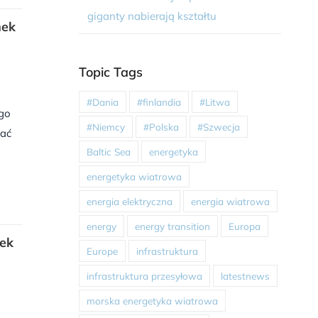
giganty nabierają kształtu
nek
Topic Tags
#Dania
#finlandia
#Litwa
ego
#Niemcy
#Polska
#Szwecja
hać
Baltic Sea
energetyka
energetyka wiatrowa
energia elektryczna
energia wiatrowa
energy
energy transition
Europa
nek
Europe
infrastruktura
infrastruktura przesyłowa
latestnews
morska energetyka wiatrowa