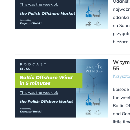
Odcinek
najważn
odcinka 
na Sound
przygoto
bieżąco 
W tym 
55
Krzyszto
Episode 
the week
Baltic O
and Goog
little time