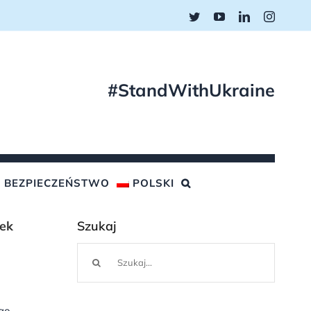
Twitter
YouTube
LinkedIn
Instagr
#StandWithUkraine
BEZPIECZEŃSTWO
POLSKI
nek
Szukaj
Szukaj
ego