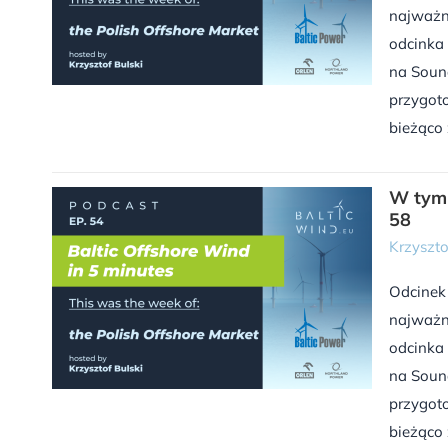
najważn
odcinka 
na Sound
przygoto
bieżąco 
W tym 
58
Krzyszto
Odcinek
najważn
odcinka 
na Sound
przygoto
bieżąco 