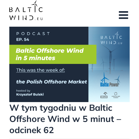
Przejdź
do
zawartości
Pokaż
większy
obrazek
W tym tygodniu w Baltic
Offshore Wind w 5 minut –
odcinek 62