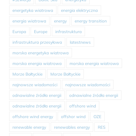
energetyka wiatrowa
energia elektryczna
energia wiatrowa
energy
energy transition
Europa
Europe
infrastruktura
infrastruktura przesyłowa
latestnews
morska energetyka wiatrowa
morska energia wiatrowa
morska energia wiatrowa
Morze Bałtyckie
Morze Bałtyckie
najnowsze wiadomości
najnowsze wiadomości
odnawialne źródła energii
odnawialne źródła energii
odnawialne źródła energii
offshore wind
offshore wind energy
offshor wind
OZE
renewable energy
renewables energy
RES