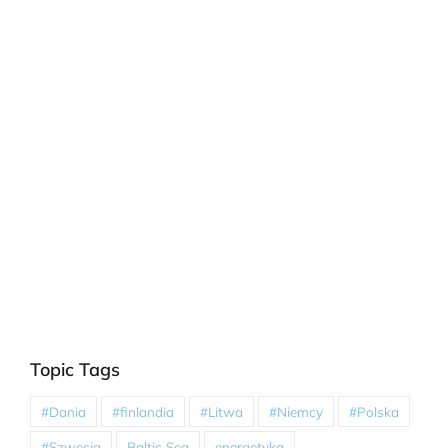
Topic Tags
#Dania
#finlandia
#Litwa
#Niemcy
#Polska
#Szwecja
Baltic Sea
energetyka