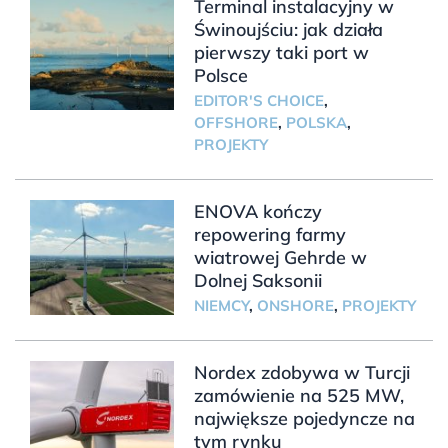
Terminal instalacyjny w
Świnoujściu: jak działa
pierwszy taki port w
Polsce
EDITOR'S CHOICE
,
OFFSHORE
,
POLSKA
,
PROJEKTY
ENOVA kończy
repowering farmy
wiatrowej Gehrde w
Dolnej Saksonii
NIEMCY
,
ONSHORE
,
PROJEKTY
Nordex zdobywa w Turcji
zamówienie na 525 MW,
największe pojedyncze na
tym rynku