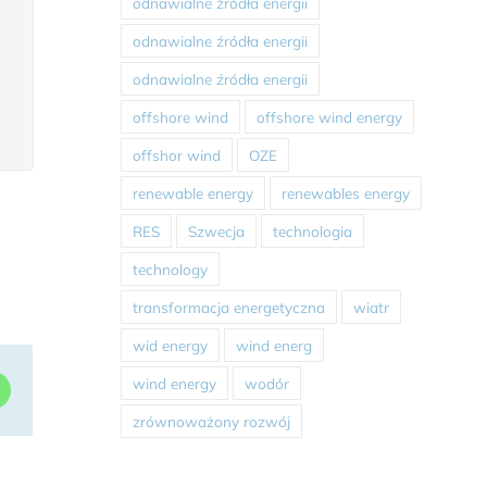
odnawialne źródła energii
odnawialne źródła energii
odnawialne źródła energii
offshore wind
offshore wind energy
offshor wind
OZE
renewable energy
renewables energy
RES
Szwecja
technologia
technology
transformacja energetyczna
wiatr
wid energy
wind energ
wind energy
wodór
dIn
WhatsApp
zrównoważony rozwój