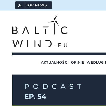
Przejdź
TOP NEWS
do
zawartości
AKTUALNOŚCI
OPINIE
WEDŁUG 
Pokaż
większy
obrazek