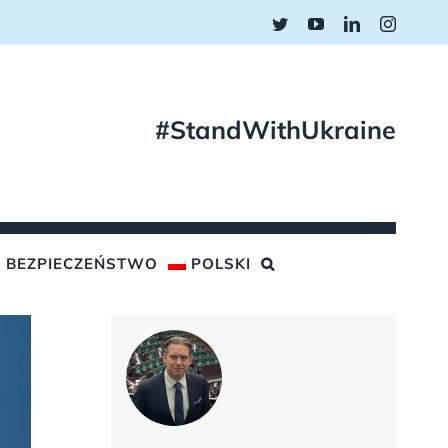
Twitter
YouTube
LinkedIn
Instagr
#StandWithUkraine
BEZPIECZEŃSTWO
POLSKI