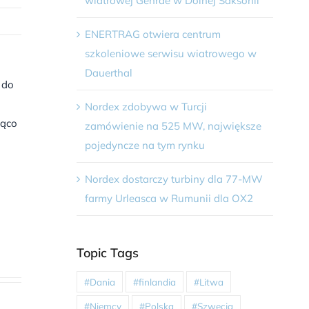
wiatrowej Gehrde w Dolnej Saksonii
ENERTRAG otwiera centrum
szkoleniowe serwisu wiatrowego w
Dauerthal
 do
Nordex zdobywa w Turcji
żąco
zamówienie na 525 MW, największe
i
pojedyncze na tym rynku
Nordex dostarczy turbiny dla 77-MW
farmy Urleasca w Rumunii dla OX2
Topic Tags
#Dania
#finlandia
#Litwa
#Niemcy
#Polska
#Szwecja