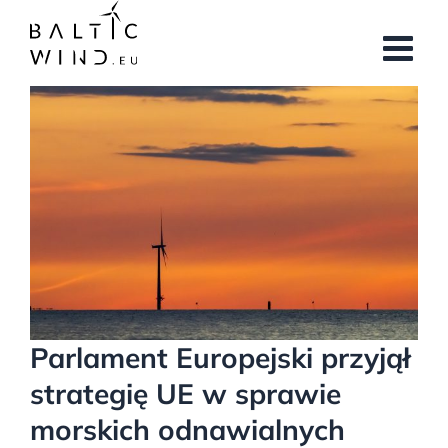
Przejdź
do
zawartości
Pokaż
większy
obrazek
Parlament Europejski przyjął
strategię UE w sprawie
morskich odnawialnych