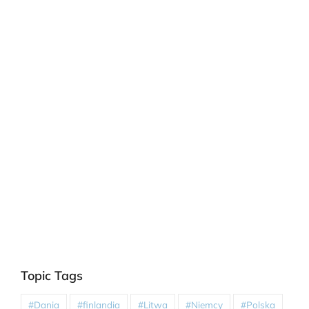
Topic Tags
#Dania
#finlandia
#Litwa
#Niemcy
#Polska