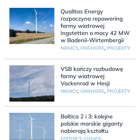
Qualitas Energy
rozpoczyna repowering
farmy wiatrowej
Ingstetten o mocy 42 MW
w Badenii-Wirtembergii
NIEMCY
,
ONSHORE
,
PROJEKTY
VSB kończy rozbudowę
farmy wiatrowej
Vockenrod w Hesji
NIEMCY
,
ONSHORE
,
PROJEKTY
Baltica 2 i 3: kolejne
polskie morskie giganty
nabierają kształtu
EDITOR'S CHOICE
,