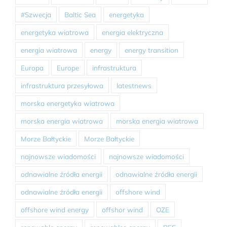
#Szwecja
Baltic Sea
energetyka
energetyka wiatrowa
energia elektryczna
energia wiatrowa
energy
energy transition
Europa
Europe
infrastruktura
infrastruktura przesyłowa
latestnews
morska energetyka wiatrowa
morska energia wiatrowa
morska energia wiatrowa
Morze Bałtyckie
Morze Bałtyckie
najnowsze wiadomości
najnowsze wiadomości
odnawialne źródła energii
odnawialne źródła energii
odnawialne źródła energii
offshore wind
offshore wind energy
offshor wind
OZE