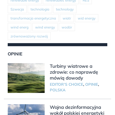
renewable energy
renewables energy
RES
Szwecja
technologia
technology
transformacja energetyczna
wiatr
wid energy
wind energ
wind energy
wodór
zrównoważony rozwój
OPINIE
Turbiny wiatrowe a
zdrowie: co naprawdę
mówią dowody
EDITOR'S CHOICE
,
OPINIE
,
POLSKA
Wojna dezinformacyjna
wokół polskiej energetyki