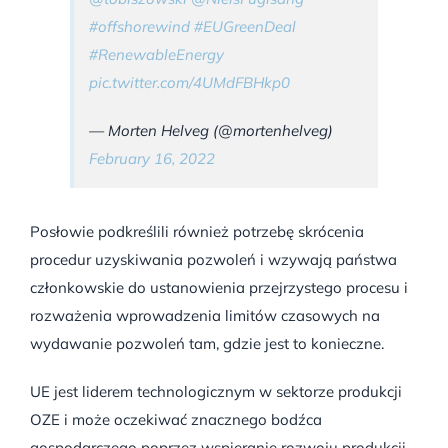
#offshorewind
#EUGreenDeal
#RenewableEnergy
pic.twitter.com/4UMdFBHkp0
— Morten Helveg (@mortenhelveg)
February 16, 2022
Posłowie podkreślili również potrzebę skrócenia
procedur uzyskiwania pozwoleń i wzywają państwa
członkowskie do ustanowienia przejrzystego procesu i
rozważenia wprowadzenia limitów czasowych na
wydawanie pozwoleń tam, gdzie jest to konieczne.
UE jest liderem technologicznym w sektorze produkcji
OZE i może oczekiwać znacznego bodźca
gospodarczego poprzez wspieranie rozwoju produkcji