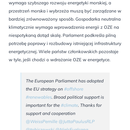
wymaga szybszego rozwoju energetyki morskiej, a
przestrzeń morska i wybrzeża muszą być zarządzane w
bardziej zrównoważony sposób. Gospodarka neutralna
klimatycznie wymaga wprowadzenia energii z OZE na
niespotykaną dotąd skalę. Parlament podkreśla pilną
potrzebę poprawy i rozbudowy istniejącej infrastruktury
energetycznej. Wiele państw członkowskich pozostaje
w tyle, jeśli chodzi o wdrażanie OZE w energetyce.
The European Parliament has adopted
the EU strategy on
#offshore
#renewables
. Broad political support is
important for the
#climate
. Thanks for
support and cooperation
@WeissPernille
@JuttaPaulusRLP
@tobiszowski
@NielsFuglsang