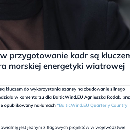
 w przygotowanie kadr są klucze
a morskiej energetyki wiatrowej
 są kluczem do wykorzystania szansy na zbudowanie silnego
iedziała w komentarzu dla BalticWind.EU Agnieszka Rodak, pre
ie opublikowany na łamach
“BalticWind.EU Quarterly Country
nawialnej jest jednym z flagowych projektów w województwie