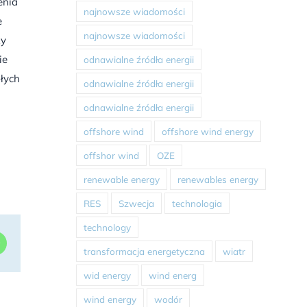
enia
najnowsze wiadomości
e
najnowsze wiadomości
zy
ie
odnawialne źródła energii
łych
odnawialne źródła energii
odnawialne źródła energii
offshore wind
offshore wind energy
offshor wind
OZE
renewable energy
renewables energy
RES
Szwecja
technologia
technology
dIn
WhatsApp
transformacja energetyczna
wiatr
wid energy
wind energ
wind energy
wodór