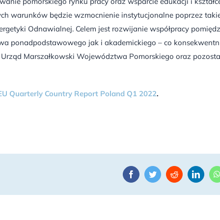
anie pomorskiego rynku pracy oraz wsparcie edukacji i kształc
ch warunków będzie wzmocnienie instytucjonalne poprzez taki
ergetyki Odnawialnej. Celem jest rozwijanie współpracy pomięd
ctwa ponadpodstawowego jak i akademickiego – co konsekwentn
zez Urząd Marszałkowski Województwa Pomorskiego oraz pozosta
EU Quarterly Country Report Poland Q1 2022
.
Facebook
Twitter
Reddit
Linke