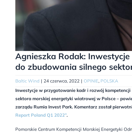
Agnieszka Rodak: Inwestycje
do zbudowania silnego sektor
Baltic Wind
|
24 czerwca, 2022
|
OPINIE
,
POLSKA
Inwestycje w przygotowanie kadr i rozwój kompetencji
sektora morskiej energetyki wiatrowej w Polsce – pow
zarządu Rumia Invest Park.
Komentarz został pierwotn
Report Poland Q1 2022”
.
Pomorskie Centrum Kompetencji Morskiej Energetyki Od