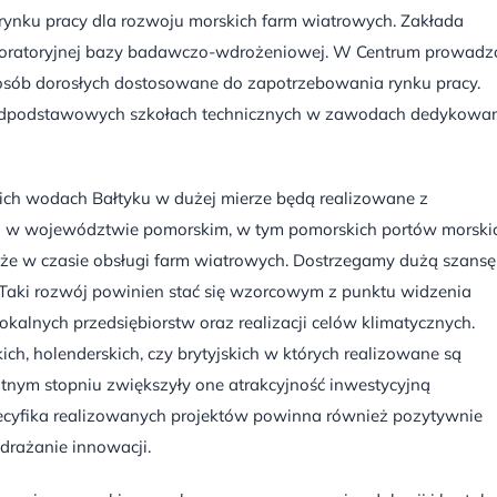
rynku pracy dla rozwoju morskich farm wiatrowych. Zakłada
boratoryjnej bazy badawczo-wdrożeniowej. W Centrum prowadz
e osób dorosłych dostosowane do zapotrzebowania rynku pracy.
onadpodstawowych szkołach technicznych w zawodach dedykowa
kich wodach Bałtyku w dużej mierze będą realizowane z
 w województwie pomorskim, w tym pomorskich portów morskic
także w czasie obsługi farm wiatrowych. Dostrzegamy dużą szansę
 Taki rozwój powinien stać się wzorcowym z punktu widzenia
okalnych przedsiębiorstw oraz realizacji celów klimatycznych.
ch, holenderskich, czy brytyjskich w których realizowane są
tnym stopniu zwiększyły one atrakcyjność inwestycyjną
pecyfika realizowanych projektów powinna również pozytywnie
drażanie innowacji.