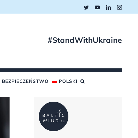
Twitter
YouTube
LinkedIn
Instagr
#StandWithUkraine
BEZPIECZEŃSTWO
POLSKI