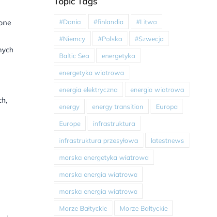
Topic Tags
#Dania
#finlandia
#Litwa
one
#Niemcy
#Polska
#Szwecja
nych
Baltic Sea
energetyka
energetyka wiatrowa
energia elektryczna
energia wiatrowa
h,
energy
energy transition
Europa
Europe
infrastruktura
infrastruktura przesyłowa
latestnews
morska energetyka wiatrowa
morska energia wiatrowa
morska energia wiatrowa
Morze Bałtyckie
Morze Bałtyckie