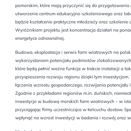
pomorskim, które mają przyczynić się do przygotowania 
utworzenie centrum edukacyjno-szkoleniowego oraz la
będzie kształcenie praktyczne młodzieży oraz szkoleni
Wyróżnikiem projektu jest koncentracja działań na p
energetyce odnawialnej.
Budowa, eksploatacja i serwis farm wiatrowych na pols
wykorzystaniem potencjału podmiotów zlokalizowanych
które będą pełnić ważne funkcje w trakcie instalacji a 
przyspieszenia rozwoju regionu dzięki tym inwestycjom.
łączenia wzrostu gospodarczego, rozwijania potencjału l
Zgodnie z przykładami regionów m.in. duńskich, niemiecki
inwestycje w budowę morskich farm wiatrowych – w isto
przyciągając firmy uczestniczące w łańcuchu dostaw. S
wpłynąć na wzrost inwestycji w badania i rozwój oraz w