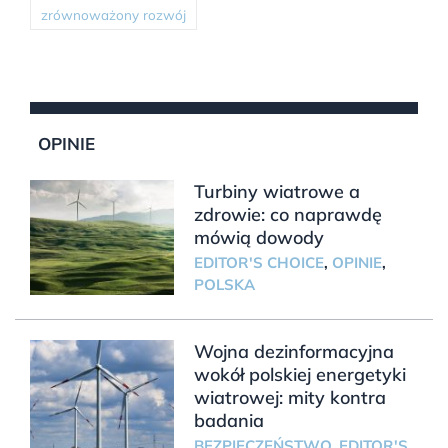
zrównoważony rozwój
OPINIE
Turbiny wiatrowe a
zdrowie: co naprawdę
mówią dowody
EDITOR'S CHOICE
,
OPINIE
,
POLSKA
Wojna dezinformacyjna
wokół polskiej energetyki
wiatrowej: mity kontra
badania
BEZPIECZEŃSTWO
,
EDITOR'S