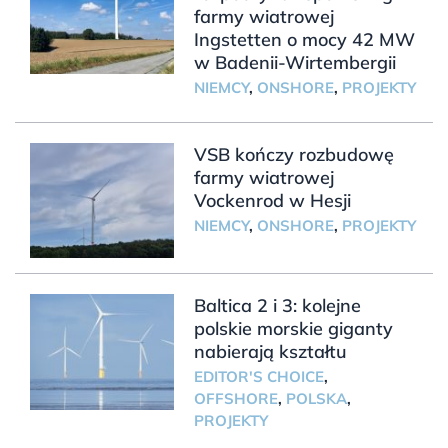
farmy wiatrowej
Ingstetten o mocy 42 MW
w Badenii-Wirtembergii
NIEMCY
,
ONSHORE
,
PROJEKTY
VSB kończy rozbudowę
farmy wiatrowej
Vockenrod w Hesji
NIEMCY
,
ONSHORE
,
PROJEKTY
Baltica 2 i 3: kolejne
polskie morskie giganty
nabierają kształtu
EDITOR'S CHOICE
,
OFFSHORE
,
POLSKA
,
PROJEKTY