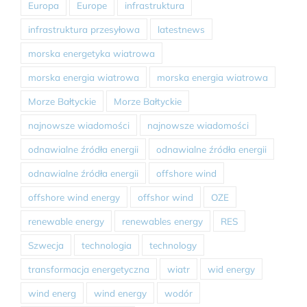
Europa
Europe
infrastruktura
infrastruktura przesyłowa
latestnews
morska energetyka wiatrowa
morska energia wiatrowa
morska energia wiatrowa
Morze Bałtyckie
Morze Bałtyckie
najnowsze wiadomości
najnowsze wiadomości
odnawialne źródła energii
odnawialne źródła energii
odnawialne źródła energii
offshore wind
offshore wind energy
offshor wind
OZE
renewable energy
renewables energy
RES
Szwecja
technologia
technology
transformacja energetyczna
wiatr
wid energy
wind energ
wind energy
wodór