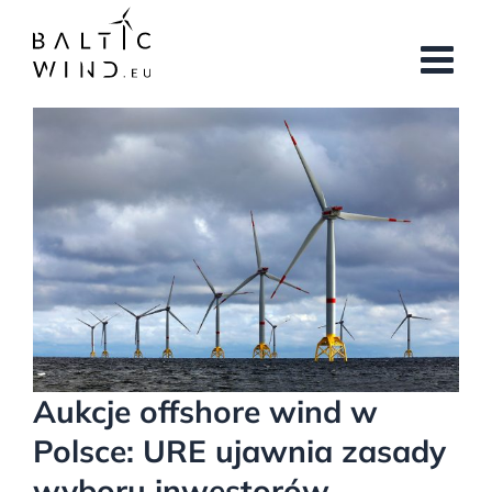
Przejdź
do
zawartości
Pokaż
większy
obrazek
Aukcje offshore wind w
Polsce: URE ujawnia zasady
wyboru inwestorów