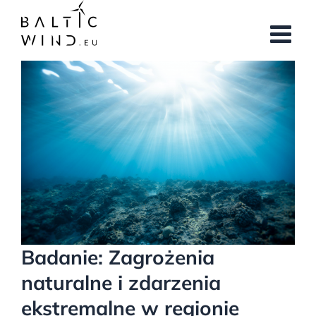
Przejdź
do
zawartości
Pokaż
większy
obrazek
Badanie: Zagrożenia
naturalne i zdarzenia
ekstremalne w regionie