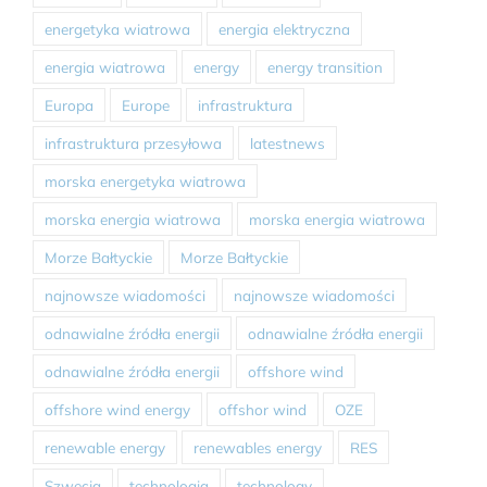
energetyka wiatrowa
energia elektryczna
energia wiatrowa
energy
energy transition
Europa
Europe
infrastruktura
infrastruktura przesyłowa
latestnews
morska energetyka wiatrowa
morska energia wiatrowa
morska energia wiatrowa
Morze Bałtyckie
Morze Bałtyckie
najnowsze wiadomości
najnowsze wiadomości
odnawialne źródła energii
odnawialne źródła energii
odnawialne źródła energii
offshore wind
offshore wind energy
offshor wind
OZE
renewable energy
renewables energy
RES
Szwecja
technologia
technology