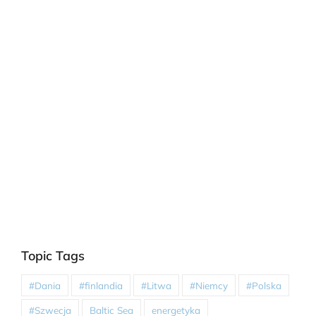
Topic Tags
#Dania
#finlandia
#Litwa
#Niemcy
#Polska
#Szwecja
Baltic Sea
energetyka