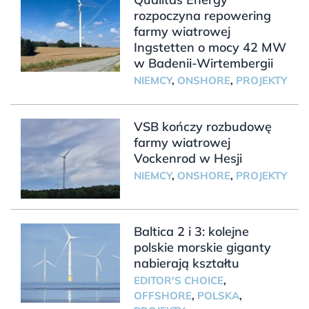
rozpoczyna repowering
farmy wiatrowej
Ingstetten o mocy 42 MW
w Badenii-Wirtembergii
NIEMCY
,
ONSHORE
,
PROJEKTY
VSB kończy rozbudowę
farmy wiatrowej
Vockenrod w Hesji
NIEMCY
,
ONSHORE
,
PROJEKTY
Baltica 2 i 3: kolejne
polskie morskie giganty
nabierają kształtu
EDITOR'S CHOICE
,
OFFSHORE
,
POLSKA
,