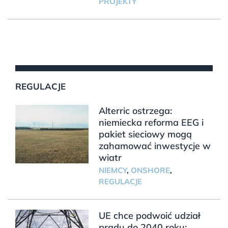
PROJEKTY
REGULACJE
Alterric ostrzega:
niemiecka reforma EEG i
pakiet sieciowy mogą
zahamować inwestycje w
wiatr
NIEMCY
,
ONSHORE
,
REGULACJE
UE chce podwoić udział
prądu do 2040 roku;