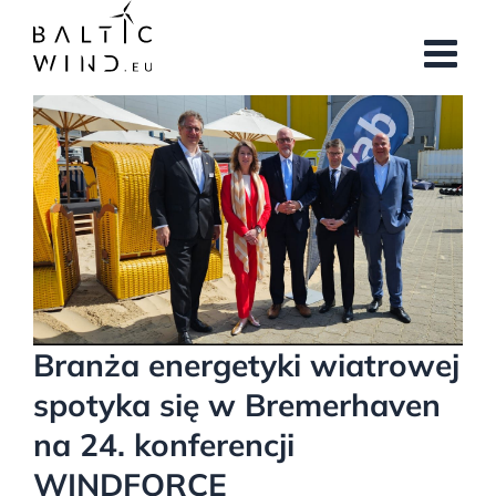
Przejdź
do
zawartości
Pokaż
większy
obrazek
Branża energetyki wiatrowej
spotyka się w Bremerhaven
na 24. konferencji
WINDFORCE