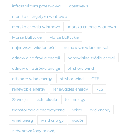
infrastruktura przesyłowa
latestnews
morska energetyka wiatrowa
morska energia wiatrowa
morska energia wiatrowa
Morze Bałtyckie
Morze Bałtyckie
najnowsze wiadomości
najnowsze wiadomości
odnawialne źródła energii
odnawialne źródła energii
odnawialne źródła energii
offshore wind
offshore wind energy
offshor wind
OZE
renewable energy
renewables energy
RES
Szwecja
technologia
technology
transformacja energetyczna
wiatr
wid energy
wind energ
wind energy
wodór
zrównoważony rozwój