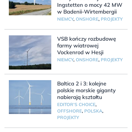
Ingstetten o mocy 42 MW
w Badenii-Wirtembergii
NIEMCY
,
ONSHORE
,
PROJEKTY
VSB kończy rozbudowę
farmy wiatrowej
Vockenrod w Hesji
NIEMCY
,
ONSHORE
,
PROJEKTY
Baltica 2 i 3: kolejne
polskie morskie giganty
nabierają kształtu
EDITOR'S CHOICE
,
OFFSHORE
,
POLSKA
,
PROJEKTY