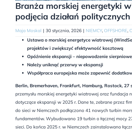
Branża morskiej energetyki w
podjęcia działań politycznych
Maja Moskal
|
30 stycznia, 2026
|
NIEMCY
,
OFFSHORE
,
O
Ustawa o morskiej energetyce wiatrowej (WindSe
projektów i zwiększyć efektywność kosztową
Opóźnienie ekspansji – niepowodzenie sierpniow
Należy uniknąć przerwy w ekspansji
Współpraca europejska może zapewnić dodatkow
Berlin, Bremerhaven, Frankfurt, Hamburg, Rostock, 27 
przemysłu morskiej energetyki wiatrowej oraz fundacj
dotyczące ekspansji w 2025 r. Dane te, zebrane przez f
do sieci w Niemczech podłączono 41 nowych turbin mor
fundamentów. Wybudowano 19 turbin o łącznej mocy 278 
sieci. Do końca 2025 r. w Niemczech zainstalowano łąc