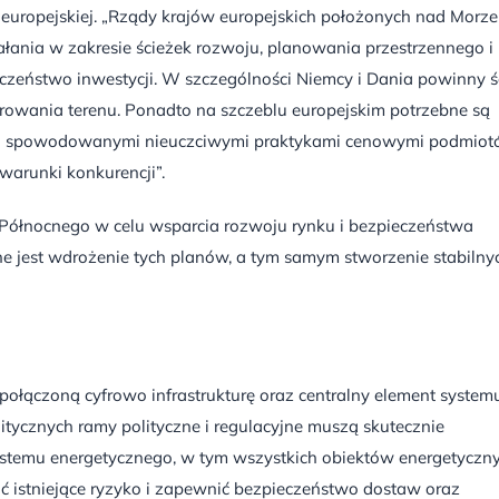
 europejskiej. „Rządy krajów europejskich położonych nad Morz
łania w zakresie ścieżek rozwoju, planowania przestrzennego i
eczeństwo inwestycji. W szczególności Niemcy i Dania powinny ś
owania terenu. Ponadto na szczeblu europejskim potrzebne są
nku spowodowanymi nieuczciwymi praktykami cenowymi podmio
arunki konkurencji”.
ółnocnego w celu wsparcia rozwoju rynku i bezpieczeństwa
ne jest wdrożenie tych planów, a tym samym stworzenie stabilnyc
połączoną cyfrowo infrastrukturę oraz centralny element system
tycznych ramy polityczne i regulacyjne muszą skutecznie
stemu energetycznego, w tym wszystkich obiektów energetyczn
ć istniejące ryzyko i zapewnić bezpieczeństwo dostaw oraz