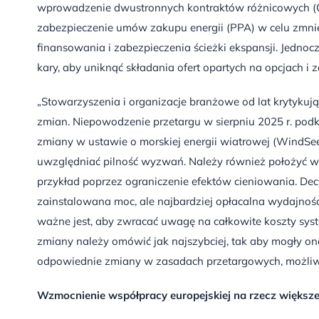
wprowadzenie dwustronnych kontraktów różnicowych (Cf
zabezpieczenie umów zakupu energii (PPA) w celu zmni
finansowania i zabezpieczenia ścieżki ekspansji. Jednoc
kary, aby uniknąć składania ofert opartych na opcjach i
„Stowarzyszenia i organizacje branżowe od lat krytyku
zmian. Niepowodzenie przetargu w sierpniu 2025 r. podkre
zmiany w ustawie o morskiej energii wiatrowej (WindSee
uwzględniać pilność wyzwań. Należy również położyć w
przykład poprzez ograniczenie efektów cieniowania. De
zainstalowana moc, ale najbardziej opłacalna wydajnoś
ważne jest, aby zwracać uwagę na całkowite koszty syste
zmiany należy omówić jak najszybciej, tak aby mogły on
odpowiednie zmiany w zasadach przetargowych, możliwe 
Wzmocnienie współpracy europejskiej na rzecz większe