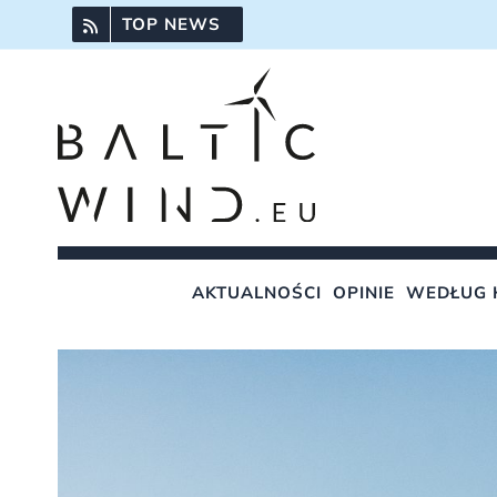
Przejdź
TOP NEWS
do
zawartości
AKTUALNOŚCI
OPINIE
WEDŁUG 
Pokaż
większy
obrazek