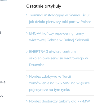
ę
Ostatnie artykuły
Terminal instalacyjny w Świnoujściu:
jak działa pierwszy taki port w Polsce
ę
ENOVA kończy repowering farmy
wiatrowej Gehrde w Dolnej Saksonii
ENERTRAG otwiera centrum
szkoleniowe serwisu wiatrowego w
Dauerthal
Nordex zdobywa w Turcji
esie
zamówienie na 525 MW, największe
pojedyncze na tym rynku
 do
Nordex dostarczy turbiny dla 77-MW