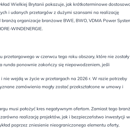
zykład Wielkiej Brytanii pokazuje, jak krótkoterminowe dostosow
h i udanych przetargów z dużymi szansami na realizację
ed branżą organizacje branżowe BWE, BWO, VDMA Power Syste
FSHORE-WINDENERGIE.
 przetargowego w czerwcu tego roku obszary, które nie zostały
 ta runda ponownie zakończy się niepowodzeniem, jeśli
i nie wejdą w życie w przetargach na 2026 r. W razie potrzeby
zyznane zamówienia mogły zostać przekształcone w umowy i
etargu musi położyć kres negatywnym ofertom. Zamiast tego bran
zarówno realizację projektów, jak i bezpieczeństwo inwestycji w
ład poprzez zniesienie nieograniczonego elementu oferty,