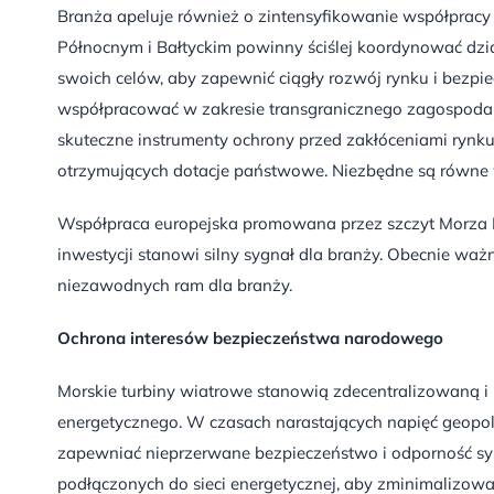
Branża apeluje również o zintensyfikowanie współpracy
Północnym i Bałtyckim powinny ściślej koordynować dzia
swoich celów, aby zapewnić ciągły rozwój rynku i bezpi
współpracować w zakresie transgranicznego zagospodar
skuteczne instrumenty ochrony przed zakłóceniami ry
otrzymujących dotacje państwowe. Niezbędne są równe w
Współpraca europejska promowana przez szczyt Morza P
inwestycji stanowi silny sygnał dla branży. Obecnie waż
niezawodnych ram dla branży.
Ochrona interesów bezpieczeństwa narodowego
Morskie turbiny wiatrowe stanowią zdecentralizowaną i 
energetycznego. W czasach narastających napięć geopoli
zapewniać nieprzerwane bezpieczeństwo i odporność sy
podłączonych do sieci energetycznej, aby zminimalizowa