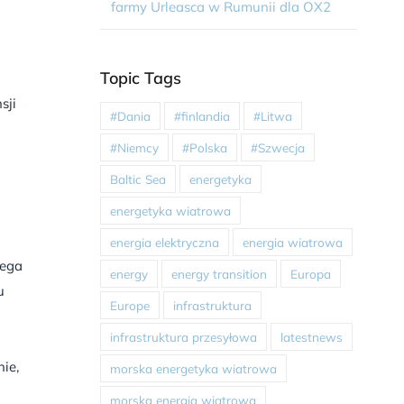
farmy Urleasca w Rumunii dla OX2
Topic Tags
sji
#Dania
#finlandia
#Litwa
#Niemcy
#Polska
#Szwecja
Baltic Sea
energetyka
energetyka wiatrowa
energia elektryczna
energia wiatrowa
zega
energy
energy transition
Europa
u
Europe
infrastruktura
infrastruktura przesyłowa
latestnews
ie,
morska energetyka wiatrowa
morska energia wiatrowa