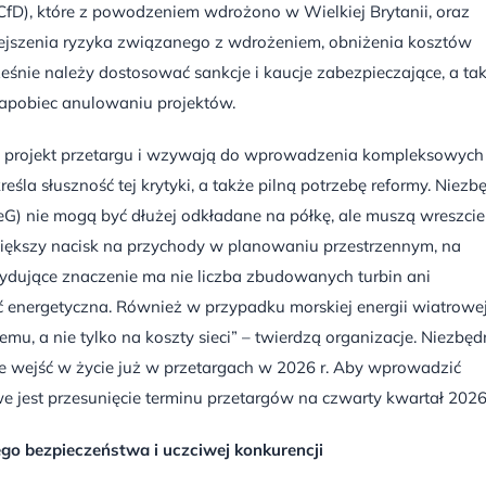
D), które z powodzeniem wdrożono w Wielkiej Brytanii, oraz
ejszenia ryzyka związanego z wdrożeniem, obniżenia kosztów
ześnie należy dostosować sankcje i kaucje zabezpieczające, a ta
 zapobiec anulowaniu projektów.
ją projekt przetargu i wzywają do wprowadzenia kompleksowych
śla słuszność tej krytyki, a także pilną potrzebę reformy. Niezb
G) nie mogą być dłużej odkładane na półkę, ale muszą wreszcie
iększy nacisk na przychody w planowaniu przestrzennym, na
cydujące znaczenie ma nie liczba zbudowanych turbin ani
ć energetyczna. Również w przypadku morskiej energii wiatrowe
mu, a nie tylko na koszty sieci” – twierdzą organizacje. Niezbęd
e wejść w życie już w przetargach w 2026 r. Aby wprowadzić
jest przesunięcie terminu przetargów na czwarty kwartał 2026 
go bezpieczeństwa i uczciwej konkurencji