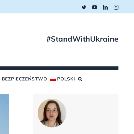
Twitter
YouTube
LinkedIn
Instagr
#StandWithUkraine
BEZPIECZEŃSTWO
POLSKI