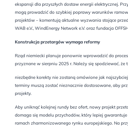
ekspansji dla przyszłych dostaw energii elektrycznej. Pr
mogą prowadzić do szybkiej poprawy warunków ramowyc
projektów – komentują aktualne wyzwania stojące prz
WAB e.V., WindEnergy Network e.V. oraz fundacja OF
Konstrukcja przetargów wymaga reformy
Rząd niemiecki planuje ponownie wprowadzić do procesu
przyznane w sierpniu 2025 r. Należy się spodziewać, że
niezbędne korekty nie zostaną omówione jak najszybciej 
terminy muszą zostać nieznacznie dostosowane, aby pr
projekty.
Aby uniknąć kolejnej rundy bez ofert, nowy projekt prz
domaga się modelu przychodów, który lepiej gwarantuje 
ramach zharmonizowanego rynku europejskiego. Na przyk