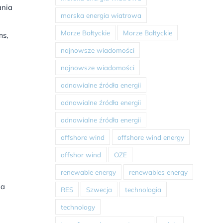
ania
morska energia wiatrowa
Morze Bałtyckie
Morze Bałtyckie
ms,
najnowsze wiadomości
najnowsze wiadomości
odnawialne źródła energii
odnawialne źródła energii
odnawialne źródła energii
offshore wind
offshore wind energy
offshor wind
OZE
renewable energy
renewables energy
ża
RES
Szwecja
technologia
technology