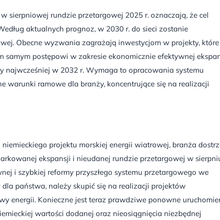
 w sierpniowej rundzie przetargowej 2025 r. oznaczają, że cel
Według aktualnych prognoz, w 2030 r. do sieci zostanie
wej. Obecne wyzwania zagrażają inwestycjom w projekty, które
tym samym postępowi w zakresie ekonomicznie efektywnej ekspan
ięty najwcześniej w 2032 r. Wymaga to opracowania systemu
e warunki ramowe dla branży, koncentrujące się na realizacji
 niemieckiego projektu morskiej energii wiatrowej, branża dostr
iarkowanej ekspansji i nieudanej rundzie przetargowej w sierpni
nej i szybkiej reformy przyszłego systemu przetargowego we
la państwa, należy skupić się na realizacji projektów
y energii. Konieczne jest teraz prawdziwe ponowne uruchomien
 niemieckiej wartości dodanej oraz nieosiągnięcia niezbędnej