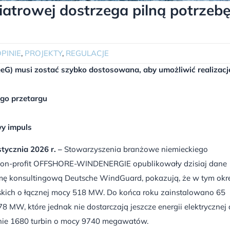
iatrowej dostrzega pilną potrzeb
PINIE
,
PROJEKTY
,
REGULACJE
eG) musi zostać szybko dostosowana, aby umożliwić realizacj
ego przetargu
y impuls
stycznia 2026 r. –
Stowarzyszenia branżowe niemieckiego
a non-profit OFFSHORE-WINDENERGIE opublikowały dzisiaj dane
irmę konsultingową Deutsche WindGuard, pokazują, że w tym okr
skich o łącznej mocy 518 MW. Do końca roku zainstalowano 65
MW, które jednak nie dostarczają jeszcze energii elektrycznej
znie 1680 turbin o mocy 9740 megawatów.