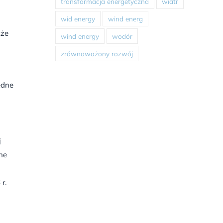
transformacja energetyczna
wiatr
wid energy
wind energ
kże
wind energy
wodór
zrównoważony rozwój
ędne
j
ne
r.