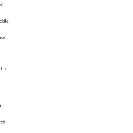
em
ciśle
tów
h i
u
ych