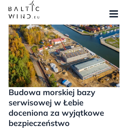
Przejdź
do
zawartości
Pokaż
większy
obrazek
Budowa morskiej bazy
serwisowej w Łebie
doceniona za wyjątkowe
bezpieczeństwo