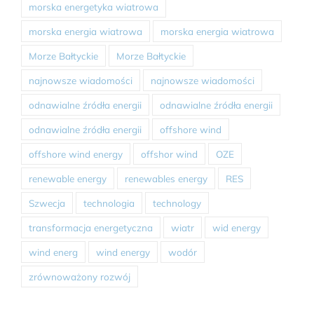
morska energetyka wiatrowa
morska energia wiatrowa
morska energia wiatrowa
Morze Bałtyckie
Morze Bałtyckie
najnowsze wiadomości
najnowsze wiadomości
odnawialne źródła energii
odnawialne źródła energii
odnawialne źródła energii
offshore wind
offshore wind energy
offshor wind
OZE
renewable energy
renewables energy
RES
Szwecja
technologia
technology
transformacja energetyczna
wiatr
wid energy
wind energ
wind energy
wodór
zrównoważony rozwój