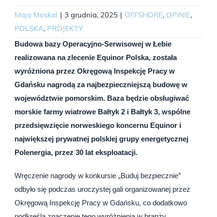
Maja Moskal
|
3 grudnia, 2025
|
OFFSHORE
,
OPINIE
,
POLSKA
,
PROJEKTY
Budowa bazy Operacyjno-Serwisowej w Łebie
realizowana na zlecenie Equinor Polska, została
wyróżniona przez Okręgową Inspekcję Pracy w
Gdańsku nagrodą za najbezpieczniejszą budowę w
województwie pomorskim. Baza będzie obsługiwać
morskie farmy wiatrowe Bałtyk 2 i Bałtyk 3, wspólne
przedsięwzięcie norweskiego koncernu Equinor i
największej prywatnej polskiej grupy energetycznej
Polenergia, przez 30 lat eksploatacji.
Wręczenie nagrody w konkursie „Buduj bezpiecznie”
odbyło się podczas uroczystej gali organizowanej przez
Okręgową Inspekcję Pracy w Gdańsku, co dodatkowo
podkreśla znaczenie tego wyróżnienia w branży