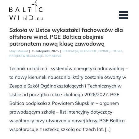
Przejdź
do
zawartości
Szkoła w Ustce wykształci fachowców dla
offshore wind. PGE Baltica obejmie
patronatem nową klasę zawodową
Maja Moskal
|
19 listopada, 2025
|
EDUKACJA
,
OFFSHORE
,
OPINIE
,
POLSKA
,
PROJEKTY
,
REGULACJE
,
TOP NEWS
Technik urządzeń i systemów energetyki odnawialnej –
to nowy kierunek nauczania, który zostanie otwarty w
Zespole Szkół Ogólnokształcących i Technicznych w
Ustce od początku roku szkolnego 2026/2027. PGE
Baltica podpisała z Powiatem Słupskim – organem
prowadzącym szkołę – list intencyjny dotyczący
współpracy przy utworzeniu nowej klasy. PGE Baltica
współpracuje z ustecką szkołą od trzech lat. [...]