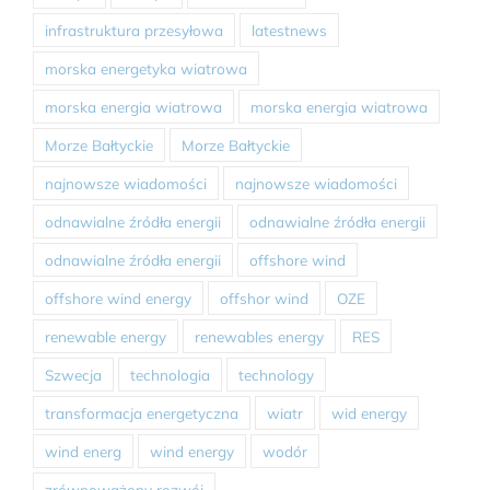
infrastruktura przesyłowa
latestnews
morska energetyka wiatrowa
morska energia wiatrowa
morska energia wiatrowa
Morze Bałtyckie
Morze Bałtyckie
najnowsze wiadomości
najnowsze wiadomości
odnawialne źródła energii
odnawialne źródła energii
odnawialne źródła energii
offshore wind
offshore wind energy
offshor wind
OZE
renewable energy
renewables energy
RES
Szwecja
technologia
technology
transformacja energetyczna
wiatr
wid energy
wind energ
wind energy
wodór
zrównoważony rozwój