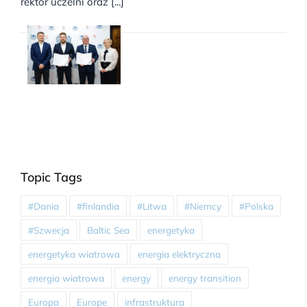
rektor uczelni oraz [...]
Topic Tags
#Dania
#finlandia
#Litwa
#Niemcy
#Polska
#Szwecja
Baltic Sea
energetyka
energetyka wiatrowa
energia elektryczna
energia wiatrowa
energy
energy transition
Europa
Europe
infrastruktura