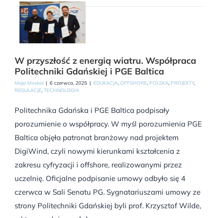
W przyszłość z energią wiatru. Współpraca
Politechniki Gdańskiej i PGE Baltica
Maja Moskal
|
6 czerwca, 2025
|
EDUKACJA
,
OFFSHORE
,
POLSKA
,
PROJEKTY
,
REGULACJE
,
TECHNOLOGIA
Politechnika Gdańska i PGE Baltica podpisały
porozumienie o współpracy. W myśl porozumienia PGE
Baltica objęła patronat branżowy nad projektem
DigiWind, czyli nowymi kierunkami kształcenia z
zakresu cyfryzacji i offshore, realizowanymi przez
uczelnię. Oficjalne podpisanie umowy odbyło się 4
czerwca w Sali Senatu PG. Sygnatariuszami umowy ze
strony Politechniki Gdańskiej byli prof. Krzysztof Wilde,