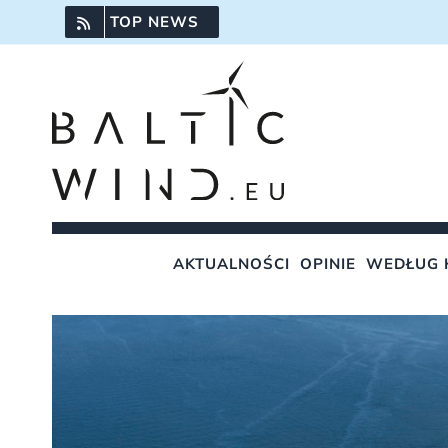
Przejdź
TOP NEWS
do
zawartości
AKTUALNOŚCI
OPINIE
WEDŁUG 
Pokaż
większy
obrazek