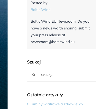
Posted by
Baltic Wind
Baltic Wind EU Newsroom. Do you
have a news worth sharing, submit
your press release at
newsroom@balticwind.eu
Szukaj
Szukaj
Ostatnie artykuły
Turbiny wiatrowe a zdrowie: co