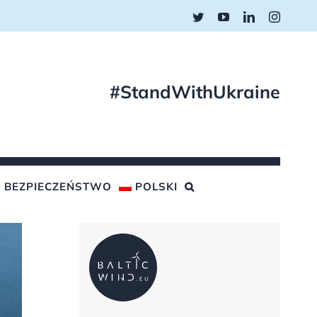
Twitter
YouTube
LinkedIn
Instagr
#StandWithUkraine
BEZPIECZEŃSTWO
POLSKI