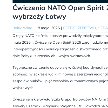
Ćwiczenia NATO Open Spirit 2
wybrzeży Łotwy
Baltic Wind
|
18 maja, 2026
|
BEZPIECZEŃSTWO
,
ŁOT
Okręty NATO z ośmiu państw prowadziły międzynarodo
maja 2026 r. Ćwiczenie Open Spirit 2026 zgromadziło m
interoperacyjności i redukcji zagrożenia stwarzanego p
dnie Bałtyku z czasów obu wojen światowych.
Tegoroczne ćwiczenie odbyło się w ścisłej koordynacji
zdolności w zakresie walki minowej z szerszymi regiona
zespołów nurków i pięć zespołów autonomicznych pojaz
wojskowych.
Ćwiczeniem kierowała Stała Grupa Trałowców NATO nr 
Xawery Czernicki Marynarki Wojennej RP. Dowódca SNM