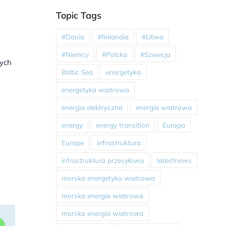
Topic Tags
#Dania
#finlandia
#Litwa
#Niemcy
#Polska
#Szwecja
nych
Baltic Sea
energetyka
energetyka wiatrowa
energia elektryczna
energia wiatrowa
energy
energy transition
Europa
Europe
infrastruktura
infrastruktura przesyłowa
latestnews
morska energetyka wiatrowa
morska energia wiatrowa
morska energia wiatrowa
dIn
WhatsApp