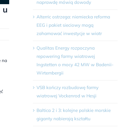
naprawdę mówią dowody
 u
Alterric ostrzega: niemiecka reforma
EEG i pakiet sieciowy mogą
zahamować inwestycje w wiatr
Qualitas Energy rozpoczyna
repowering farmy wiatrowej
e na
Ingstetten o mocy 42 MW w Badenii-
Wirtembergii
VSB kończy rozbudowę farmy
ęć
wiatrowej Vockenrod w Hesji
Baltica 2 i 3: kolejne polskie morskie
giganty nabierają kształtu