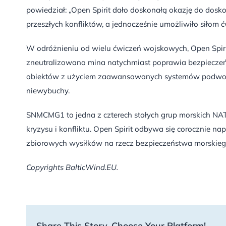
powiedział: „Open Spirit dało doskonałą okazję do dosk
przeszłych konfliktów, a jednocześnie umożliwiło siłom 
W odróżnieniu od wielu ćwiczeń wojskowych, Open Spirit
zneutralizowana mina natychmiast poprawia bezpieczeńs
obiektów z użyciem zaawansowanych systemów podwodny
niewybuchy.
SNMCMG1 to jedna z czterech stałych grup morskich NA
kryzysu i konfliktu. Open Spirit odbywa się corocznie n
zbiorowych wysiłków na rzecz bezpieczeństwa morskieg
Copyrights BalticWind.EU.
Share This Story, Choose Your Platform!