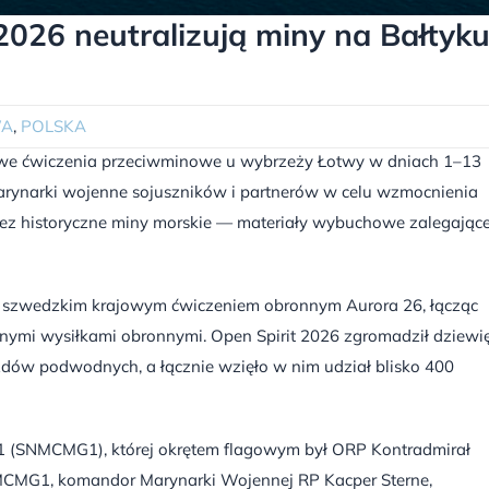
026 neutralizują miny na Bałtyku
WA
,
POLSKA
we ćwiczenia przeciwminowe u wybrzeży Łotwy w dniach 1–13
arynarki wojenne sojuszników i partnerów w celu wzmocnienia
rzez historyczne miny morskie — materiały wybuchowe zalegając
 ze szwedzkim krajowym ćwiczeniem obronnym Aurora 26, łącząc
lnymi wysiłkami obronnymi. Open Spirit 2026 zgromadził dziewi
dów podwodnych, a łącznie wzięło w nim udział blisko 400
1 (SNMCMG1), której okrętem flagowym był ORP Kontradmirał
CMG1, komandor Marynarki Wojennej RP Kacper Sterne,