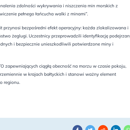
onalenia zdolności wykrywania i niszczenia min morskich z
ćwiczenie pełnego łańcucha walki z minami”.
 przynosi bezpośredni efekt operacyjny: każda zlokalizowana i
two żeglugi. Uczestnicy przeprowadzili identyfikację podejrza
ch i bezpiecznie unieszkodliwili potwierdzone miny i
TO zapewniających ciągłą obecność na morzu w czasie pokoju,
aprzemiennie w krajach bałtyckich i stanowi ważny element
o regionu.
Facebook
Twitter
Reddit
Linke