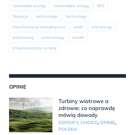
renewable energy
renewables energy
RES
Szwecja
technologia
technology
transformacja energetyczna
wiatr
wid energy
wind energ
wind energy
wodór
zrównoważony rozwój
OPINIE
Turbiny wiatrowe a
zdrowie: co naprawdę
mówią dowody
EDITOR'S CHOICE
,
OPINIE
,
POLSKA