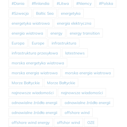
#Dania
#finlandia
#Litwa
#Niemcy
#Polska
#Szwecja
Baltic Sea
energetyka
energetyka wiatrowa
energia elektryczna
energia wiatrowa
energy
energy transition
Europa
Europe
infrastruktura
infrastruktura przesyłowa
latestnews
morska energetyka wiatrowa
morska energia wiatrowa
morska energia wiatrowa
Morze Bałtyckie
Morze Bałtyckie
najnowsze wiadomości
najnowsze wiadomości
odnawialne źródła energii
odnawialne źródła energii
odnawialne źródła energii
offshore wind
offshore wind energy
offshor wind
OZE