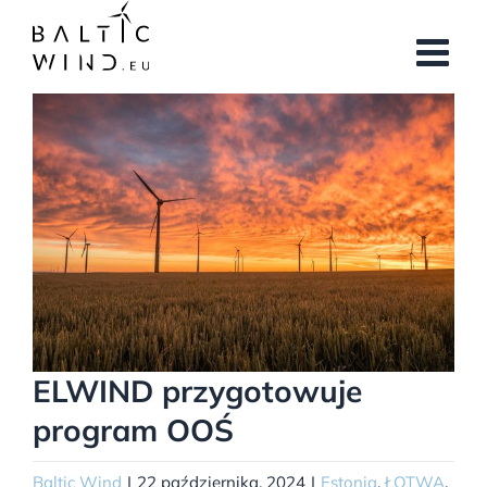
Przejdź
do
zawartości
Pokaż
większy
obrazek
ELWIND przygotowuje
program OOŚ
Baltic Wind
|
22 października, 2024
|
Estonia
,
ŁOTWA
,