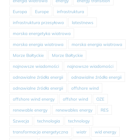
energia wiatrowa
energy
energy transition
Europa
Europe
infrastruktura
infrastruktura przesyłowa
latestnews
morska energetyka wiatrowa
morska energia wiatrowa
morska energia wiatrowa
Morze Bałtyckie
Morze Bałtyckie
najnowsze wiadomości
najnowsze wiadomości
odnawialne źródła energii
odnawialne źródła energii
odnawialne źródła energii
offshore wind
offshore wind energy
offshor wind
OZE
renewable energy
renewables energy
RES
Szwecja
technologia
technology
transformacja energetyczna
wiatr
wid energy