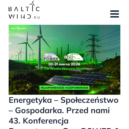
Przejdź
do
zawartości
Pokaż
większy
obrazek
Energetyka – Społeczeństwo
– Gospodarka. Przed nami
43. Konferencja