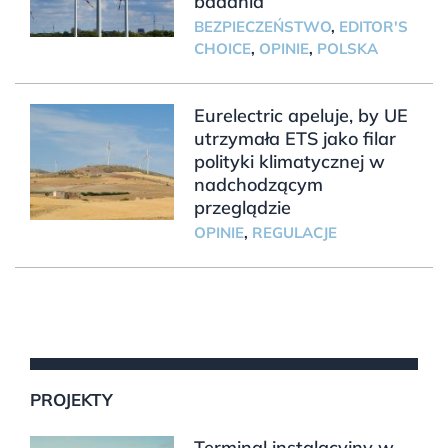
badania
BEZPIECZEŃSTWO
,
EDITOR'S
CHOICE
,
OPINIE
,
POLSKA
Eurelectric apeluje, by UE
utrzymała ETS jako filar
polityki klimatycznej w
nadchodzącym
przeglądzie
OPINIE
,
REGULACJE
PROJEKTY
Terminal instalacyjny w