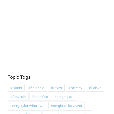
Topic Tags
#Dania
#finlandia
#Litwa
#Niemcy
#Polska
#Szwecja
Baltic Sea
energetyka
energetyka wiatrowa
energia elektryczna