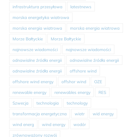
infrastruktura przesyłowa
latestnews
morska energetyka wiatrowa
morska energia wiatrowa
morska energia wiatrowa
Morze Bałtyckie
Morze Bałtyckie
najnowsze wiadomości
najnowsze wiadomości
odnawialne źródła energii
odnawialne źródła energii
odnawialne źródła energii
offshore wind
offshore wind energy
offshor wind
OZE
renewable energy
renewables energy
RES
Szwecja
technologia
technology
transformacja energetyczna
wiatr
wid energy
wind energ
wind energy
wodór
zrównoważony rozwój