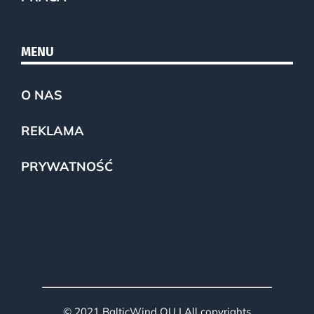
MENU
O NAS
REKLAMA
PRYWATNOŚĆ
© 2021 BalticWind OU | All copyrights