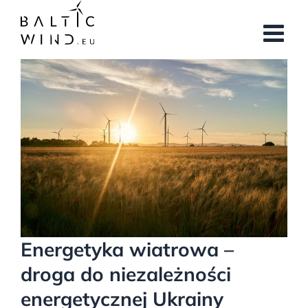
Przejdź
do
zawartości
Pokaż
większy
obrazek
Energetyka wiatrowa –
droga do niezależności
energetycznej Ukrainy