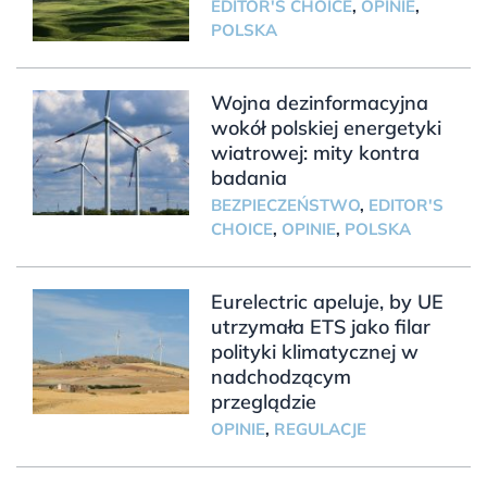
EDITOR'S CHOICE
,
OPINIE
,
POLSKA
Wojna dezinformacyjna
wokół polskiej energetyki
wiatrowej: mity kontra
badania
BEZPIECZEŃSTWO
,
EDITOR'S
CHOICE
,
OPINIE
,
POLSKA
Eurelectric apeluje, by UE
utrzymała ETS jako filar
polityki klimatycznej w
nadchodzącym
przeglądzie
OPINIE
,
REGULACJE