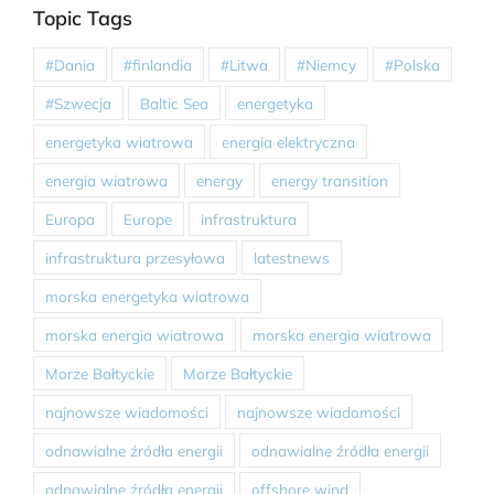
Topic Tags
#Dania
#finlandia
#Litwa
#Niemcy
#Polska
#Szwecja
Baltic Sea
energetyka
energetyka wiatrowa
energia elektryczna
energia wiatrowa
energy
energy transition
Europa
Europe
infrastruktura
infrastruktura przesyłowa
latestnews
morska energetyka wiatrowa
morska energia wiatrowa
morska energia wiatrowa
Morze Bałtyckie
Morze Bałtyckie
najnowsze wiadomości
najnowsze wiadomości
odnawialne źródła energii
odnawialne źródła energii
odnawialne źródła energii
offshore wind