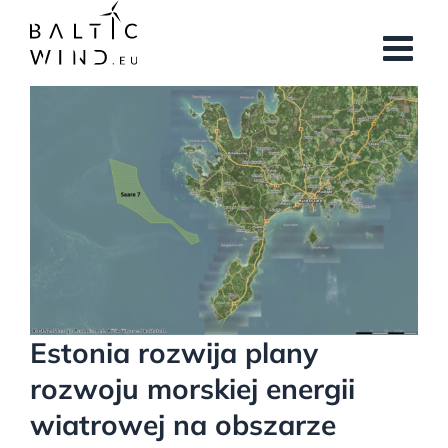
Przejdź
do
zawartości
Pokaż
większy
obrazek
Estonia rozwija plany
rozwoju morskiej energii
wiatrowej na obszarze