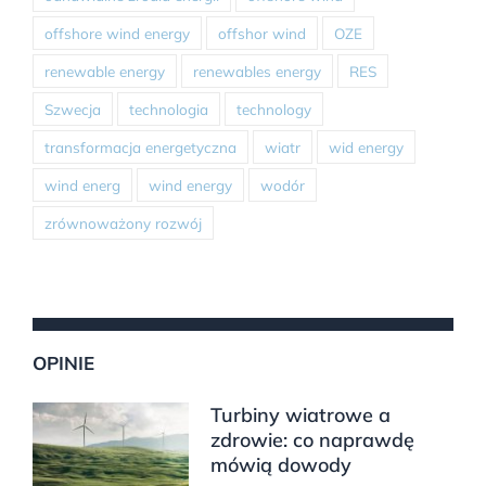
offshore wind energy
offshor wind
OZE
renewable energy
renewables energy
RES
Szwecja
technologia
technology
transformacja energetyczna
wiatr
wid energy
wind energ
wind energy
wodór
zrównoważony rozwój
OPINIE
Turbiny wiatrowe a
zdrowie: co naprawdę
mówią dowody