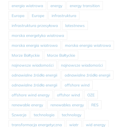
energia wiatrowa
energy
energy transition
Europa
Europe
infrastruktura
infrastruktura przesyłowa
latestnews
morska energetyka wiatrowa
morska energia wiatrowa
morska energia wiatrowa
Morze Bałtyckie
Morze Bałtyckie
najnowsze wiadomości
najnowsze wiadomości
odnawialne źródła energii
odnawialne źródła energii
odnawialne źródła energii
offshore wind
offshore wind energy
offshor wind
OZE
renewable energy
renewables energy
RES
Szwecja
technologia
technology
transformacja energetyczna
wiatr
wid energy