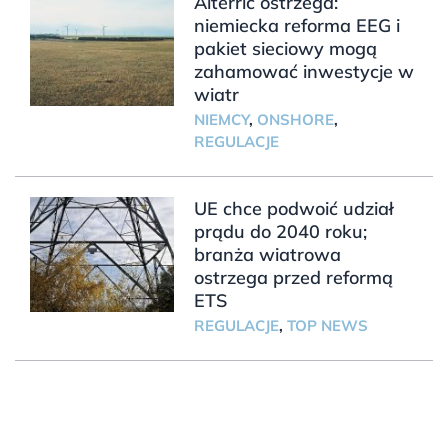
Alterric ostrzega:
niemiecka reforma EEG i
pakiet sieciowy mogą
zahamować inwestycje w
wiatr
NIEMCY
,
ONSHORE
,
REGULACJE
UE chce podwoić udział
prądu do 2040 roku;
branża wiatrowa
ostrzega przed reformą
ETS
REGULACJE
,
TOP NEWS