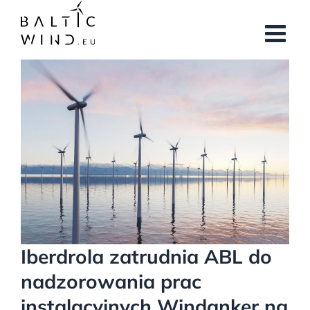
Przejdź
do
zawartości
Pokaż
większy
obrazek
Iberdrola zatrudnia ABL do
nadzorowania prac
instalacyjnych Windanker na