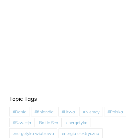
Topic Tags
#Dania
#finlandia
#Litwa
#Niemcy
#Polska
#Szwecja
Baltic Sea
energetyka
energetyka wiatrowa
energia elektryczna