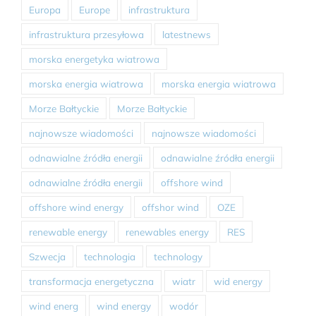
Europa
Europe
infrastruktura
infrastruktura przesyłowa
latestnews
morska energetyka wiatrowa
morska energia wiatrowa
morska energia wiatrowa
Morze Bałtyckie
Morze Bałtyckie
najnowsze wiadomości
najnowsze wiadomości
odnawialne źródła energii
odnawialne źródła energii
odnawialne źródła energii
offshore wind
offshore wind energy
offshor wind
OZE
renewable energy
renewables energy
RES
Szwecja
technologia
technology
transformacja energetyczna
wiatr
wid energy
wind energ
wind energy
wodór