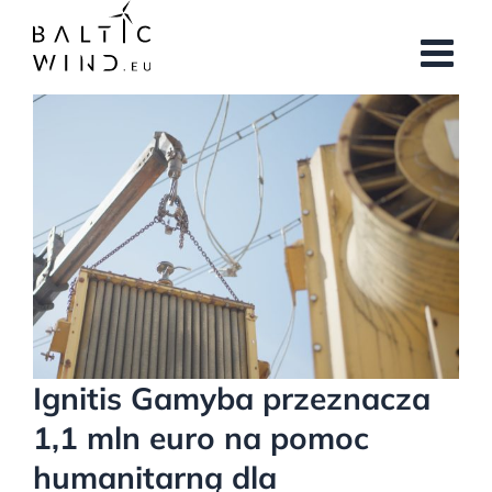
Przejdź
do
zawartości
Pokaż
większy
obrazek
Ignitis Gamyba przeznacza
1,1 mln euro na pomoc
humanitarną dla