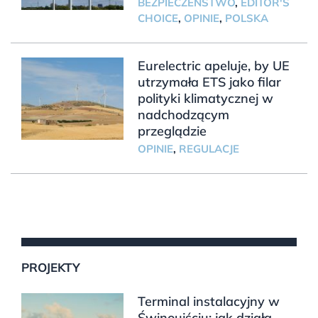
BEZPIECZEŃSTWO
,
EDITOR'S
CHOICE
,
OPINIE
,
POLSKA
Eurelectric apeluje, by UE
utrzymała ETS jako filar
polityki klimatycznej w
nadchodzącym
przeglądzie
OPINIE
,
REGULACJE
PROJEKTY
Terminal instalacyjny w
Świnoujściu: jak działa