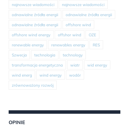
najnowsze wiadomości
najnowsze wiadomości
odnawialne źródła energii
odnawialne źródła energii
odnawialne źródła energii
offshore wind
offshore wind energy
offshor wind
OZE
renewable energy
renewables energy
RES
Szwecja
technologia
technology
transformacja energetyczna
wiatr
wid energy
wind energ
wind energy
wodór
zrównoważony rozwój
OPINIE