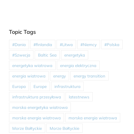
Topic Tags
#Dania
#finlandia
#Litwa
#Niemcy
#Polska
#Szwecja
Baltic Sea
energetyka
energetyka wiatrowa
energia elektryczna
energia wiatrowa
energy
energy transition
Europa
Europe
infrastruktura
infrastruktura przesyłowa
latestnews
morska energetyka wiatrowa
morska energia wiatrowa
morska energia wiatrowa
Morze Bałtyckie
Morze Bałtyckie