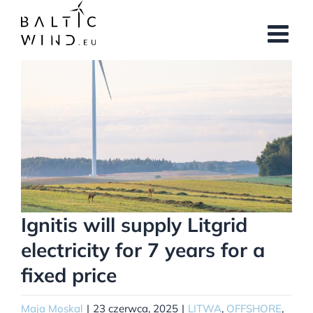
Przejdź
do
zawartości
Pokaż
większy
obrazek
Ignitis will supply Litgrid
electricity for 7 years for a
fixed price
Maja Moskal
|
23 czerwca, 2025
|
LITWA
,
OFFSHORE
,