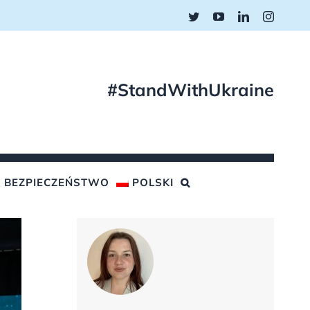
Twitter
YouTube
LinkedIn
Instagr
#StandWithUkraine
BEZPIECZEŃSTWO
POLSKI