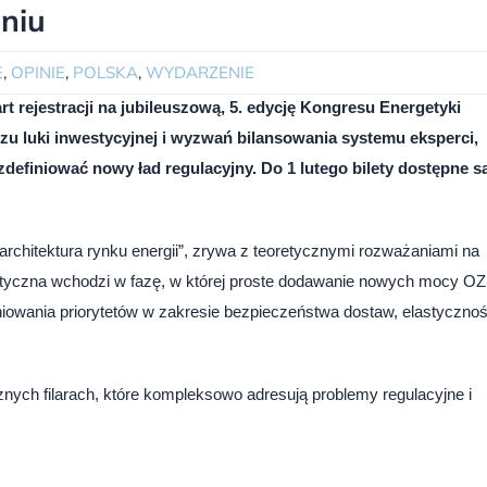
uniu
E
,
OPINIE
,
POLSKA
,
WYDARZENIE
t rejestracji na jubileuszową, 5. edycję Kongresu Energetyki
czu luki inwestycyjnej i wyzwań bilansowania systemu eksperci,
 zdefiniować nowy ład regulacyjny. Do 1 lutego bilety dostępne s
chitektura rynku energii”, zrywa z teoretycznymi rozważaniami na
etyczna wchodzi w fazę, w której proste dodawanie nowych mocy O
niowania priorytetów w zakresie bezpieczeństwa dostaw, elastycznoś
ych filarach, które kompleksowo adresują problemy regulacyjne i