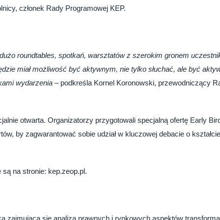
pólnicy, członek Rady Programowej KEP.
użo roundtables, spotkań, warsztatów z szerokim gronem uczestn
będzie miał możliwość być aktywnym, nie tylko słuchać, ale być akty
ikami wydarzenia
– podkreśla Kornel Koronowski, przewodniczący R
jalnie otwarta. Organizatorzy przygotowali specjalną ofertę Early Bir
pertów, by zagwarantować sobie udział w kluczowej debacie o kształci
są na stronie: kep.zeop.pl.
ka zajmująca się analizą prawnych i rynkowych aspektów transforma