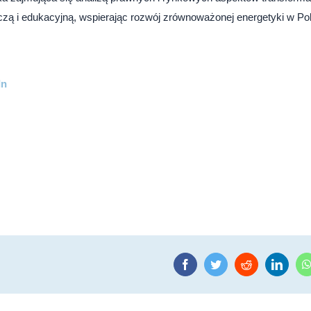
zą i edukacyjną, wspierając rozwój zrównoważonej energetyki w Po
In
Facebook
Twitter
Reddit
Linke