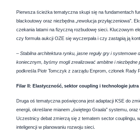
Pierwsza ścieżka tematyczna skupi się na fundamentach fun
blackoutowy oraz niezbędna „rewolucja przyłączeniowa”. Ek
czekania latami na fizyczną rozbudowę sieci. Kluczowym e
czy formuła aukcji OZE się wyczerpała i czy zastąpią ją kon
–
Stabilna architektura rynku, jasne reguły gry i systemowe
koniecznym, byśmy mogli zrealizować ambitne i niezbędne p
podkreśla Piotr Tomczyk z zarządu Enprom, członek Rady
Filar II: Elastyczność, sektor coupling i technologie jutra
Druga oś tematyczna poświęcona jest adaptacji KSE do zmi
energii, określane mianem „świętego Graala” systemu, ora
Uczestnicy debat zmierzą się z tematem sector couplingu, w
inteligencji w planowaniu rozwoju sieci.