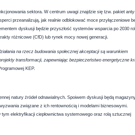
kcjonowania sektora. W centrum uwagi znajdzie się tzw. pakiet anty
sperci przeanalizują, jak realnie odblokować moce przyłączeniowe b
lementem dyskusji będzie przyszłość systemów wsparcia po 2030 ro
trakty różnicowe (CfD) lub rynek mocy nowej generacji.
 działania na rzecz budowania społecznej akceptacji są warunkiem
rojekty transformacji, zapewniając bezpieczeństwo energetyczne kr
 Programowej KEP.
ennej natury źródeł odnawialnych. Spoiwem dyskusji będą magazyn
z wyzwania związane z ich rentownością i modelami biznesowymi.
 tym elektryfikacji ciepłownictwa systemowego oraz rolą sztucznej