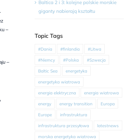
Baltica 2 i 3: kolejne polskie morskie
giganty nabierają kształtu
-
ez
ku –
Topic Tags
#Dania
#finlandia
#Litwa
#Niemcy
#Polska
#Szwecja
aju
–
Baltic Sea
energetyka
energetyka wiatrowa
energia elektryczna
energia wiatrowa
y
energy
energy transition
Europa
Europe
infrastruktura
infrastruktura przesyłowa
latestnews
morska energetyka wiatrowa