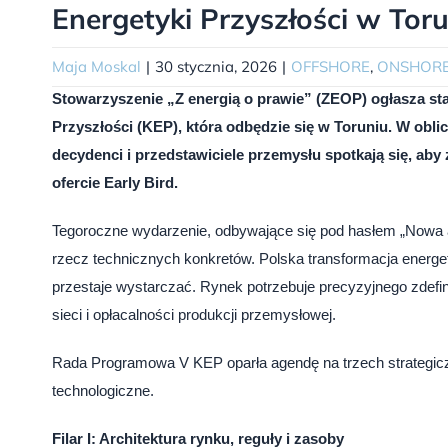
Energetyki Przyszłości w Tor
Maja Moskal
|
30 stycznia, 2026
|
OFFSHORE
,
ONSHOR
Stowarzyszenie „Z energią o prawie” (ZEOP) ogłasza star
Przyszłości (KEP), która odbędzie się w Toruniu. W obli
decydenci i przedstawiciele przemysłu spotkają się, aby
ofercie Early Bird.
Tegoroczne wydarzenie, odbywające się pod hasłem „Nowa ar
rzecz technicznych konkretów. Polska transformacja energ
przestaje wystarczać. Rynek potrzebuje precyzyjnego zdefi
sieci i opłacalności produkcji przemysłowej.
Rada Programowa V KEP oparła agendę na trzech strategiczn
technologiczne.
Filar I: Architektura rynku, reguły i zasoby