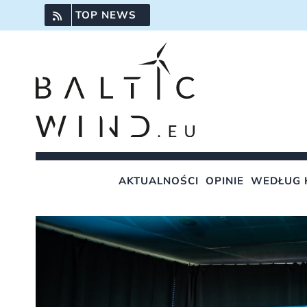
Przejdź
TOP NEWS
do
zawartości
AKTUALNOŚCI
OPINIE
WEDŁUG 
Pokaż
większy
obrazek