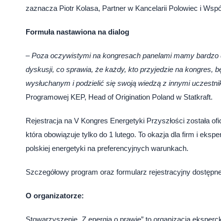
zaznacza Piotr Kolasa, Partner w Kancelarii Polowiec i Ws
Formuła nastawiona na dialog
–
Poza oczywistymi na kongresach panelami mamy bardzo d
dyskusji, co sprawia, że każdy, kto przyjedzie na kongres, 
wysłuchanym i podzielić się swoją wiedzą z innymi uczestn
Programowej KEP, Head of Origination Poland w Statkraft.
Rejestracja na V Kongres Energetyki Przyszłości została ofic
która obowiązuje tylko do 1 lutego. To okazja dla firm i eks
polskiej energetyki na preferencyjnych warunkach.
Szczegółowy program oraz formularz rejestracyjny dostępne 
O organizatorze:
Stowarzyszenie „Z energią o prawie” to organizacja eksperc