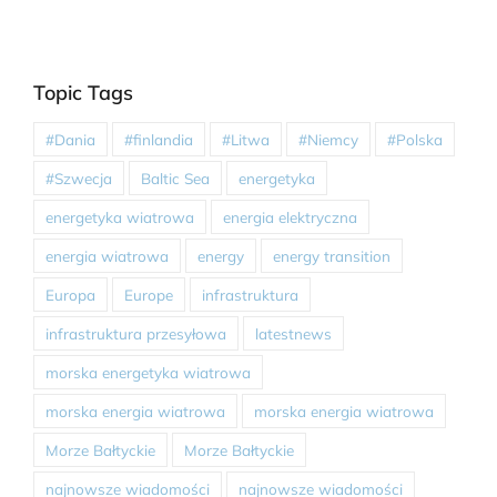
Topic Tags
#Dania
#finlandia
#Litwa
#Niemcy
#Polska
#Szwecja
Baltic Sea
energetyka
energetyka wiatrowa
energia elektryczna
energia wiatrowa
energy
energy transition
Europa
Europe
infrastruktura
infrastruktura przesyłowa
latestnews
morska energetyka wiatrowa
morska energia wiatrowa
morska energia wiatrowa
Morze Bałtyckie
Morze Bałtyckie
najnowsze wiadomości
najnowsze wiadomości