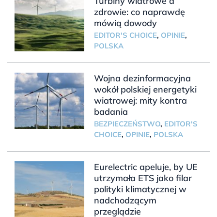
Turbiny wiatrowe a
zdrowie: co naprawdę
mówią dowody
EDITOR'S CHOICE
,
OPINIE
,
POLSKA
Wojna dezinformacyjna
wokół polskiej energetyki
wiatrowej: mity kontra
badania
BEZPIECZEŃSTWO
,
EDITOR'S
CHOICE
,
OPINIE
,
POLSKA
Eurelectric apeluje, by UE
utrzymała ETS jako filar
polityki klimatycznej w
nadchodzącym
przeglądzie