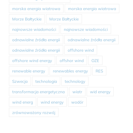
morska energia wiatrowa
morska energia wiatrowa
Morze Bałtyckie
Morze Bałtyckie
najnowsze wiadomości
najnowsze wiadomości
odnawialne źródła energii
odnawialne źródła energii
odnawialne źródła energii
offshore wind
offshore wind energy
offshor wind
OZE
renewable energy
renewables energy
RES
Szwecja
technologia
technology
transformacja energetyczna
wiatr
wid energy
wind energ
wind energy
wodór
zrównoważony rozwój