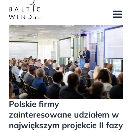
Przejdź
do
zawartości
Pokaż
większy
obrazek
Polskie firmy
zainteresowane udziałem w
największym projekcie II fazy