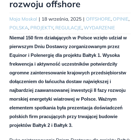
rozwoju offshore
Maja Moskal
|
18 września, 2025
|
OFFSHORE
,
OPINIE
,
POLSKA
,
PROJEKTY
,
REGULACJE
,
WYDARZENIE
Niemal 150 firm działających w Polsce wzięło udział w
pierwszym Dniu Dostawcy zorganizowanym przez
Equinor i Polenergię dla projektu Bałtyk 1. Wysoka
frekwencja i aktywność uczestników potwierdziły
ogromne zainteresowanie krajowych przedsiębiorstw
dołączeniem do łańcucha dostaw największej i
najbardziej zaawansowanej inwestycji II fazy rozwoju
morskiej energetyki wiatrowej w Polsce. Ważnym
elementem spotkania była prezentacja doświadczeń
polskich firm pracujących przy trwającej budowie
projektów Bałtyk 2 i Bałtyk 3.