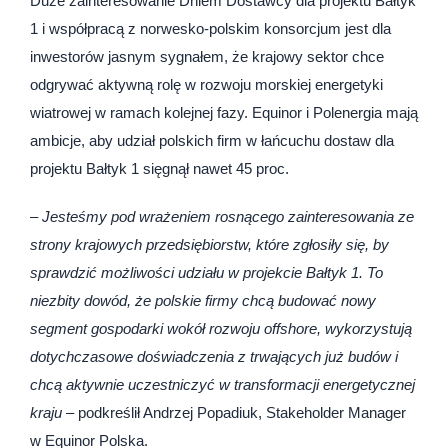
Duże zainteresowanie Dniem Dostawcy dla projektu Bałtyk
1 i współpracą z norwesko-polskim konsorcjum jest dla
inwestorów jasnym sygnałem, że krajowy sektor chce
odgrywać aktywną rolę w rozwoju morskiej energetyki
wiatrowej w ramach kolejnej fazy. Equinor i Polenergia mają
ambicje, aby udział polskich firm w łańcuchu dostaw dla
projektu Bałtyk 1 sięgnął nawet 45 proc.
–
Jesteśmy pod wrażeniem rosnącego zainteresowania ze
strony krajowych przedsiębiorstw, które zgłosiły się, by
sprawdzić możliwości udziału w projekcie Bałtyk 1. To
niezbity dowód, że polskie firmy chcą budować nowy
segment gospodarki wokół rozwoju offshore, wykorzystują
dotychczasowe doświadczenia z trwających już budów i
chcą aktywnie uczestniczyć w transformacji energetycznej
kraju
– podkreślił Andrzej Popadiuk, Stakeholder Manager
w Equinor Polska.