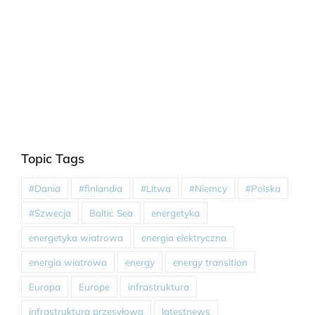
Topic Tags
#Dania
#finlandia
#Litwa
#Niemcy
#Polska
#Szwecja
Baltic Sea
energetyka
energetyka wiatrowa
energia elektryczna
energia wiatrowa
energy
energy transition
Europa
Europe
infrastruktura
infrastruktura przesyłowa
latestnews