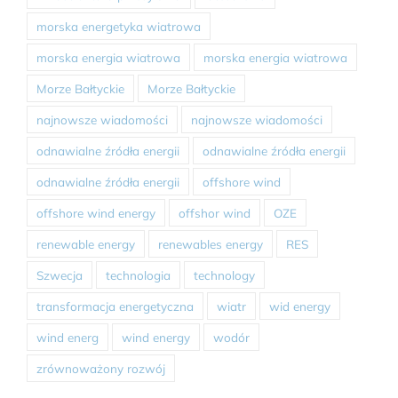
morska energetyka wiatrowa
morska energia wiatrowa
morska energia wiatrowa
Morze Bałtyckie
Morze Bałtyckie
najnowsze wiadomości
najnowsze wiadomości
odnawialne źródła energii
odnawialne źródła energii
odnawialne źródła energii
offshore wind
offshore wind energy
offshor wind
OZE
renewable energy
renewables energy
RES
Szwecja
technologia
technology
transformacja energetyczna
wiatr
wid energy
wind energ
wind energy
wodór
zrównoważony rozwój