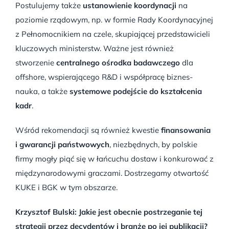
Postulujemy także
ustanowienie koordynacji
na
poziomie rządowym, np. w formie Rady Koordynacyjnej
z Pełnomocnikiem na czele, skupiającej przedstawicieli
kluczowych ministerstw. Ważne jest również
stworzenie
centralnego ośrodka badawczego
dla
offshore, wspierającego R&D i współpracę biznes-
nauka, a także
systemowe podejście do kształcenia
kadr
.
Wśród rekomendacji są również kwestie
finansowania
i gwarancji państwowych
, niezbędnych, by polskie
firmy mogły piąć się w łańcuchu dostaw i konkurować z
międzynarodowymi graczami. Dostrzegamy otwartość
KUKE i BGK w tym obszarze.
Krzysztof Bulski: Jakie jest obecnie postrzeganie tej
strategii przez decydentów i branżę po jej publikacji?