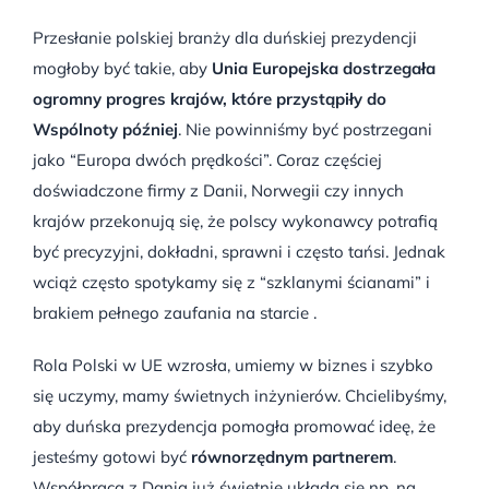
Przesłanie polskiej branży dla duńskiej prezydencji
mogłoby być takie, aby
Unia Europejska dostrzegała
ogromny progres krajów, które przystąpiły do
Wspólnoty później
. Nie powinniśmy być postrzegani
jako “Europa dwóch prędkości”. Coraz częściej
doświadczone firmy z Danii, Norwegii czy innych
krajów przekonują się, że polscy wykonawcy potrafią
być precyzyjni, dokładni, sprawni i często tańsi. Jednak
wciąż często spotykamy się z “szklanymi ścianami” i
brakiem pełnego zaufania na starcie .
Rola Polski w UE wzrosła, umiemy w biznes i szybko
się uczymy, mamy świetnych inżynierów. Chcielibyśmy,
aby duńska prezydencja pomogła promować ideę, że
jesteśmy gotowi być
równorzędnym partnerem
.
Współpraca z Danią już świetnie układa się np. na