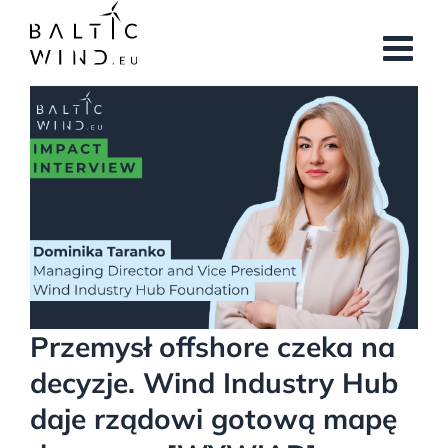
Przejdź
do
zawartości
Pokaż
większy
obrazek
Przemysł offshore czeka na
decyzje. Wind Industry Hub
daje rządowi gotową mapę