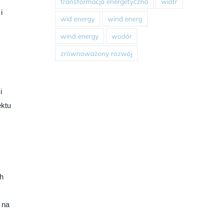
transformacja energetyczna
wiatr
i
wid energy
wind energ
wind energy
wodór
zrównoważony rozwój
i
ektu
ch
 na