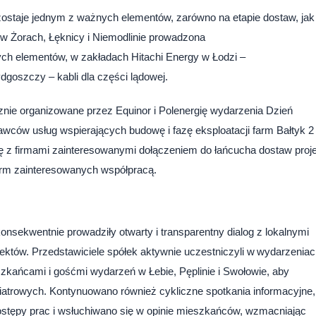
pozostaje jednym z ważnych elementów, zarówno na etapie dostaw, jak 
 w Żorach, Łęknicy i Niemodlinie prowadzona
nych elementów, w zakładach Hitachi Energy w Łodzi –
goszczy – kabli dla części lądowej.
nie organizowane przez Equinor i Polenergię wydarzenia Dzień
wców usług wspierających budowę i fazę eksploatacji farm Bałtyk 2 
ię z firmami zainteresowanymi dołączeniem do łańcucha dostaw proj
firm zainteresowanych współpracą.
onsekwentnie prowadziły otwarty i transparentny dialog z lokalnymi
jektów. Przedstawiciele spółek aktywnie uczestniczyli w wydarzenia
szkańcami i gośćmi wydarzeń w Łebie, Pęplinie i Swołowie, aby
wiatrowych. Kontynuowano również cykliczne spotkania informacyjne,
ostępy prac i wsłuchiwano się w opinie mieszkańców, wzmacniając