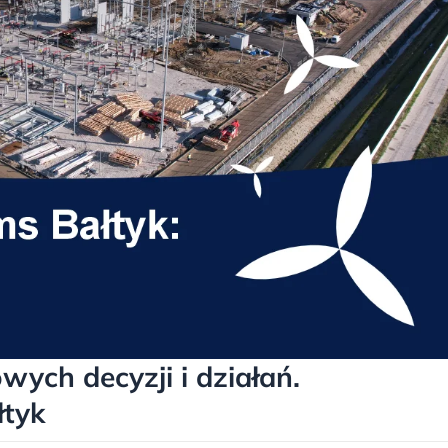
ych decyzji i działań.
tyk