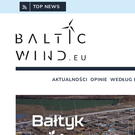
Przejdź
TOP NEWS
do
zawartości
AKTUALNOŚCI
OPINIE
WEDŁUG 
Pokaż
większy
obrazek