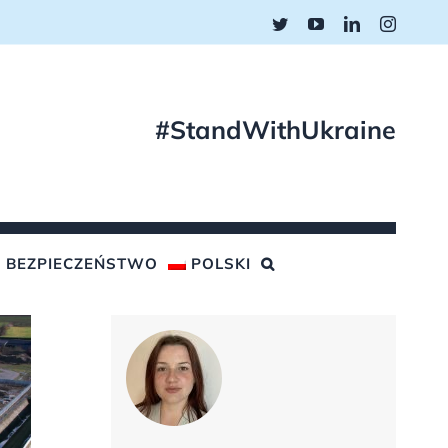
Twitter
YouTube
LinkedIn
Instagr
#StandWithUkraine
BEZPIECZEŃSTWO
POLSKI