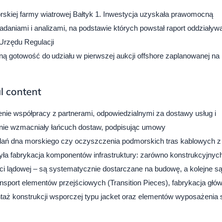
rskiej farmy wiatrowej Bałtyk 1. Inwestycja uzyskała prawomocną
aniami i analizami, na podstawie których powstał raport oddziaływ
Urzędu Regulacji
ną gotowość do udziału w pierwszej aukcji offshore zaplanowanej na
l content
nie współpracy z partnerami, odpowiedzialnymi za dostawy usług i
nie wzmacniały łańcuch dostaw, podpisując umowy
dań dna morskiego czy oczyszczenia podmorskich tras kablowych z
a fabrykacja komponentów infrastruktury: zarówno konstrukcyjnych
ęści lądowej – są systematycznie dostarczane na budowę, a kolejne s
transport elementów przejściowych (Transition Pieces), fabrykacja głó
ntaż konstrukcji wsporczej typu jacket oraz elementów wyposażenia s