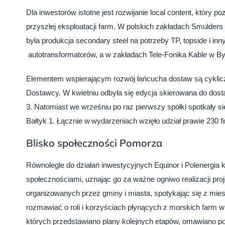
Dla inwestorów istotne jest rozwijanie local content, który 
przyszłej eksploatacji farm. W polskich zakładach Smulders
była produkcja secondary steel na potrzeby TP, topside i in
autotransformatorów, a w zakładach Tele-Fonika Kable w Byd
Elementem wspierającym rozwój łańcucha dostaw są cyklicz
Dostawcy. W kwietniu odbyła się edycja skierowana do dosta
3. Natomiast we wrześniu po raz pierwszy spółki spotkały s
Bałtyk 1. Łącznie w wydarzeniach wzięło udział prawie 230 
Blisko społeczności Pomorza
Równolegle do działań inwestycyjnych Equinor i Polenergia k
społecznościami, uznając go za ważne ogniwo realizacji pro
organizowanych przez gminy i miasta, spotykając się z mie
rozmawiać o roli i korzyściach płynących z morskich farm 
których przedstawiano plany kolejnych etapów, omawiano p