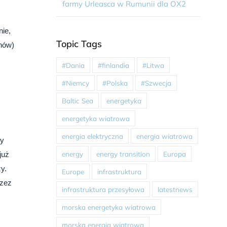
farmy Urleasca w Rumunii dla OX2
nie,
Topic Tags
hów)
#Dania
#finlandia
#Litwa
#Niemcy
#Polska
#Szwecja
Baltic Sea
energetyka
energetyka wiatrowa
energia elektryczna
energia wiatrowa
zy
energy
energy transition
Europa
już
y.
Europe
infrastruktura
rzez
infrastruktura przesyłowa
latestnews
morska energetyka wiatrowa
morska energia wiatrowa