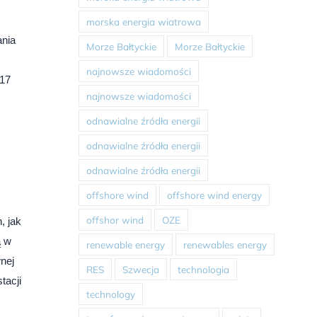
morska energia wiatrowa
ania
Morze Bałtyckie
Morze Bałtyckie
najnowsze wiadomości
 17
najnowsze wiadomości
odnawialne źródła energii
odnawialne źródła energii
odnawialne źródła energii
offshore wind
offshore wind energy
offshor wind
OZE
, jak
ą w
renewable energy
renewables energy
wnej
RES
Szwecja
technologia
tacji
technology