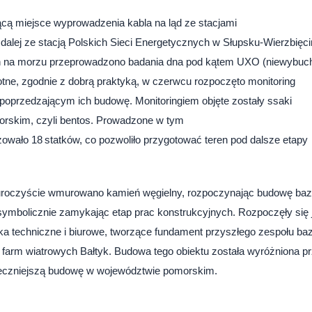
ącą miejsce wyprowadzenia kabla na ląd ze stacjami
z dalej ze stacją Polskich Sieci Energetycznych w Słupsku-Wierzbięci
h na morzu przeprowadzono badania dna pod kątem UXO (niewybuc
otne, zgodnie z dobrą praktyką, w czerwcu rozpoczęto monitoring
poprzedzającym ich budowę. Monitoringiem objęte zostały ssaki
morskim, czyli bentos. Prowadzone w tym
izowało 18 statków, co pozwoliło przygotować teren pod dalsze etapy
uroczyście wmurowano kamień węgielny, rozpoczynając budowę ba
 symbolicznie zamykając etap prac konstrukcyjnych. Rozpoczęły się 
a techniczne i biurowe, tworzące fundament przyszłego zespołu baz
 farm wiatrowych Bałtyk. Budowa tego obiektu została wyróżniona p
eczniejszą budowę w województwie pomorskim.