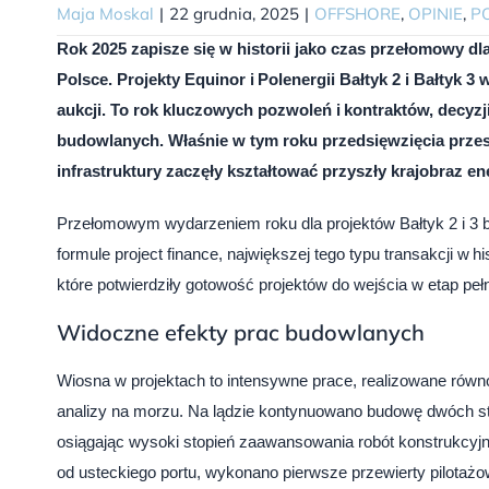
Maja Moskal
|
22 grudnia, 2025
|
OFFSHORE
,
OPINIE
,
P
Rok 2025 zapisze się w historii jako czas przełomowy dl
Polsce. Projekty Equinor i Polenergii Bałtyk 2 i Bałtyk 
aukcji. To rok kluczowych pozwoleń i kontraktów, decyz
budowlanych. Właśnie w tym roku przedsięwzięcia przesz
infrastruktury zaczęły kształtować przyszły krajobraz e
Przełomowym wydarzeniem roku dla projektów Bałtyk 2 i 3 b
formule project finance, największej tego typu transakcji w hi
które potwierdziły gotowość projektów do wejścia w etap pe
Widoczne efekty prac budowlanych
Wiosna w projektach to intensywne prace, realizowane równo
analizy na morzu. Na lądzie kontynuowano budowę dwóch sta
osiągając wysoki stopień zaawansowania robót konstrukcyjny
od usteckiego portu, wykonano pierwsze przewierty pilotażow