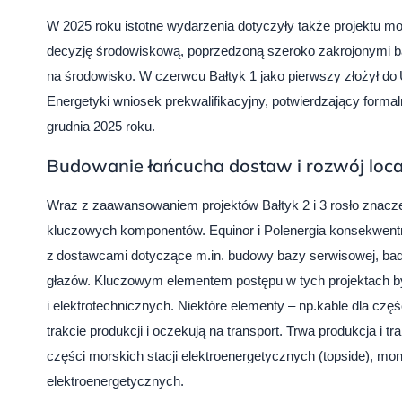
W 2025 roku istotne wydarzenia dotyczyły także projektu mo
decyzję środowiskową, poprzedzoną szeroko zakrojonymi bad
na środowisko. W czerwcu Bałtyk 1 jako pierwszy złożył do 
Energetyki wniosek prekwalifikacyjny, potwierdzający formal
grudnia 2025 roku.
Budowanie łańcucha dostaw i rozwój loca
Wraz z zaawansowaniem projektów Bałtyk 2 i 3 rosło znacze
kluczowych komponentów. Equinor i Polenergia konsekwent
z dostawcami dotyczące m.in. budowy bazy serwisowej, ba
głazów. Kluczowym elementem postępu w tych projektach był
i elektrotechnicznych. Niektóre elementy – np.kable dla cz
trakcie produkcji i oczekują na transport. Trwa produkcja i 
części morskich stacji elektroenergetycznych (topside), mo
elektroenergetycznych.