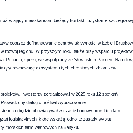
 umożliwiający mieszkańcom bieżący kontakt i uzyskanie szczegółow
jatyw poprzez dofinansowanie centrów aktywności w Łebie i Bruskow
 w rozwój regionu. W przyszłym roku, także przy wsparciu projektów
tka. Ponadto, spółki, we współpracy ze Słowińskim Parkiem Narodo
niający równowagę ekosystemu tych chronionych zbiorników.
projektów, inwestorzy zorganizowali w 2025 roku 12 spotkań
. Prowadzony dialog umożliwił wypracowanie
stem ten będzie obowiązywał w czasie budowy morskich farm
ń legislacyjnych, które wskażą jednolite zasady wypłat
kty morskich farm wiatrowych na Bałtyku.