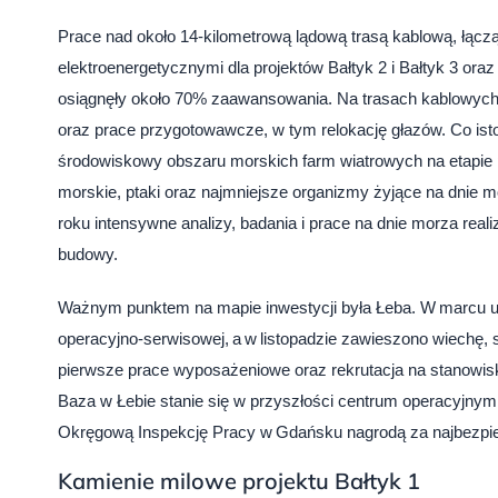
Prace nad około 14-kilometrową lądową trasą kablową, łącz
elektroenergetycznymi dla projektów Bałtyk 2 i Bałtyk 3 ora
osiągnęły około 70% zaawansowania. Na trasach kablowyc
oraz prace przygotowawcze, w tym relokację głazów. Co ist
środowiskowy obszaru morskich farm wiatrowych na etapie 
morskie, ptaki oraz najmniejsze organizmy żyjące na dnie 
roku intensywne analizy, badania i prace na dnie morza real
budowy.
Ważnym punktem na mapie inwestycji była Łeba. W marcu 
operacyjno-serwisowej, a w listopadzie zawieszono wiechę,
pierwsze prace wyposażeniowe oraz rekrutacja na stanowisk
Baza w Łebie stanie się w przyszłości centrum operacyjnym
Okręgową Inspekcję Pracy w Gdańsku nagrodą za najbezpi
Kamienie milowe projektu Bałtyk 1