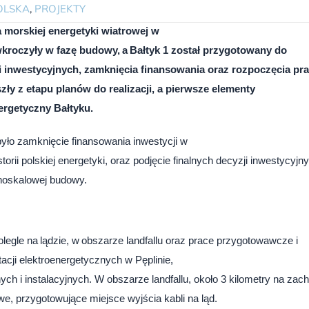
OLSKA
,
PROJEKTY
a morskiej energetyki wiatrowej w
3 wkroczyły w fazę budowy, a Bałtyk 1 został przygotowany do
ji inwestycyjnych, zamknięcia finansowania oraz rozpoczęcia pr
ły z etapu planów do realizacji, a pierwsze elementy
nergetyczny Bałtyku.
yło zamknięcie finansowania inwestycji w
storii polskiej energetyki, oraz podjęcie finalnych decyzji inwestycyjn
łnoskalowej budowy.
legle na lądzie, w obszarze landfallu oraz prace przygotowawcze i
cji elektroenergetycznych w Pęplinie,
ch i instalacyjnych. W obszarze landfallu, około 3 kilometry na zac
e, przygotowujące miejsce wyjścia kabli na ląd.