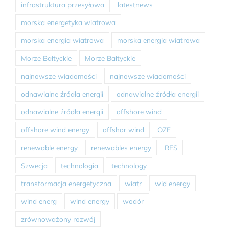
infrastruktura przesyłowa
latestnews
morska energetyka wiatrowa
morska energia wiatrowa
morska energia wiatrowa
Morze Bałtyckie
Morze Bałtyckie
najnowsze wiadomości
najnowsze wiadomości
odnawialne źródła energii
odnawialne źródła energii
odnawialne źródła energii
offshore wind
offshore wind energy
offshor wind
OZE
renewable energy
renewables energy
RES
Szwecja
technologia
technology
transformacja energetyczna
wiatr
wid energy
wind energ
wind energy
wodór
zrównoważony rozwój