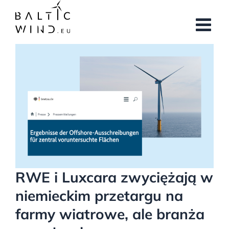
Przejdź
do
zawartości
Pokaż
większy
obrazek
RWE i Luxcara zwyciężają w
niemieckim przetargu na
farmy wiatrowe, ale branża