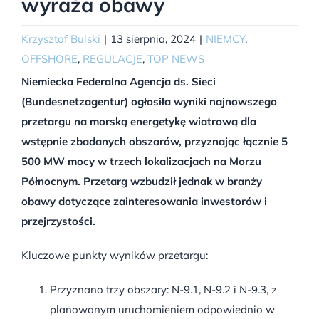
wyraża obawy
Krzysztof Bulski
|
13 sierpnia, 2024
|
NIEMCY
,
OFFSHORE
,
REGULACJE
,
TOP NEWS
Niemiecka Federalna Agencja ds. Sieci
(Bundesnetzagentur) ogłosiła wyniki najnowszego
przetargu na morską energetykę wiatrową dla
wstępnie zbadanych obszarów, przyznając łącznie 5
500 MW mocy w trzech lokalizacjach na Morzu
Północnym. Przetarg wzbudził jednak w branży
obawy dotyczące zainteresowania inwestorów i
przejrzystości.
Kluczowe punkty wyników przetargu:
Przyznano trzy obszary: N-9.1, N-9.2 i N-9.3, z
planowanym uruchomieniem odpowiednio w