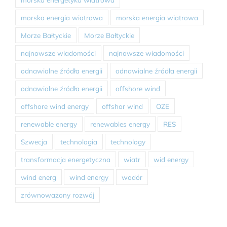
morska energia wiatrowa
morska energia wiatrowa
Morze Bałtyckie
Morze Bałtyckie
najnowsze wiadomości
najnowsze wiadomości
odnawialne źródła energii
odnawialne źródła energii
odnawialne źródła energii
offshore wind
offshore wind energy
offshor wind
OZE
renewable energy
renewables energy
RES
Szwecja
technologia
technology
transformacja energetyczna
wiatr
wid energy
wind energ
wind energy
wodór
zrównoważony rozwój