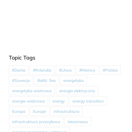
Topic Tags
#Dania
#finlandia
#Litwa
#Niemcy
#Polska
#Szwecja
Baltic Sea
energetyka
energetyka wiatrowa
energia elektryczna
energia wiatrowa
energy
energy transition
Europa
Europe
infrastruktura
infrastruktura przesyłowa
latestnews
morska energetyka wiatrowa