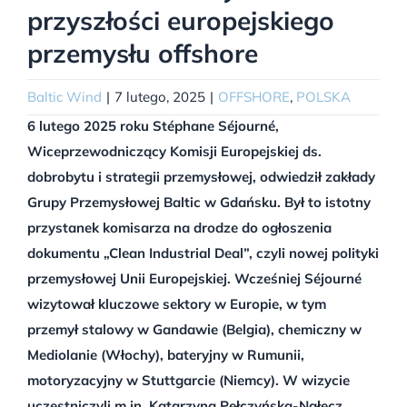
przyszłości europejskiego
przemysłu offshore
Baltic Wind
|
7 lutego, 2025
|
OFFSHORE
,
POLSKA
6 lutego 2025 roku Stéphane Séjourné,
Wiceprzewodniczący Komisji Europejskiej ds.
dobrobytu i strategii przemysłowej, odwiedził zakłady
Grupy Przemysłowej Baltic w Gdańsku. Był to istotny
przystanek komisarza na drodze do ogłoszenia
dokumentu „Clean Industrial Deal”, czyli nowej polityki
przemysłowej Unii Europejskiej. Wcześniej Séjourné
wizytował kluczowe sektory w Europie, w tym
przemył stalowy w Gandawie (Belgia), chemiczny w
Mediolanie (Włochy), bateryjny w Rumunii,
motoryzacyjny w Stuttgarcie (Niemcy). W wizycie
uczestniczyli m.in. Katarzyna Pełczyńska-Nałęcz,