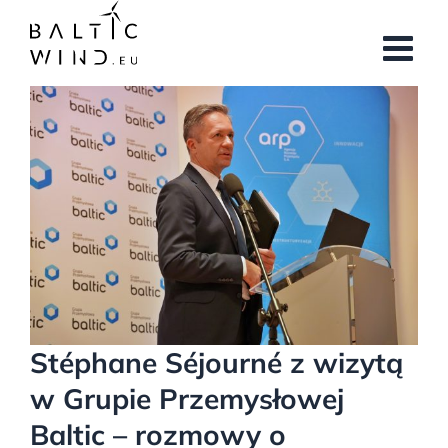
Przejdź
do
zawartości
Pokaż
większy
obrazek
Stéphane Séjourné z wizytą
w Grupie Przemysłowej
Baltic – rozmowy o