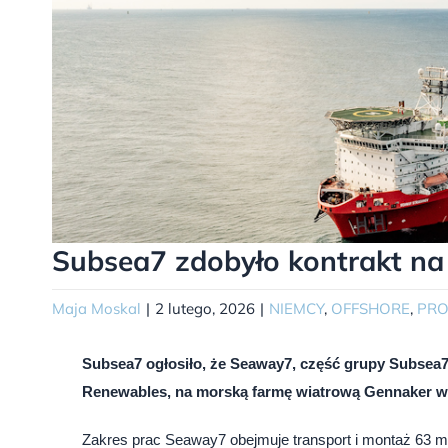
Subsea7 zdobyło kontrakt n
Maja Moskal
|
2 lutego, 2026
|
NIEMCY
,
OFFSHORE
,
PRO
Subsea7 ogłosiło, że Seaway7, część grupy Subsea7
Renewables, na morską farmę wiatrową Gennaker w
Zakres prac Seaway7 obejmuje transport i montaż 63 m