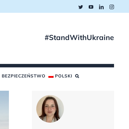
Twitter
YouTube
LinkedIn
Instagr
#StandWithUkraine
BEZPIECZEŃSTWO
POLSKI