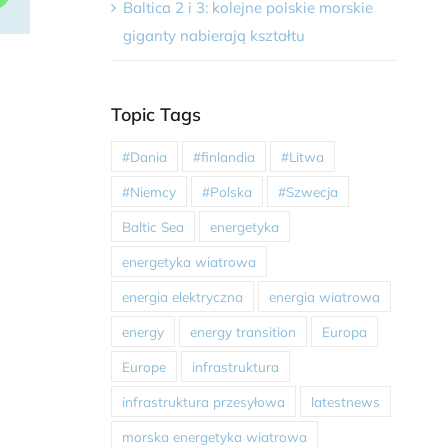
Baltica 2 i 3: kolejne polskie morskie
giganty nabierają kształtu
Topic Tags
#Dania
#finlandia
#Litwa
#Niemcy
#Polska
#Szwecja
Baltic Sea
energetyka
energetyka wiatrowa
energia elektryczna
energia wiatrowa
energy
energy transition
Europa
Europe
infrastruktura
infrastruktura przesyłowa
latestnews
morska energetyka wiatrowa