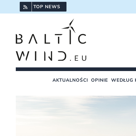
Przejdź
TOP NEWS
do
zawartości
AKTUALNOŚCI
OPINIE
WEDŁUG 
Pokaż
większy
obrazek