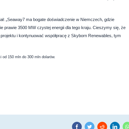
dział: „Seaway7 ma bogate doświadczenie w Niemczech, gdzie
ie prawie 3500 MW czystej energii dla tego kraju. Cieszymy się, że
projektu i kontynuować współpracę z Skyborn Renewables, tym
ci od 150 mln do 300 mln dolarów.
Facebook
Twitter
Reddit
Linke