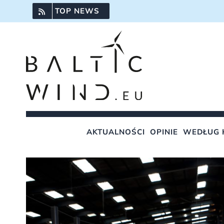
Przejdź
TOP NEWS
do
zawartości
AKTUALNOŚCI
OPINIE
WEDŁUG 
Pokaż
większy
obrazek