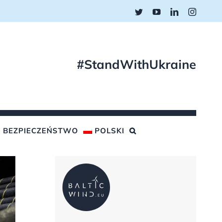
Twitter
YouTube
LinkedIn
Instagr
#StandWithUkraine
BEZPIECZEŃSTWO
POLSKI