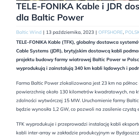
TELE-FONIKA Kable i JDR dos
dla Baltic Power
Baltic Wind
|
13 października, 2023
|
OFFSHORE
,
POLS
TELE-FONIKA Kable (TFK), globalny dostawca systemów
Cable Systems (JDR), brytyjskim dostawcą kabli podmo
projektu budowy farmy wiatrowej Baltic Power w Polsc
wyprodukują i zainstalują 340 km kabli lądowych i pod
Farma Baltic Power zlokalizowana jest 23 km na północ 
powierzchnię około 130 kilometrów kwadratowych, na kt
zdolności wytwórczej 15 MW. Uruchomienie farmy Balt
będzie wynosiła 1,2 GW, co pozwoli na zasilenie czyst
TFK wyprodukuje i przeprowadzi instalację kabli ekspo
kabli inter-array w zakładzie produkcyjnym w Bydgoszcz