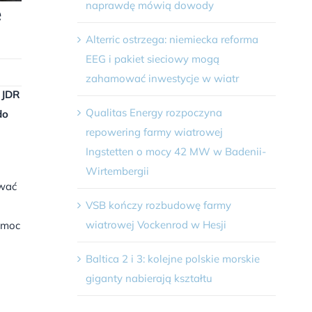
naprawdę mówią dowody
e
Alterric ostrzega: niemiecka reforma
EEG i pakiet sieciowy mogą
zahamować inwestycje w wiatr
 JDR
Qualitas Energy rozpoczyna
do
repowering farmy wiatrowej
Ingstetten o mocy 42 MW w Badenii-
Wirtembergii
ować
VSB kończy rozbudowę farmy
wiatrowej Vockenrod w Hesji
 moc
Baltica 2 i 3: kolejne polskie morskie
giganty nabierają kształtu