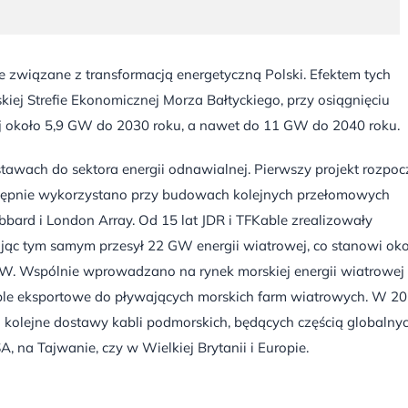
e związane z transformacją energetyczną Polski. Efektem tych
skiej Strefie Ekonomicznej Morza Bałtyckiego, przy osiągnięciu
 około 5,9 GW do 2030 roku, a nawet do 11 GW do 2040 roku.
stawach do sektora energii odnawialnej. Pierwszy projekt rozpoc
 następnie wykorzystano przy budowach kolejnych przełomowych
bbard i London Array. Od 15 lat JDR i TFKable zrealizowały
jąc tym samym przesył 22 GW energii wiatrowej, co stanowi ok
GW. Wspólnie wprowadzano na rynek morskiej energii wiatrowej
kable eksportowe do pływających morskich farm wiatrowych. W 2
a kolejne dostawy kabli podmorskich, będących częścią globalny
, na Tajwanie, czy w Wielkiej Brytanii i Europie.