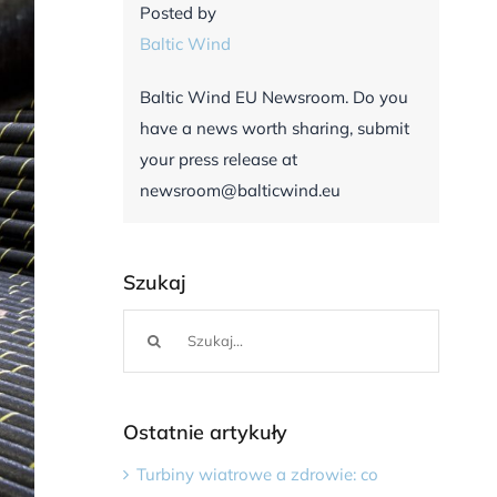
Posted by
Baltic Wind
Baltic Wind EU Newsroom. Do you
have a news worth sharing, submit
your press release at
newsroom@balticwind.eu
Szukaj
Szukaj
Ostatnie artykuły
Turbiny wiatrowe a zdrowie: co