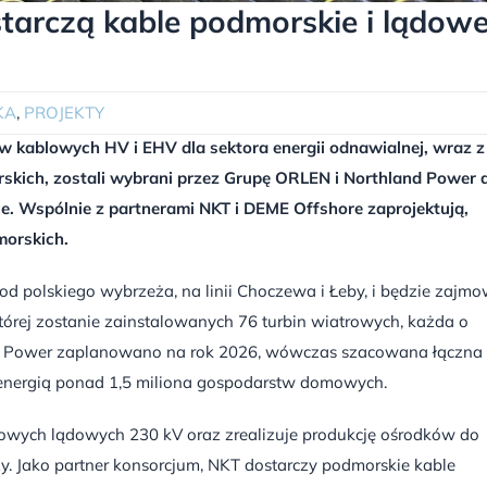
tarczą kable podmorskie i lądow
KA
,
PROJEKTY
 kablowych HV i EHV dla sektora energii odnawialnej, wraz z
rskich, zostali wybrani przez Grupę ORLEN i Northland Power 
e. Wspólnie z partnerami NKT i DEME Offshore zaprojektują,
morskich.
od polskiego wybrzeża, na linii Choczewa i Łeby, i będzie zajm
órej zostanie zainstalowanych 76 turbin wiatrowych, każda o
ic Power zaplanowano na rok 2026, wówczas szacowana łączna
ą energią ponad 1,5 miliona gospodarstw domowych.
rtowych lądowych 230 kV oraz zrealizuje produkcję ośrodków do
y. Jako partner konsorcjum, NKT dostarczy podmorskie kable