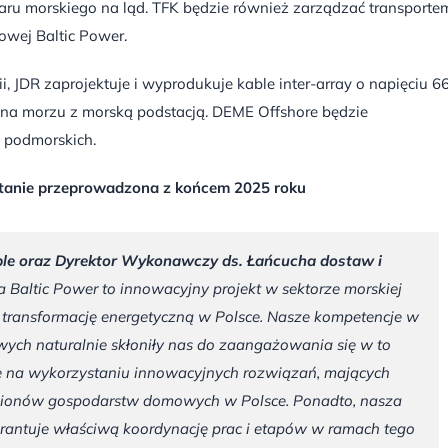
zaru morskiego na ląd. TFK będzie również zarządzać transportem
owej Baltic Power.
, JDR zaprojektuje i wyprodukuje kable inter-array o napięciu 66
h na morzu z morską podstacją. DEME Offshore będzie
i podmorskich.
stanie przeprowadzona z końcem 2025 roku
ble oraz Dyrektor Wykonawczy ds. Łańcucha dostaw i
 Baltic Power to innowacyjny projekt w sektorze morskiej
y transformację energetyczną w Polsce. Nasze kompetencje w
owych naturalnie skłoniły nas do zaangażowania się w to
ię na wykorzystaniu innowacyjnych rozwiązań, mających
 milionów gospodarstw domowych w Polsce. Ponadto, nasza
rantuje właściwą koordynację prac i etapów w ramach tego