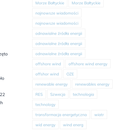
Morze Bałtyckie
Morze Bałtyckie
najnowsze wiadomości
najnowsze wiadomości
odnawialne źródła energii
odnawialne źródła energii
odnawialne źródła energii
zęto
offshore wind
offshore wind energy
offshor wind
OZE
oło
renewable energy
renewables energy
RES
Szwecja
technologia
022
ch
technology
transformacja energetyczna
wiatr
wid energy
wind energ