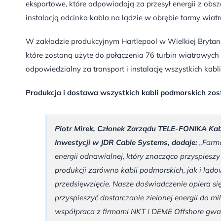
eksportowe, które odpowiadają za przesył energii z obs
instalacją odcinka kabla na lądzie w obrębie farmy wiatr
W zakładzie produkcyjnym Hartlepool w Wielkiej Brytanii
które zostaną użyte do połączenia 76 turbin wiatrowyc
odpowiedzialny za transport i instalację wszystkich kabl
Produkcja i dostawa wszystkich kabli podmorskich zo
Piotr Mirek, Członek Zarządu TELE-FONIKA Ka
Inwestycji w JDR Cable Systems, dodaje:
„Farma
energii odnawialnej, który znacząco przyspiesz
produkcji zarówno kabli podmorskich, jak i ląd
przedsięwzięcie. Nasze doświadczenie opiera s
przyspieszyć dostarczanie zielonej energii do
współpraca z firmami NKT i DEME Offshore gwa