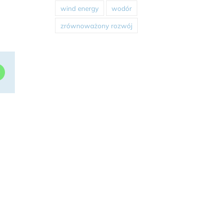
wind energy
wodór
zrównoważony rozwój
dIn
WhatsApp