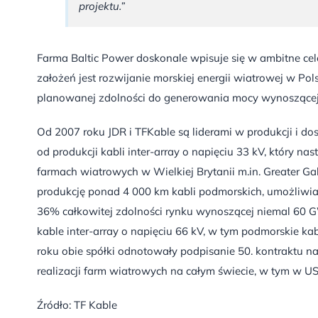
projektu.”
Farma Baltic Power doskonale wpisuje się w ambitne cel
założeń jest rozwijanie morskiej energii wiatrowej w Pol
planowanej zdolności do generowania mocy wynoszącej
Od 2007 roku JDR i TFKable są liderami w produkcji i do
od produkcji kabli inter-array o napięciu 33 kV, który
farmach wiatrowych w Wielkiej Brytanii m.in. Greater Ga
produkcję ponad 4 000 km kabli podmorskich, umożliwia
36% całkowitej zdolności rynku wynoszącej niemal 60 
kable inter-array o napięciu 66 kV, w tym podmorskie 
roku obie spółki odnotowały podpisanie 50. kontraktu n
realizacji farm wiatrowych na całym świecie, w tym w USA
Źródło: TF Kable