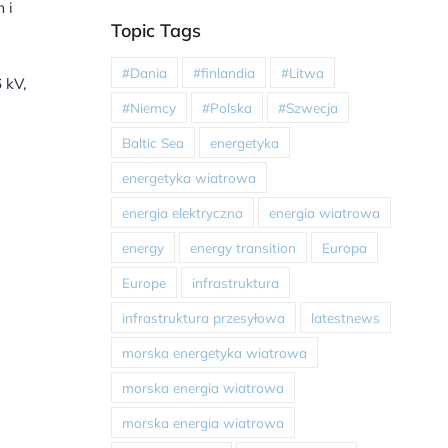
 i
Topic Tags
#Dania
#finlandia
#Litwa
 kV,
#Niemcy
#Polska
#Szwecja
Baltic Sea
energetyka
energetyka wiatrowa
energia elektryczna
energia wiatrowa
energy
energy transition
Europa
Europe
infrastruktura
infrastruktura przesyłowa
latestnews
morska energetyka wiatrowa
morska energia wiatrowa
morska energia wiatrowa